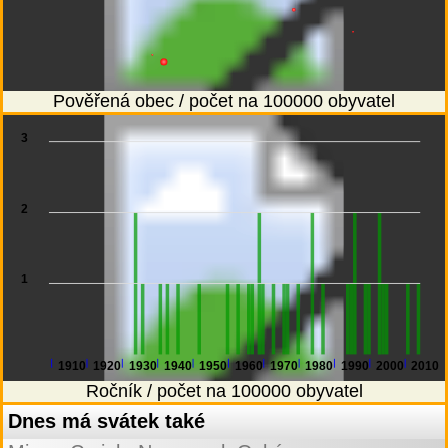
Pověřená obec / počet na 100000 obyvatel
3
2
1
1910
1920
1930
1940
1950
1960
1970
1980
1990
2000
2010
Ročník / počet na 100000 obyvatel
Dnes má svátek také