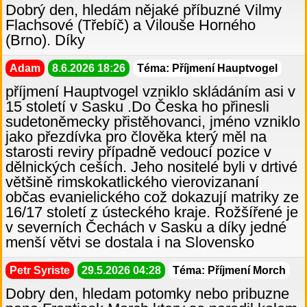
Dobrý den, hledám nějaké příbuzné Vilmy
Flachsové (Třebíč) a Vilouše Horného
(Brno). Díky
Adam
8.6.2026 18:26
Téma: Příjmení Hauptvogel
příjmení Hauptvogel vzniklo skládáním asi v
15 století v Sasku .Do Česka ho přinesli
sudetoněmecky přistěhovanci, jméno vzniklo
jako přezdívka pro člověka který měl na
starosti reviry případně vedoucí pozice v
dělnických ceších. Jeho nositelé byli v drtivé
většině rimskokatlického vierovizananí
občas evanielického což dokazují matriky ze
16/17 století z ústeckého kraje. Rožšířené je
v severních Čechách v Sasku a díky jedné
menší větvi se dostala i na Slovensko
Petr Syriste
29.5.2026 04:28
Téma: Příjmení Morch
Dobry den, hledam potomky nebo pribuzne