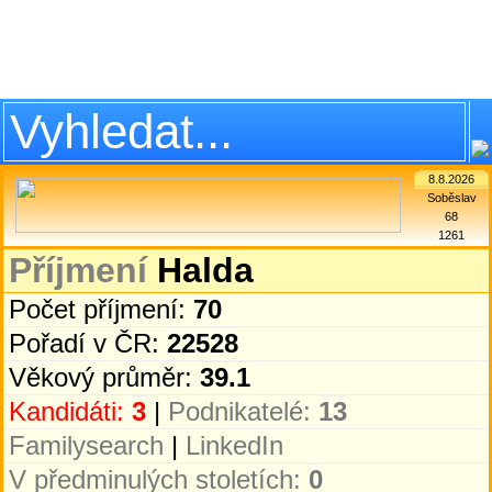
8.8.2026
Soběslav
68
1261
Příjmení
Halda
Počet příjmení:
70
Pořadí v ČR:
22528
Věkový průměr:
39.1
Kandidáti:
3
|
Podnikatelé:
13
Familysearch
|
LinkedIn
V předminulých stoletích:
0