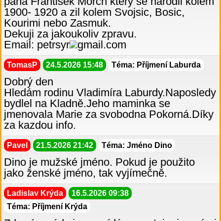
pana Frantisek Morch ktery se narodil kolem
1900- 1920 a zil kolem Svojsic, Bosic,
Kourimi nebo Zasmuk.
Dekuji za jakoukoliv zpravu.
Email: petrsyr
gmail.com
TomasP
24.5.2026 15:48
Téma: Příjmení Laburda
Dobrý den
Hledám rodinu Vladimíra Laburdy.Naposledy
bydlel na Kladně.Jeho maminka se
jmenovala Marie za svobodna Pokorná.Díky
za kazdou info.
Pavel
21.5.2026 21:42
Téma: Jméno Dino
Dino je mužské jméno. Pokud je použito
jako ženské jméno, tak vyjímečně.
Ladislav Krýda
16.5.2026 09:38
Téma: Příjmení Krýda