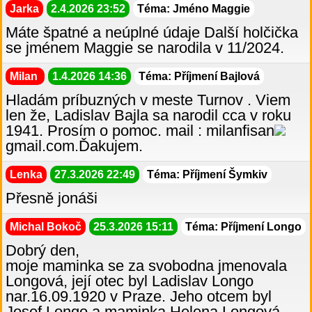
Jarka
2.4.2026 23:52
Téma: Jméno Maggie
Máte špatné a neúplné údaje Další holčička
se jménem Maggie se narodila v 11/2024.
Milan
1.4.2026 14:36
Téma: Příjmení Bajlová
Hladám príbuzných v meste Turnov . Viem
len že, Ladislav Bajla sa narodil cca v roku
1941. Prosím o pomoc. mail : milanfisan
gmail.com.Ďakujem.
Lenka
27.3.2026 22:49
Téma: Příjmení Šymkiv
Přesně jonáši
Michal Bokoč
25.3.2026 15:11
Téma: Příjmení Longo
Dobrý den,
moje maminka se za svobodna jmenovala
Longová, její otec byl Ladislav Longo
nar.16.09.1920 v Praze. Jeho otcem byl
Josef Longo a maminka Helena Longová,