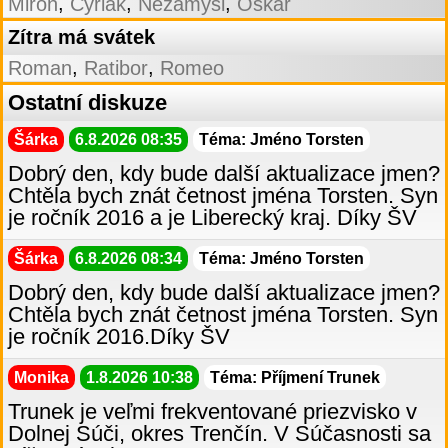
,
,
,
Miron
Cyriak
Nezamysl
Oskár
Zítra má svátek
,
,
Roman
Ratibor
Romeo
Ostatní diskuze
Šárka
6.8.2026 08:35
Téma: Jméno Torsten
Dobrý den, kdy bude další aktualizace jmen?
Chtěla bych znát četnost jména Torsten. Syn
je ročník 2016 a je Liberecký kraj. Díky ŠV
Šárka
6.8.2026 08:34
Téma: Jméno Torsten
Dobrý den, kdy bude další aktualizace jmen?
Chtěla bych znát četnost jména Torsten. Syn
je ročník 2016.Díky ŠV
Monika
1.8.2026 10:38
Téma: Příjmení Trunek
Trunek je veľmi frekventované priezvisko v
Dolnej Súči, okres Trenčín. V Súčasnosti sa