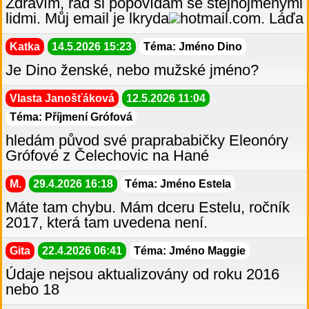
Zdravím, rád si popovídám se stejnojmenými
lidmi. Můj email je lkryda
hotmail.com. Láďa
Katka
14.5.2026 15:23
Téma: Jméno Dino
Je Dino ženské, nebo mužské jméno?
Vlasta Janošťáková
12.5.2026 11:04
Téma: Příjmení Grófová
hledám původ své praprababičky Eleonóry
Grófové z Čelechovic na Hané
M.
29.4.2026 16:18
Téma: Jméno Estela
Máte tam chybu. Mám dceru Estelu, ročník
2017, která tam uvedena není.
Gita
22.4.2026 06:41
Téma: Jméno Maggie
Údaje nejsou aktualizovány od roku 2016
nebo 18