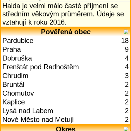
Halda je velmi málo časté příjmení se
středním věkovým průměrem. Údaje se
vztahují k roku 2016.
Pověřená obec
Pardubice
18
Praha
9
Dobruška
4
Frenštát pod Radhoštěm
4
Chrudim
3
Bruntál
2
Chomutov
2
Kaplice
2
Lysá nad Labem
2
Nové Město nad Metují
2
Okres