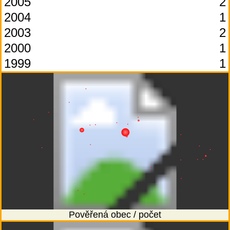
2005
2
2004
1
2003
2
2000
1
1999
1
Pověřená obec / počet