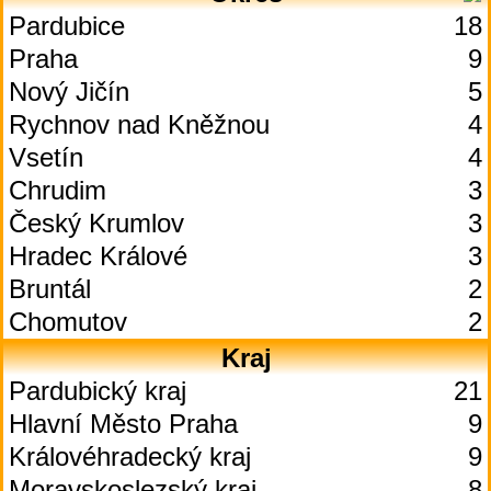
Pardubice
18
Praha
9
Nový Jičín
5
Rychnov nad Kněžnou
4
Vsetín
4
Chrudim
3
Český Krumlov
3
Hradec Králové
3
Bruntál
2
Chomutov
2
Kraj
Pardubický kraj
21
Hlavní Město Praha
9
Královéhradecký kraj
9
Moravskoslezský kraj
8