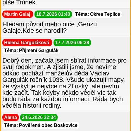
píše Trúnek.
Martin Galaj
18.7.2026 01:40
Téma: Okres Teplice
Hledám původ mého otce ,Genzu
Galaje.Kde se narodil?
Helena Garguláková
17.7.2026 06:38
Téma: Příjmení Gargulák
Dobrý den, začala jsem sbírat informace pro
svůj rodokmen. A zjistili jsme, že nevíme
odkud pochází manželův děda Václav
Gargulák ročník 1938. Všude ukazují mapy,
že výskyt je nejvíce na Zlínský, ale nevím
kde začít. Tak kdyby někdo věděl víc tak
budu ráda za každou informaci. Ráda bych
věděla historii rodiny.
Alena
24.6.2026 22:34
Téma: Pověřená obec Boskovice