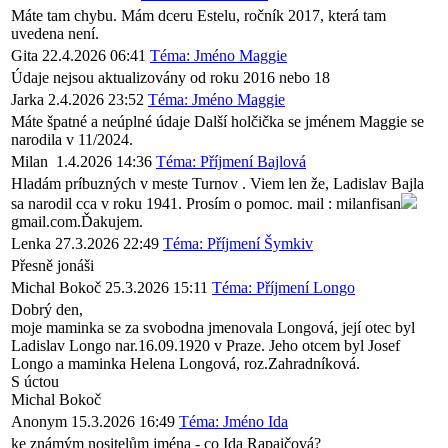
Máte tam chybu. Mám dceru Estelu, ročník 2017, která tam
uvedena není.
Gita
22.4.2026 06:41
Téma: Jméno Maggie
Údaje nejsou aktualizovány od roku 2016 nebo 18
Jarka
2.4.2026 23:52
Téma: Jméno Maggie
Máte špatné a neúplné údaje Další holčička se jménem Maggie se
narodila v 11/2024.
Milan
1.4.2026 14:36
Téma: Příjmení Bajlová
Hladám príbuzných v meste Turnov . Viem len že, Ladislav Bajla
sa narodil cca v roku 1941. Prosím o pomoc. mail : milanfisan
gmail.com.Ďakujem.
Lenka
27.3.2026 22:49
Téma: Příjmení Šymkiv
Přesně jonáši
Michal Bokoč
25.3.2026 15:11
Téma: Příjmení Longo
Dobrý den,
moje maminka se za svobodna jmenovala Longová, její otec byl
Ladislav Longo nar.16.09.1920 v Praze. Jeho otcem byl Josef
Longo a maminka Helena Longová, roz.Zahradníková.
S úctou
Michal Bokoč
Anonym
15.3.2026 16:49
Téma: Jméno Ida
ke známým nositelům jména - co Ida Rapaičová?