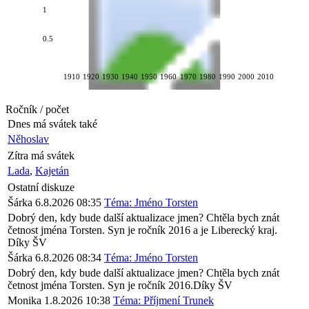
1
0.5
1910
1920
1930
1940
1950
1960
1970
1980
1990
2000
2010
Ročník / počet
Dnes má svátek také
Něhoslav
Zítra má svátek
Lada
,
Kajetán
Ostatní diskuze
Šárka
6.8.2026 08:35
Téma: Jméno Torsten
Dobrý den, kdy bude další aktualizace jmen? Chtěla bych znát
četnost jména Torsten. Syn je ročník 2016 a je Liberecký kraj.
Díky ŠV
Šárka
6.8.2026 08:34
Téma: Jméno Torsten
Dobrý den, kdy bude další aktualizace jmen? Chtěla bych znát
četnost jména Torsten. Syn je ročník 2016.Díky ŠV
Monika
1.8.2026 10:38
Téma: Příjmení Trunek