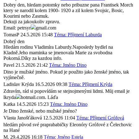
Dobry den, hledam potomky nebo pribuzne pana Frantisek Morch
ktery se narodil kolem 1900- 1920 a zil kolem Svojsic, Bosic,
Kourimi nebo Zasmuk.
Dekuji za jakoukoliv zpravu.
Email: petrsyr
gmail.com
TomasP
24.5.2026 15:48
Téma: Příjmení Laburda
Dobrý den
Hledám rodinu Vladimíra Laburdy.Naposledy bydlel na
Kladně.Jeho maminka se jmenovala Marie za svobodna
Pokorná.Díky za kazdou info.
Pavel
21.5.2026 21:42
Téma: Jméno Dino
Dino je mužské jméno. Pokud je použito jako ženské jméno, tak
vyjímečně.
Ladislav Krýda
16.5.2026 09:38
Téma: Příjmení Krýda
Zdravím, rád si popovídám se stejnojmenými lidmi. Můj email je
lkryda
hotmail.com. Láďa
Katka
14.5.2026 15:23
Téma: Jméno Dino
Je Dino ženské, nebo mužské jméno?
Vlasta Janošťáková
12.5.2026 11:04
Téma: Příjmení Grófová
hledám původ své praprababičky Eleonóry Grófové z Čelechovic
na Hané
M.
29.4.2026 16:18
Téma: Jméno Estela