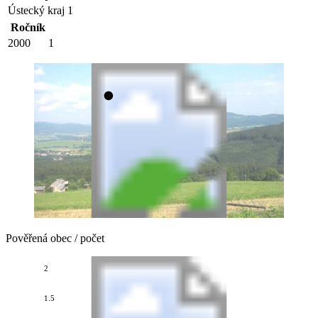
Ústecký kraj
1
Ročník
2000
1
Pověřená obec / počet
2
1.5