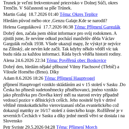
Trunek je veľmi frekventované priezvisko v Dolnej Súči, okres
Trenčín. V Súčasnosti sa píše Trúnek.
Martin Galaj
18.7.2026 01:40
Téma: Okres Teplice
Hledám původ mého otce ,Genzu Galaje.Kde se narodil?
Helena Garguláková
17.7.2026 06:38
Téma: Příjmení Gargulák
Dobrý den, začala jsem sbírat informace pro svůj rodokmen. A
zjistili jsme, že nevíme odkud pochází manželův děda Václav
Gargulák ročník 1938. Všude ukazují mapy, že výskyt je nejvíce
na Zlínský, ale nevím kde začít. Tak kdyby někdo věděl víc tak
budu ráda za každou informaci. Ráda bych věděla historii rodiny.
Alena
24.6.2026 22:34
Téma: Pověřená obec Boskovice
Dobrý den, hledám nějaké příbuzné Vilmy Flachsové (Třebíč) a
Vilouše Horného (Brno). Díky
Adam
8.6.2026 18:26
Téma: Příjmení Hauptvogel
příjmení Hauptvogel vzniklo skládáním asi v 15 století v Sasku .Do
Česka ho přinesli sudetoněmecky přistěhovanci, jméno vzniklo
jako přezdívka pro člověka který měl na starosti reviry případně
vedoucí pozice v dělnických ceších. Jeho nositelé byli v drtivé
většině rimskokatlického vierovizananí občas evanielického což
dokazují matriky ze 16/17 století z ústeckého kraje. Rožšířené je v
severních Čechách v Sasku a díky jedné menší větvi se dostala i na
Slovensko
Petr Syriste
29.5.2026 04:28
Téma: Příjmení Morch