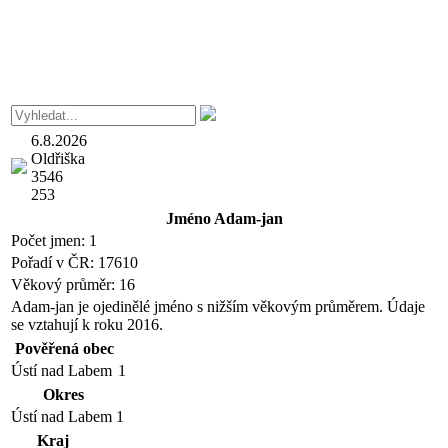
6.8.2026
Oldřiška
3546
253
Jméno
Adam-jan
Počet jmen:
1
Pořadí v ČR:
17610
Věkový průměr:
16
Adam-jan je ojedinělé jméno s nižším věkovým průměrem. Údaje
se vztahují k roku 2016.
Pověřená obec
Ústí nad Labem
1
Okres
Ústí nad Labem
1
Kraj