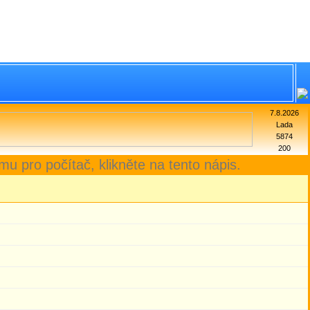
7.8.2026
Lada
5874
200
mu pro počítač, klikněte na tento nápis.