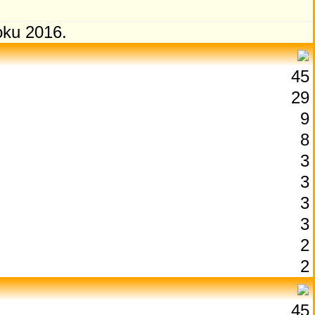
oku 2016.
45
29
9
8
3
3
3
3
2
2
45