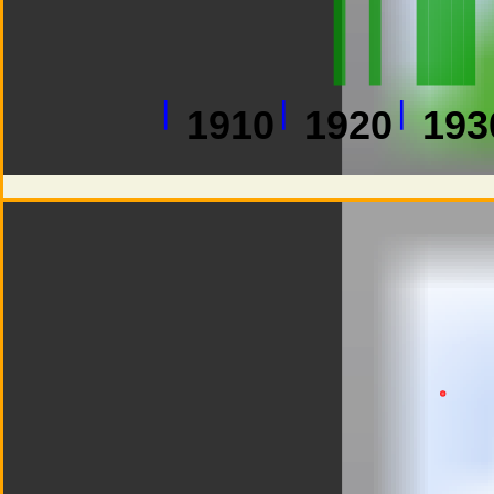
1910
1920
193