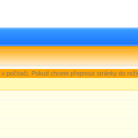
 v počítači. Pokud chcete přepnout stránky do reži