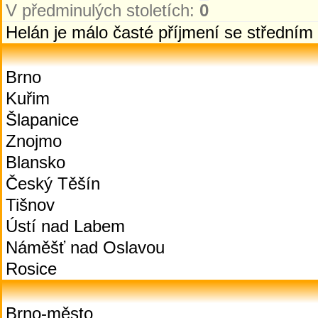
V předminulých stoletích:
0
Helán je málo časté příjmení se střední
Brno
Kuřim
Šlapanice
Znojmo
Blansko
Český Těšín
Tišnov
Ústí nad Labem
Náměšť nad Oslavou
Rosice
Brno-město