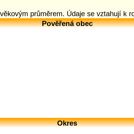
m věkovým průměrem. Údaje se vztahují k r
Pověřená obec
Okres