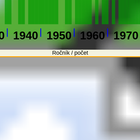
0
1940
1950
1960
1970
Ročník / počet