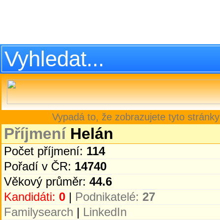
Vypadá to, že zobrazujete tyto stránky
Příjmení
Helán
Počet příjmení:
114
Pořadí v ČR:
14740
Věkový průměr:
44.6
Kandidáti:
0
|
Podnikatelé:
27
Familysearch
|
LinkedIn