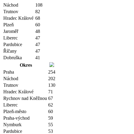
Náchod
108
Trutnov
82
Hradec Králové
68
Plzeň
60
Jaroměř
48
Liberec
47
Pardubice
47
Říčany
47
Dobruška
41
Okres
Praha
254
Náchod
202
Trutnov
130
Hradec Králové
71
Rychnov nad Kněžnou
67
Liberec
62
Plzeň-město
60
Praha-východ
59
Nymburk
55
Pardubice
53