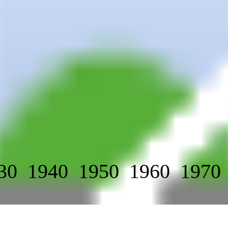
30
1940
1950
1960
1970