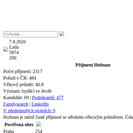
7.8.2026
Lada
5874
200
Příjmení
Hofman
Počet příjmení:
2317
Pořadí v ČR:
484
Věkový průměr:
40.8
Význam:
bydlící ve dvoře
Kandidáti:
69
|
Podnikatelé:
477
Familysearch
|
LinkedIn
V předminulých stoletích:
0
Hofman je méně časté příjmení se středním věkovým průměrem. Údaje
Pověřená obec
Praha
254