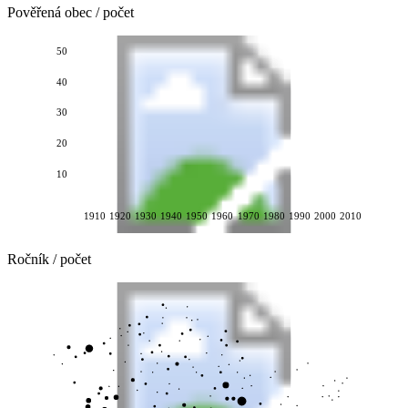
Pověřená obec / počet
50
40
30
20
10
1910
1920
1930
1940
1950
1960
1970
1980
1990
2000
2010
Ročník / počet