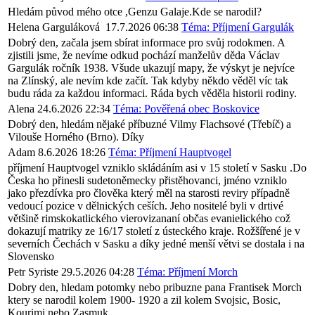
Hledám původ mého otce ,Genzu Galaje.Kde se narodil?
Helena Garguláková
17.7.2026 06:38
Téma: Příjmení Gargulák
Dobrý den, začala jsem sbírat informace pro svůj rodokmen. A
zjistili jsme, že nevíme odkud pochází manželův děda Václav
Gargulák ročník 1938. Všude ukazují mapy, že výskyt je nejvíce
na Zlínský, ale nevím kde začít. Tak kdyby někdo věděl víc tak
budu ráda za každou informaci. Ráda bych věděla historii rodiny.
Alena
24.6.2026 22:34
Téma: Pověřená obec Boskovice
Dobrý den, hledám nějaké příbuzné Vilmy Flachsové (Třebíč) a
Vilouše Horného (Brno). Díky
Adam
8.6.2026 18:26
Téma: Příjmení Hauptvogel
příjmení Hauptvogel vzniklo skládáním asi v 15 století v Sasku .Do
Česka ho přinesli sudetoněmecky přistěhovanci, jméno vzniklo
jako přezdívka pro člověka který měl na starosti reviry případně
vedoucí pozice v dělnických ceších. Jeho nositelé byli v drtivé
většině rimskokatlického vierovizananí občas evanielického což
dokazují matriky ze 16/17 století z ústeckého kraje. Rožšířené je v
severních Čechách v Sasku a díky jedné menší větvi se dostala i na
Slovensko
Petr Syriste
29.5.2026 04:28
Téma: Příjmení Morch
Dobry den, hledam potomky nebo pribuzne pana Frantisek Morch
ktery se narodil kolem 1900- 1920 a zil kolem Svojsic, Bosic,
Kourimi nebo Zasmuk.