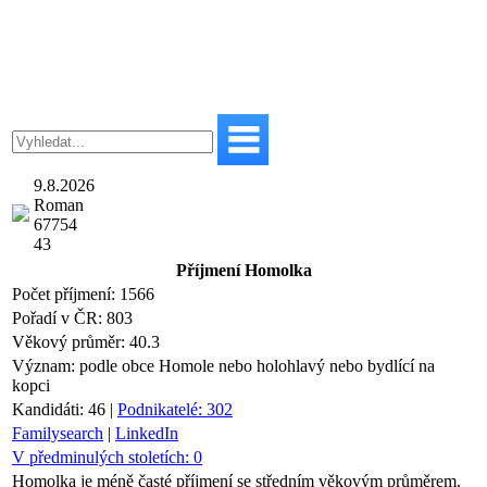
9.8.2026
Roman
67754
43
Příjmení
Homolka
Počet příjmení:
1566
Pořadí v ČR:
803
Věkový průměr:
40.3
Význam:
podle obce Homole nebo holohlavý nebo bydlící na
kopci
Kandidáti:
46
|
Podnikatelé:
302
Familysearch
|
LinkedIn
V předminulých stoletích:
0
Homolka je méně časté příjmení se středním věkovým průměrem.