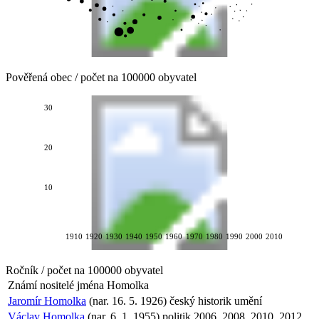
Pověřená obec / počet na 100000 obyvatel
30
20
10
1910
1920
1930
1940
1950
1960
1970
1980
1990
2000
2010
Ročník / počet na 100000 obyvatel
Známí nositelé jména
Homolka
Jaromír Homolka
(nar. 16. 5. 1926) český historik umění
Václav Homolka
(nar. 6. 1. 1955) politik 2006, 2008, 2010, 2012,