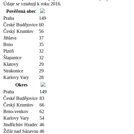
Údaje se vztahují k roku 2016.
Pověřená obec
Praha
149
České Budějovice
60
Český Krumlov
56
Jihlava
37
Brno
35
Plzeň
32
Šlapanice
32
Klatovy
29
Strakonice
29
Karlovy Vary
28
Okres
Praha
149
České Budějovice
83
Český Krumlov
66
Brno-venkov
62
Karlovy Vary
54
Jindřichův Hradec
46
Žďár nad Sázavou
46