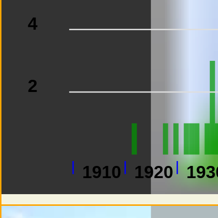
4
2
1910
1920
193