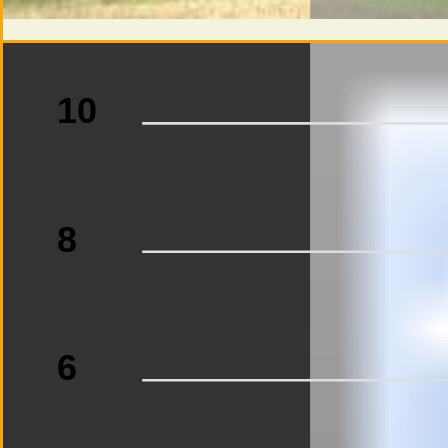
10
8
6