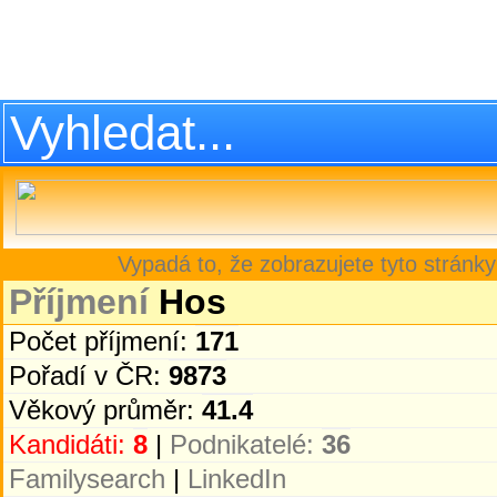
Vypadá to, že zobrazujete tyto stránky
Příjmení
Hos
Počet příjmení:
171
Pořadí v ČR:
9873
Věkový průměr:
41.4
Kandidáti:
8
|
Podnikatelé:
36
Familysearch
|
LinkedIn