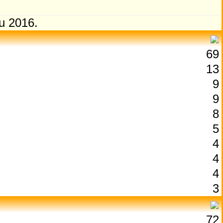
u 2016.
69
13
9
9
8
5
4
4
4
3
72