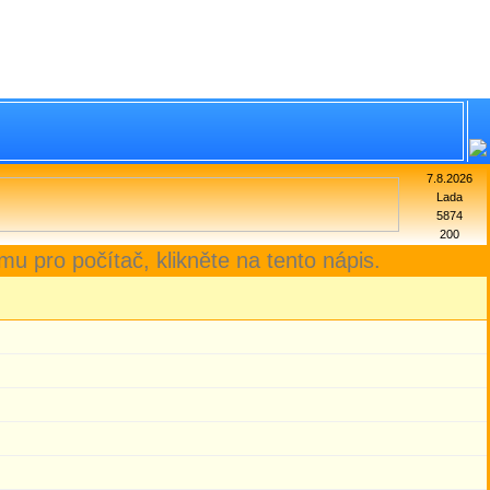
7.8.2026
Lada
5874
200
mu pro počítač, klikněte na tento nápis.