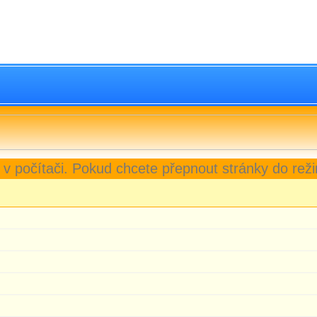
 v počítači. Pokud chcete přepnout stránky do reži