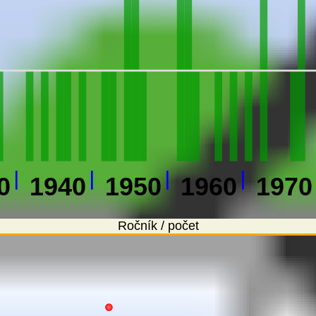
0
1940
1950
1960
1970
Ročník / počet