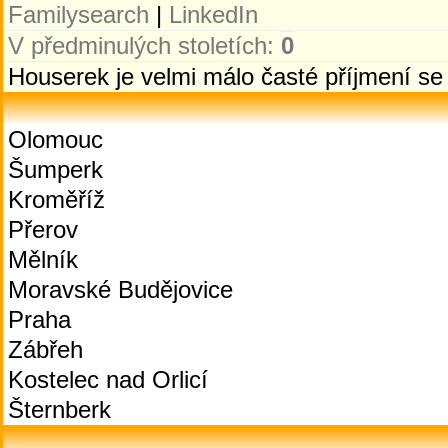
Familysearch
|
LinkedIn
V předminulých stoletích:
0
Houserek je velmi málo časté příjmení s
Olomouc
Šumperk
Kroměříž
Přerov
Mělník
Moravské Budějovice
Praha
Zábřeh
Kostelec nad Orlicí
Šternberk