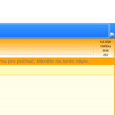
6.8.2026
Oldřiška
3546
253
mu pro počítač, klikněte na tento nápis.