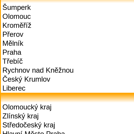
Šumperk
Olomouc
Kroměříž
Přerov
Mělník
Praha
Třebíč
Rychnov nad Kněžnou
Český Krumlov
Liberec
Olomoucký kraj
Zlínský kraj
Středočeský kraj
Hlavní Město Praha