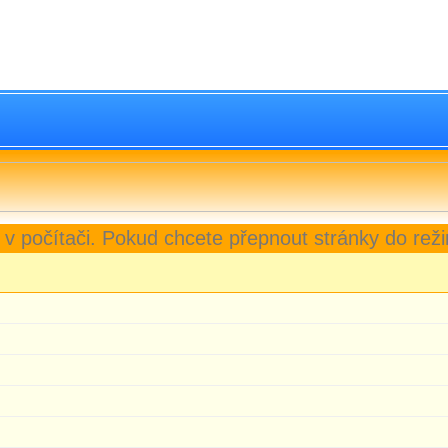
 v počítači. Pokud chcete přepnout stránky do reži