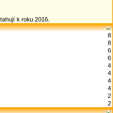
ahují k roku 2016.
8
8
6
6
4
4
4
4
2
2