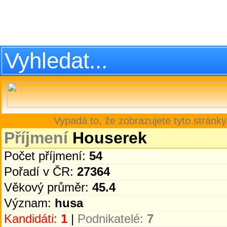
Vypadá to, že zobrazujete tyto stránky
Příjmení
Houserek
Počet příjmení:
54
Pořadí v ČR:
27364
Věkový průměr:
45.4
Význam:
husa
Kandidáti:
1
|
Podnikatelé:
7