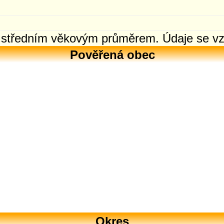
e středním věkovým průměrem. Údaje se vzt
Pověřená obec
Okres