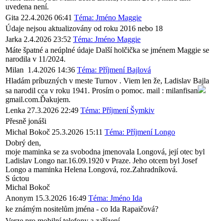
uvedena není.
Gita
22.4.2026 06:41
Téma: Jméno Maggie
Údaje nejsou aktualizovány od roku 2016 nebo 18
Jarka
2.4.2026 23:52
Téma: Jméno Maggie
Máte špatné a neúplné údaje Další holčička se jménem Maggie se
narodila v 11/2024.
Milan
1.4.2026 14:36
Téma: Příjmení Bajlová
Hladám príbuzných v meste Turnov . Viem len že, Ladislav Bajla
sa narodil cca v roku 1941. Prosím o pomoc. mail : milanfisan
gmail.com.Ďakujem.
Lenka
27.3.2026 22:49
Téma: Příjmení Šymkiv
Přesně jonáši
Michal Bokoč
25.3.2026 15:11
Téma: Příjmení Longo
Dobrý den,
moje maminka se za svobodna jmenovala Longová, její otec byl
Ladislav Longo nar.16.09.1920 v Praze. Jeho otcem byl Josef
Longo a maminka Helena Longová, roz.Zahradníková.
S úctou
Michal Bokoč
Anonym
15.3.2026 16:49
Téma: Jméno Ida
ke známým nositelům jména - co Ida Rapaičová?
Verze pro mobilní telefony a zařízení