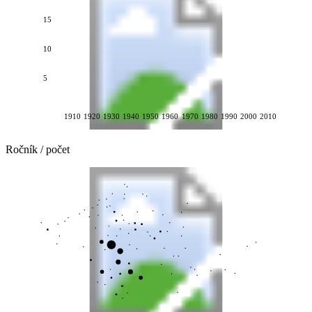
15
10
5
1910
1920
1930
1940
1950
1960
1970
1980
1990
2000
2010
Ročník / počet