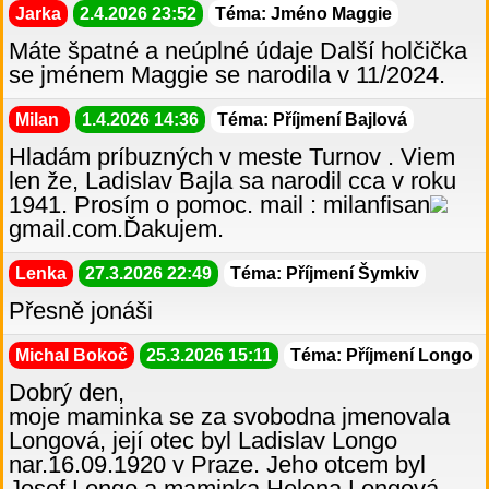
Jarka
2.4.2026 23:52
Téma: Jméno Maggie
Máte špatné a neúplné údaje Další holčička
se jménem Maggie se narodila v 11/2024.
Milan
1.4.2026 14:36
Téma: Příjmení Bajlová
Hladám príbuzných v meste Turnov . Viem
len že, Ladislav Bajla sa narodil cca v roku
1941. Prosím o pomoc. mail : milanfisan
gmail.com.Ďakujem.
Lenka
27.3.2026 22:49
Téma: Příjmení Šymkiv
Přesně jonáši
Michal Bokoč
25.3.2026 15:11
Téma: Příjmení Longo
Dobrý den,
moje maminka se za svobodna jmenovala
Longová, její otec byl Ladislav Longo
nar.16.09.1920 v Praze. Jeho otcem byl
Josef Longo a maminka Helena Longová,