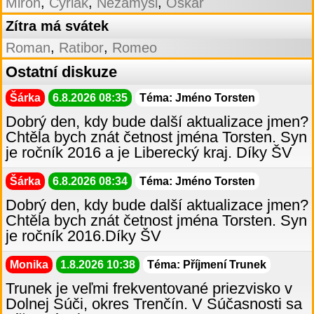
,
,
,
Miron
Cyriak
Nezamysl
Oskár
Zítra má svátek
,
,
Roman
Ratibor
Romeo
Ostatní diskuze
Šárka
6.8.2026 08:35
Téma: Jméno Torsten
Dobrý den, kdy bude další aktualizace jmen?
Chtěla bych znát četnost jména Torsten. Syn
je ročník 2016 a je Liberecký kraj. Díky ŠV
Šárka
6.8.2026 08:34
Téma: Jméno Torsten
Dobrý den, kdy bude další aktualizace jmen?
Chtěla bych znát četnost jména Torsten. Syn
je ročník 2016.Díky ŠV
Monika
1.8.2026 10:38
Téma: Příjmení Trunek
Trunek je veľmi frekventované priezvisko v
Dolnej Súči, okres Trenčín. V Súčasnosti sa