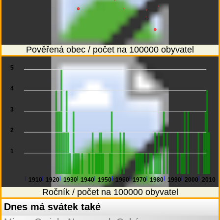
Pověřená obec / počet na 100000 obyvatel
5
4
3
2
1
1910
1920
1930
1940
1950
1960
1970
1980
1990
2000
2010
Ročník / počet na 100000 obyvatel
Dnes má svátek také