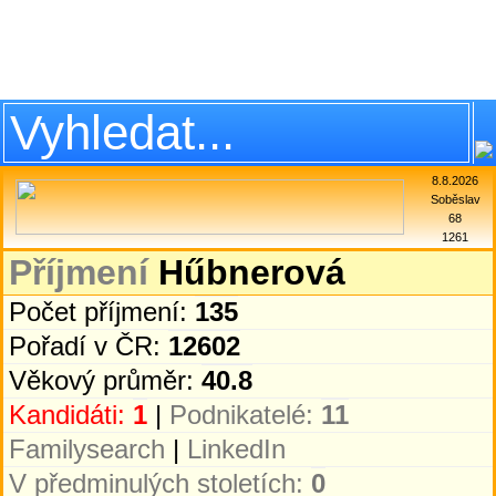
8.8.2026
Soběslav
68
1261
Příjmení
Hűbnerová
Počet příjmení:
135
Pořadí v ČR:
12602
Věkový průměr:
40.8
Kandidáti:
1
|
Podnikatelé:
11
Familysearch
|
LinkedIn
V předminulých stoletích:
0