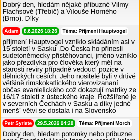
Dobrý den, hledám nějaké příbuzné Vilmy
Flachsové (Třebíč) a Vilouše Horného
(Brno). Díky
Adam
8.6.2026 18:26
Téma: Příjmení Hauptvogel
příjmení Hauptvogel vzniklo skládáním asi v
15 století v Sasku .Do Česka ho přinesli
sudetoněmecky přistěhovanci, jméno vzniklo
jako přezdívka pro člověka který měl na
starosti reviry případně vedoucí pozice v
dělnických ceších. Jeho nositelé byli v drtivé
většině rimskokatlického vierovizananí
občas evanielického což dokazují matriky ze
16/17 století z ústeckého kraje. Rožšířené je
v severních Čechách v Sasku a díky jedné
menší větvi se dostala i na Slovensko
Petr Syriste
29.5.2026 04:28
Téma: Příjmení Morch
Dobry den, hledam potomky nebo pribuzne