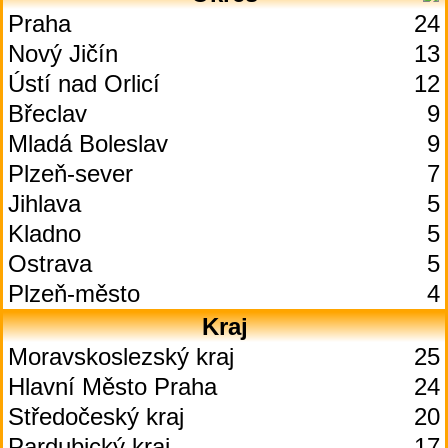
Praha
24
Nový Jičín
13
Ústí nad Orlicí
12
Břeclav
9
Mladá Boleslav
9
Plzeň-sever
7
Jihlava
5
Kladno
5
Ostrava
5
Plzeň-město
4
Kraj
Moravskoslezský kraj
25
Hlavní Město Praha
24
Středočeský kraj
20
Pardubický kraj
17