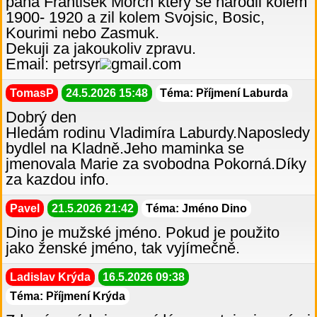
pana Frantisek Morch ktery se narodil kolem
1900- 1920 a zil kolem Svojsic, Bosic,
Kourimi nebo Zasmuk.
Dekuji za jakoukoliv zpravu.
Email: petrsyr
gmail.com
TomasP
24.5.2026 15:48
Téma: Příjmení Laburda
Dobrý den
Hledám rodinu Vladimíra Laburdy.Naposledy
bydlel na Kladně.Jeho maminka se
jmenovala Marie za svobodna Pokorná.Díky
za kazdou info.
Pavel
21.5.2026 21:42
Téma: Jméno Dino
Dino je mužské jméno. Pokud je použito
jako ženské jméno, tak vyjímečně.
Ladislav Krýda
16.5.2026 09:38
Téma: Příjmení Krýda