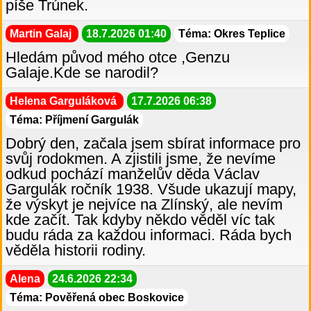
píše Trúnek.
Martin Galaj
18.7.2026 01:40
Téma: Okres Teplice
Hledám původ mého otce ,Genzu
Galaje.Kde se narodil?
Helena Garguláková
17.7.2026 06:38
Téma: Příjmení Gargulák
Dobrý den, začala jsem sbírat informace pro
svůj rodokmen. A zjistili jsme, že nevíme
odkud pochází manželův děda Václav
Gargulák ročník 1938. Všude ukazují mapy,
že výskyt je nejvíce na Zlínský, ale nevím
kde začít. Tak kdyby někdo věděl víc tak
budu ráda za každou informaci. Ráda bych
věděla historii rodiny.
Alena
24.6.2026 22:34
Téma: Pověřená obec Boskovice