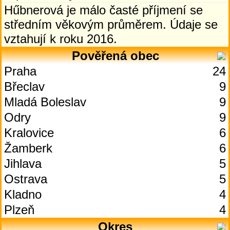
Hűbnerová je málo časté příjmení se
středním věkovým průměrem. Údaje se
vztahují k roku 2016.
Pověřená obec
Praha
24
Břeclav
9
Mladá Boleslav
9
Odry
9
Kralovice
6
Žamberk
6
Jihlava
5
Ostrava
5
Kladno
4
Plzeň
4
Okres