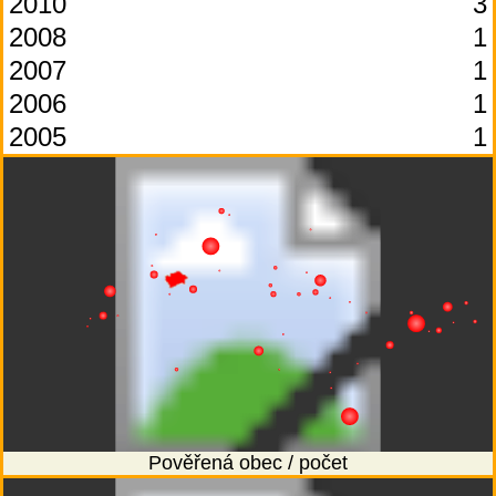
2010
3
2008
1
2007
1
2006
1
2005
1
Pověřená obec / počet