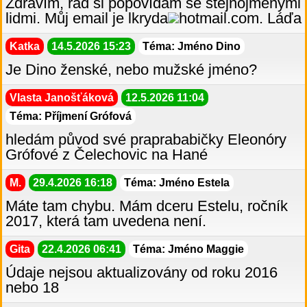
Zdravím, rád si popovídám se stejnojmenými
lidmi. Můj email je lkryda
hotmail.com. Láďa
Katka
14.5.2026 15:23
Téma: Jméno Dino
Je Dino ženské, nebo mužské jméno?
Vlasta Janošťáková
12.5.2026 11:04
Téma: Příjmení Grófová
hledám původ své praprababičky Eleonóry
Grófové z Čelechovic na Hané
M.
29.4.2026 16:18
Téma: Jméno Estela
Máte tam chybu. Mám dceru Estelu, ročník
2017, která tam uvedena není.
Gita
22.4.2026 06:41
Téma: Jméno Maggie
Údaje nejsou aktualizovány od roku 2016
nebo 18