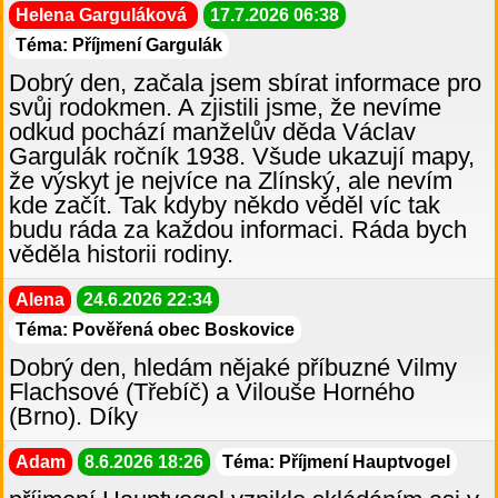
Helena Garguláková
17.7.2026 06:38
Téma: Příjmení Gargulák
Dobrý den, začala jsem sbírat informace pro
svůj rodokmen. A zjistili jsme, že nevíme
odkud pochází manželův děda Václav
Gargulák ročník 1938. Všude ukazují mapy,
že výskyt je nejvíce na Zlínský, ale nevím
kde začít. Tak kdyby někdo věděl víc tak
budu ráda za každou informaci. Ráda bych
věděla historii rodiny.
Alena
24.6.2026 22:34
Téma: Pověřená obec Boskovice
Dobrý den, hledám nějaké příbuzné Vilmy
Flachsové (Třebíč) a Vilouše Horného
(Brno). Díky
Adam
8.6.2026 18:26
Téma: Příjmení Hauptvogel