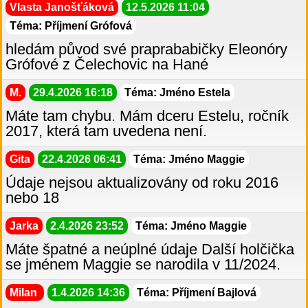
Vlasta Janošťáková
12.5.2026 11:04
Téma: Příjmení Grófová
hledám původ své praprababičky Eleonóry
Grófové z Čelechovic na Hané
M.
29.4.2026 16:18
Téma: Jméno Estela
Máte tam chybu. Mám dceru Estelu, ročník
2017, která tam uvedena není.
Gita
22.4.2026 06:41
Téma: Jméno Maggie
Údaje nejsou aktualizovány od roku 2016
nebo 18
Jarka
2.4.2026 23:52
Téma: Jméno Maggie
Máte špatné a neúplné údaje Další holčička
se jménem Maggie se narodila v 11/2024.
Milan
1.4.2026 14:36
Téma: Příjmení Bajlová