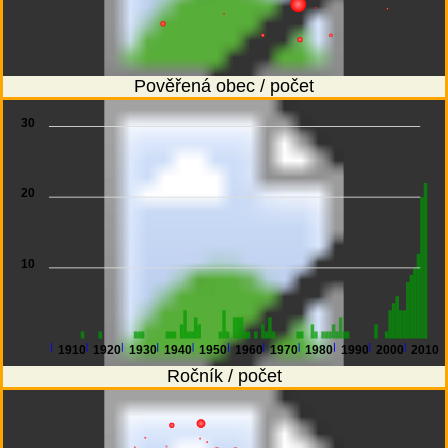
Pověřená obec / počet
30
20
10
1910
1920
1930
1940
1950
1960
1970
1980
1990
2000
2010
Ročník / počet