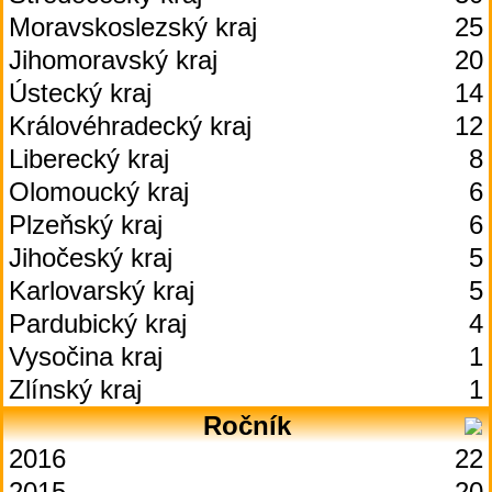
Moravskoslezský kraj
25
Jihomoravský kraj
20
Ústecký kraj
14
Královéhradecký kraj
12
Liberecký kraj
8
Olomoucký kraj
6
Plzeňský kraj
6
Jihočeský kraj
5
Karlovarský kraj
5
Pardubický kraj
4
Vysočina kraj
1
Zlínský kraj
1
Ročník
2016
22
2015
20