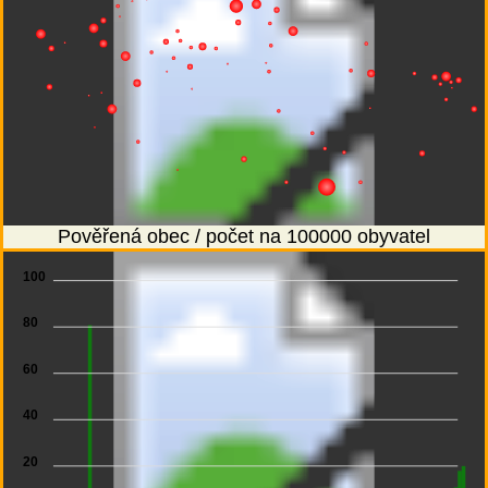
Pověřená obec / počet na 100000 obyvatel
100
80
60
40
20