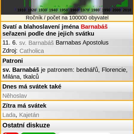
1910
1920
1930
1940
1950
1960
1970
1980
1990
2000
2010
Ročník / počet na 100000 obyvatel
Svatí a blahoslavení jména
Barnabáš
seřazeni podle dne jejich svátku
11. 6.
Barnabas Apostolus
sv. Barnabáš
Zdroj:
Catholica
Patroni
sv. Barnabáš
je patronem: bednářů, Florencie,
Milána, tkalců
Dnes má svátek také
Něhoslav
Zítra má svátek
,
Lada
Kajetán
Ostatní diskuze