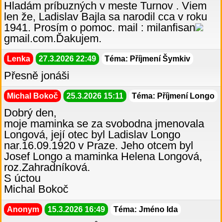
Hladám príbuzných v meste Turnov . Viem
len že, Ladislav Bajla sa narodil cca v roku
1941. Prosím o pomoc. mail : milanfisan
gmail.com.Ďakujem.
Lenka
27.3.2026 22:49
Téma: Příjmení Šymkiv
Přesně jonáši
Michal Bokoč
25.3.2026 15:11
Téma: Příjmení Longo
Dobrý den,
moje maminka se za svobodna jmenovala
Longová, její otec byl Ladislav Longo
nar.16.09.1920 v Praze. Jeho otcem byl
Josef Longo a maminka Helena Longová,
roz.Zahradníková.
S úctou
Michal Bokoč
Anonym
15.3.2026 16:49
Téma: Jméno Ida