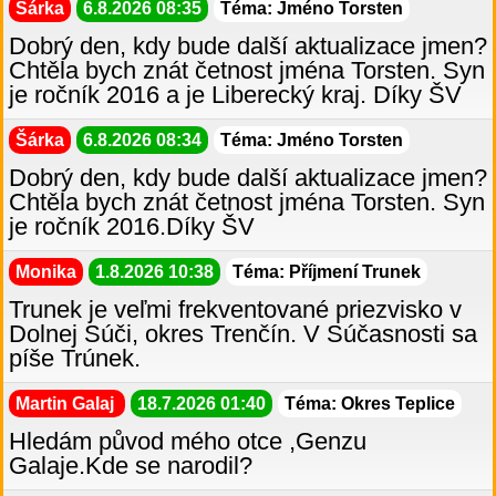
Šárka
6.8.2026 08:35
Téma: Jméno Torsten
Dobrý den, kdy bude další aktualizace jmen?
Chtěla bych znát četnost jména Torsten. Syn
je ročník 2016 a je Liberecký kraj. Díky ŠV
Šárka
6.8.2026 08:34
Téma: Jméno Torsten
Dobrý den, kdy bude další aktualizace jmen?
Chtěla bych znát četnost jména Torsten. Syn
je ročník 2016.Díky ŠV
Monika
1.8.2026 10:38
Téma: Příjmení Trunek
Trunek je veľmi frekventované priezvisko v
Dolnej Súči, okres Trenčín. V Súčasnosti sa
píše Trúnek.
Martin Galaj
18.7.2026 01:40
Téma: Okres Teplice
Hledám původ mého otce ,Genzu
Galaje.Kde se narodil?