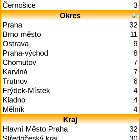
Černošice
3
Okres
Praha
32
Brno-město
11
Ostrava
9
Praha-východ
8
Chomutov
7
Karviná
7
Trutnov
6
Frýdek-Místek
4
Kladno
4
Mělník
4
Kraj
Hlavní Město Praha
32
Středočeský kraj
30