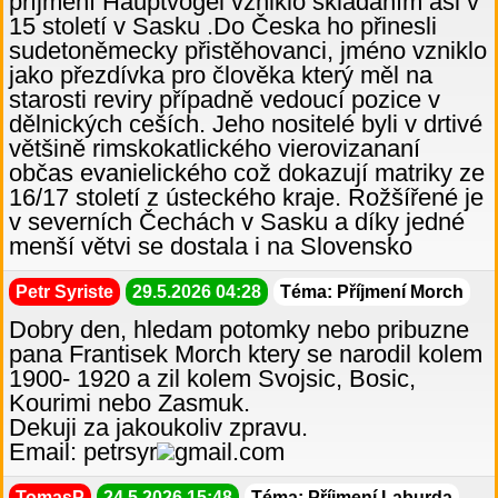
příjmení Hauptvogel vzniklo skládáním asi v
15 století v Sasku .Do Česka ho přinesli
sudetoněmecky přistěhovanci, jméno vzniklo
jako přezdívka pro člověka který měl na
starosti reviry případně vedoucí pozice v
dělnických ceších. Jeho nositelé byli v drtivé
většině rimskokatlického vierovizananí
občas evanielického což dokazují matriky ze
16/17 století z ústeckého kraje. Rožšířené je
v severních Čechách v Sasku a díky jedné
menší větvi se dostala i na Slovensko
Petr Syriste
29.5.2026 04:28
Téma: Příjmení Morch
Dobry den, hledam potomky nebo pribuzne
pana Frantisek Morch ktery se narodil kolem
1900- 1920 a zil kolem Svojsic, Bosic,
Kourimi nebo Zasmuk.
Dekuji za jakoukoliv zpravu.
Email: petrsyr
gmail.com
TomasP
24.5.2026 15:48
Téma: Příjmení Laburda