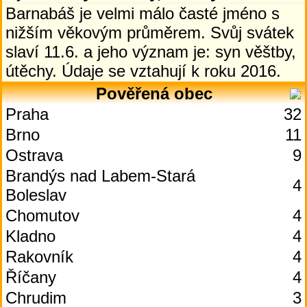
Barnabáš je velmi málo časté jméno s
nižším věkovým průměrem. Svůj svátek
slaví 11.6. a jeho význam je: syn věštby,
útěchy. Údaje se vztahují k roku 2016.
Pověřená obec
Praha
32
Brno
11
Ostrava
9
Brandýs nad Labem-Stará
4
Boleslav
Chomutov
4
Kladno
4
Rakovník
4
Říčany
4
Chrudim
3