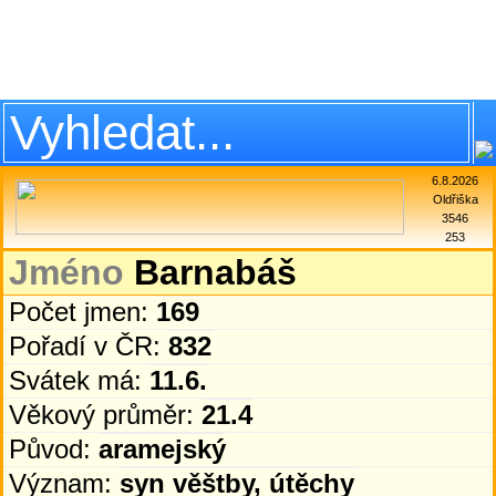
6.8.2026
Oldřiška
3546
253
Jméno
Barnabáš
Počet jmen:
169
Pořadí v ČR:
832
Svátek má:
11.6.
Věkový průměr:
21.4
Původ:
aramejský
Význam:
syn věštby, útěchy