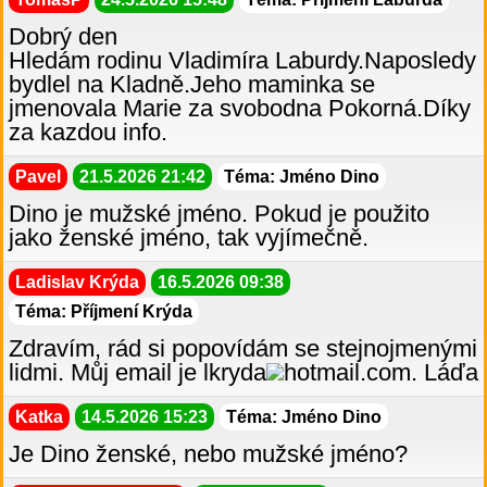
Dobrý den
Hledám rodinu Vladimíra Laburdy.Naposledy
bydlel na Kladně.Jeho maminka se
jmenovala Marie za svobodna Pokorná.Díky
za kazdou info.
Pavel
21.5.2026 21:42
Téma: Jméno Dino
Dino je mužské jméno. Pokud je použito
jako ženské jméno, tak vyjímečně.
Ladislav Krýda
16.5.2026 09:38
Téma: Příjmení Krýda
Zdravím, rád si popovídám se stejnojmenými
lidmi. Můj email je lkryda
hotmail.com. Láďa
Katka
14.5.2026 15:23
Téma: Jméno Dino
Je Dino ženské, nebo mužské jméno?