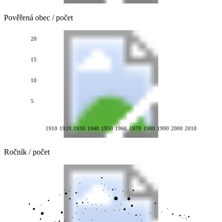
Pověřená obec / počet
20
15
10
5
1910
1920
1930
1940
1950
1960
1970
1980
1990
2000
2010
Ročník / počet