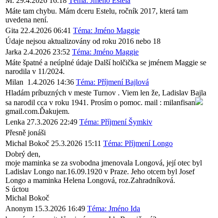
M.
29.4.2026 16:18
Téma: Jméno Estela
Máte tam chybu. Mám dceru Estelu, ročník 2017, která tam
uvedena není.
Gita
22.4.2026 06:41
Téma: Jméno Maggie
Údaje nejsou aktualizovány od roku 2016 nebo 18
Jarka
2.4.2026 23:52
Téma: Jméno Maggie
Máte špatné a neúplné údaje Další holčička se jménem Maggie se
narodila v 11/2024.
Milan
1.4.2026 14:36
Téma: Příjmení Bajlová
Hladám príbuzných v meste Turnov . Viem len že, Ladislav Bajla
sa narodil cca v roku 1941. Prosím o pomoc. mail : milanfisan
gmail.com.Ďakujem.
Lenka
27.3.2026 22:49
Téma: Příjmení Šymkiv
Přesně jonáši
Michal Bokoč
25.3.2026 15:11
Téma: Příjmení Longo
Dobrý den,
moje maminka se za svobodna jmenovala Longová, její otec byl
Ladislav Longo nar.16.09.1920 v Praze. Jeho otcem byl Josef
Longo a maminka Helena Longová, roz.Zahradníková.
S úctou
Michal Bokoč
Anonym
15.3.2026 16:49
Téma: Jméno Ida