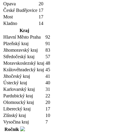
Opava
20
České Budějovice
17
Most
17
Kladno
14
Kraj
Hlavní Město Praha
92
Plzeňský kraj
91
Jihomoravský kraj
83
Středočeský kraj
57
Moravskoslezský kraj
48
Královéhradecký kraj
45
Jihočeský kraj
41
Ústecký kraj
40
Karlovarský kraj
31
Pardubický kraj
22
Olomoucký kraj
20
Liberecký kraj
17
Zlínský kraj
10
Vysočina kraj
7
Ročník