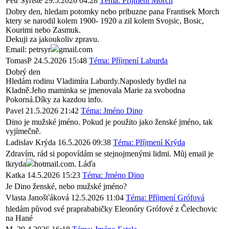
Petr Syriste
29.5.2026 04:28
Téma: Příjmení Morch
Dobry den, hledam potomky nebo pribuzne pana Frantisek Morch
ktery se narodil kolem 1900- 1920 a zil kolem Svojsic, Bosic,
Kourimi nebo Zasmuk.
Dekuji za jakoukoliv zpravu.
Email: petrsyr
gmail.com
TomasP
24.5.2026 15:48
Téma: Příjmení Laburda
Dobrý den
Hledám rodinu Vladimíra Laburdy.Naposledy bydlel na
Kladně.Jeho maminka se jmenovala Marie za svobodna
Pokorná.Díky za kazdou info.
Pavel
21.5.2026 21:42
Téma: Jméno Dino
Dino je mužské jméno. Pokud je použito jako ženské jméno, tak
vyjímečně.
Ladislav Krýda
16.5.2026 09:38
Téma: Příjmení Krýda
Zdravím, rád si popovídám se stejnojmenými lidmi. Můj email je
lkryda
hotmail.com. Láďa
Katka
14.5.2026 15:23
Téma: Jméno Dino
Je Dino ženské, nebo mužské jméno?
Vlasta Janošťáková
12.5.2026 11:04
Téma: Příjmení Grófová
hledám původ své praprababičky Eleonóry Grófové z Čelechovic
na Hané