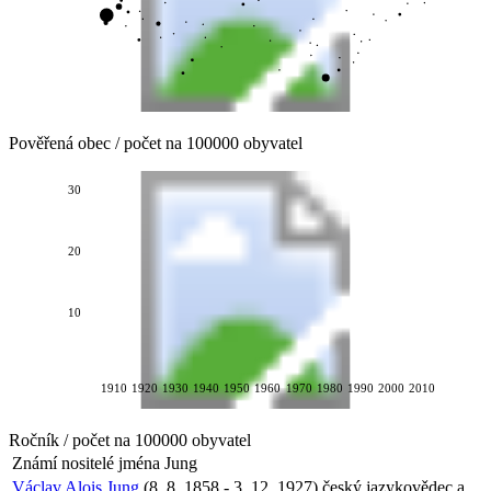
Pověřená obec / počet na 100000 obyvatel
30
20
10
1910
1920
1930
1940
1950
1960
1970
1980
1990
2000
2010
Ročník / počet na 100000 obyvatel
Známí nositelé jména
Jung
Václav Alois Jung
(8. 8. 1858 - 3. 12. 1927) český jazykovědec a