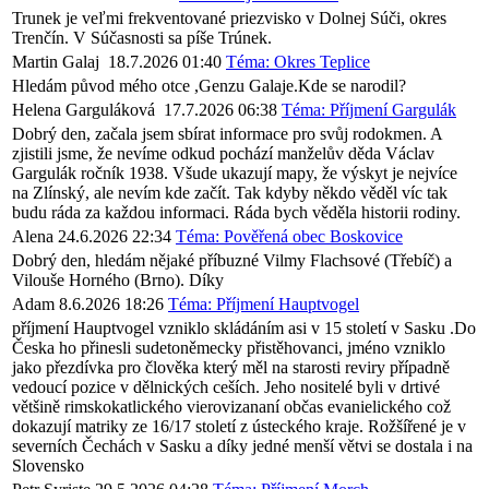
Trunek je veľmi frekventované priezvisko v Dolnej Súči, okres
Trenčín. V Súčasnosti sa píše Trúnek.
Martin Galaj
18.7.2026 01:40
Téma: Okres Teplice
Hledám původ mého otce ,Genzu Galaje.Kde se narodil?
Helena Garguláková
17.7.2026 06:38
Téma: Příjmení Gargulák
Dobrý den, začala jsem sbírat informace pro svůj rodokmen. A
zjistili jsme, že nevíme odkud pochází manželův děda Václav
Gargulák ročník 1938. Všude ukazují mapy, že výskyt je nejvíce
na Zlínský, ale nevím kde začít. Tak kdyby někdo věděl víc tak
budu ráda za každou informaci. Ráda bych věděla historii rodiny.
Alena
24.6.2026 22:34
Téma: Pověřená obec Boskovice
Dobrý den, hledám nějaké příbuzné Vilmy Flachsové (Třebíč) a
Vilouše Horného (Brno). Díky
Adam
8.6.2026 18:26
Téma: Příjmení Hauptvogel
příjmení Hauptvogel vzniklo skládáním asi v 15 století v Sasku .Do
Česka ho přinesli sudetoněmecky přistěhovanci, jméno vzniklo
jako přezdívka pro člověka který měl na starosti reviry případně
vedoucí pozice v dělnických ceších. Jeho nositelé byli v drtivé
většině rimskokatlického vierovizananí občas evanielického což
dokazují matriky ze 16/17 století z ústeckého kraje. Rožšířené je v
severních Čechách v Sasku a díky jedné menší větvi se dostala i na
Slovensko