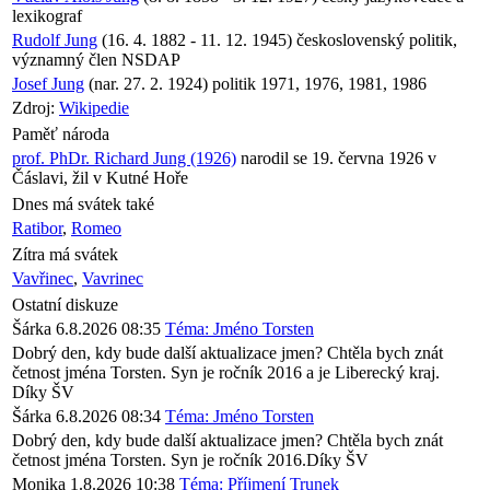
lexikograf
Rudolf Jung
(16. 4. 1882 - 11. 12. 1945) československý politik,
významný člen NSDAP
Josef Jung
(nar. 27. 2. 1924) politik 1971, 1976, 1981, 1986
Zdroj:
Wikipedie
Paměť národa
prof. PhDr. Richard Jung (1926)
narodil se 19. června 1926 v
Čáslavi, žil v Kutné Hoře
Dnes má svátek také
Ratibor
,
Romeo
Zítra má svátek
Vavřinec
,
Vavrinec
Ostatní diskuze
Šárka
6.8.2026 08:35
Téma: Jméno Torsten
Dobrý den, kdy bude další aktualizace jmen? Chtěla bych znát
četnost jména Torsten. Syn je ročník 2016 a je Liberecký kraj.
Díky ŠV
Šárka
6.8.2026 08:34
Téma: Jméno Torsten
Dobrý den, kdy bude další aktualizace jmen? Chtěla bych znát
četnost jména Torsten. Syn je ročník 2016.Díky ŠV
Monika
1.8.2026 10:38
Téma: Příjmení Trunek