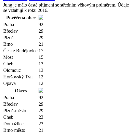
Jung je málo časté příjmení se středním věkovým průměrem. Údaje
se vztahují k roku 2016.
Pověřená obec
Praha
92
Břeclav
29
Plzeň
29
Brno
21
České Budějovice
17
Most
15
Cheb
13
Olomouc
13
Horšovský Týn
12
Opava
12
Okres
Praha
92
Břeclav
29
Plzeň-město
29
Cheb
23
Domažlice
23
Brno-město
21