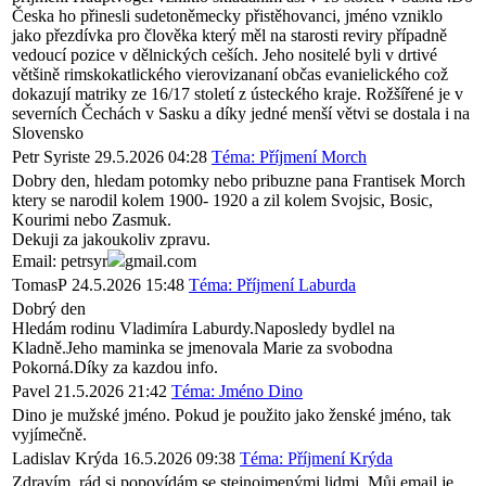
Česka ho přinesli sudetoněmecky přistěhovanci, jméno vzniklo
jako přezdívka pro člověka který měl na starosti reviry případně
vedoucí pozice v dělnických ceších. Jeho nositelé byli v drtivé
většině rimskokatlického vierovizananí občas evanielického což
dokazují matriky ze 16/17 století z ústeckého kraje. Rožšířené je v
severních Čechách v Sasku a díky jedné menší větvi se dostala i na
Slovensko
Petr Syriste
29.5.2026 04:28
Téma: Příjmení Morch
Dobry den, hledam potomky nebo pribuzne pana Frantisek Morch
ktery se narodil kolem 1900- 1920 a zil kolem Svojsic, Bosic,
Kourimi nebo Zasmuk.
Dekuji za jakoukoliv zpravu.
Email: petrsyr
gmail.com
TomasP
24.5.2026 15:48
Téma: Příjmení Laburda
Dobrý den
Hledám rodinu Vladimíra Laburdy.Naposledy bydlel na
Kladně.Jeho maminka se jmenovala Marie za svobodna
Pokorná.Díky za kazdou info.
Pavel
21.5.2026 21:42
Téma: Jméno Dino
Dino je mužské jméno. Pokud je použito jako ženské jméno, tak
vyjímečně.
Ladislav Krýda
16.5.2026 09:38
Téma: Příjmení Krýda
Zdravím, rád si popovídám se stejnojmenými lidmi. Můj email je