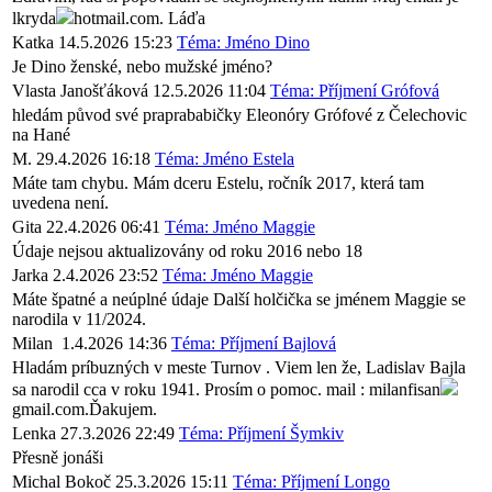
lkryda
hotmail.com. Láďa
Katka
14.5.2026 15:23
Téma: Jméno Dino
Je Dino ženské, nebo mužské jméno?
Vlasta Janošťáková
12.5.2026 11:04
Téma: Příjmení Grófová
hledám původ své praprababičky Eleonóry Grófové z Čelechovic
na Hané
M.
29.4.2026 16:18
Téma: Jméno Estela
Máte tam chybu. Mám dceru Estelu, ročník 2017, která tam
uvedena není.
Gita
22.4.2026 06:41
Téma: Jméno Maggie
Údaje nejsou aktualizovány od roku 2016 nebo 18
Jarka
2.4.2026 23:52
Téma: Jméno Maggie
Máte špatné a neúplné údaje Další holčička se jménem Maggie se
narodila v 11/2024.
Milan
1.4.2026 14:36
Téma: Příjmení Bajlová
Hladám príbuzných v meste Turnov . Viem len že, Ladislav Bajla
sa narodil cca v roku 1941. Prosím o pomoc. mail : milanfisan
gmail.com.Ďakujem.
Lenka
27.3.2026 22:49
Téma: Příjmení Šymkiv
Přesně jonáši
Michal Bokoč
25.3.2026 15:11
Téma: Příjmení Longo