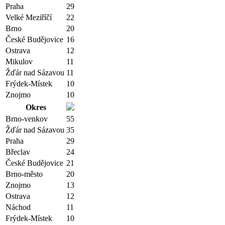
Praha
29
Velké Meziříčí
22
Brno
20
České Budějovice
16
Ostrava
12
Mikulov
11
Žďár nad Sázavou
11
Frýdek-Místek
10
Znojmo
10
Okres
Brno-venkov
55
Žďár nad Sázavou
35
Praha
29
Břeclav
24
České Budějovice
21
Brno-město
20
Znojmo
13
Ostrava
12
Náchod
11
Frýdek-Místek
10