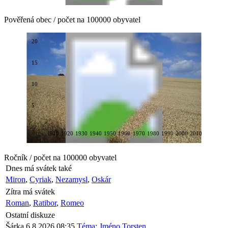
Pověřená obec / počet na 100000 obyvatel
20
15
10
5
1910
1920
1930
1940
1950
1960
1970
1980
1990
2000
2010
Ročník / počet na 100000 obyvatel
Dnes má svátek také
Miron
,
Cyriak
,
Nezamysl
,
Oskár
Zítra má svátek
Roman
,
Ratibor
,
Romeo
Ostatní diskuze
Šárka
6.8.2026 08:35
Téma: Jméno Torsten