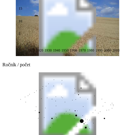
15
10
5
1910
1920
1930
1940
1950
1960
1970
1980
1990
2000
2010
Ročník / počet