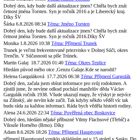
Dobrý den, kdy bude další aktualizace jmen? Chtěla bych znát
četnost jména Torsten. Syn je ročník 2016 a je Liberecký kraj.
Díky ŠV
Šárka
6.8.2026 08:34
Téma: Jméno Torsten
Dobrý den, kdy bude další aktualizace jmen? Chtěla bych znát
četnost jména Torsten. Syn je ročník 2016.Díky ŠV
Monika
1.8.2026 10:38
Téma: Příjmení Trunek
Trunek je veľmi frekventované priezvisko v Dolnej Súči, okres
Trenčín. V Súčasnosti sa píše Trúnek.
Martin Galaj
18.7.2026 01:40
Téma: Okres Teplice
Hledám původ mého otce ,Genzu Galaje.Kde se narodil?
Helena Garguláková
17.7.2026 06:38
Téma: Příjmení Gargulák
Dobrý den, začala jsem sbírat informace pro svůj rodokmen. A
zjistili jsme, že nevíme odkud pochází manželův děda Václav
Gargulák ročník 1938. Všude ukazují mapy, že výskyt je nejvíce
na Zlínský, ale nevím kde začít. Tak kdyby někdo věděl víc tak
budu ráda za každou informaci. Ráda bych věděla historii rodiny.
Alena
24.6.2026 22:34
Téma: Pověřená obec Boskovice
Dobrý den, hledám nějaké příbuzné Vilmy Flachsové (Třebíč) a
Vilouše Horného (Brno). Díky
Adam
8.6.2026 18:26
Téma: Příjmení Hauptvogel
příjmení Hauptvogel vzniklo skládáním asi v 15 století v Sasku .Do