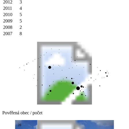
2012
3
2011
4
2010
5
2009
5
2008
2
2007
8
Pověřená obec / počet
20