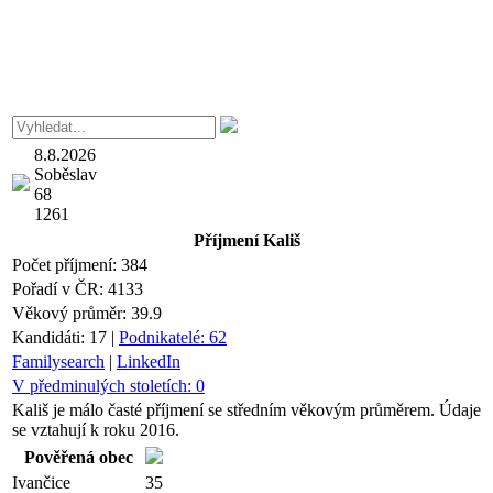
8.8.2026
Soběslav
68
1261
Příjmení
Kališ
Počet příjmení:
384
Pořadí v ČR:
4133
Věkový průměr:
39.9
Kandidáti:
17
|
Podnikatelé:
62
Familysearch
|
LinkedIn
V předminulých stoletích:
0
Kališ je málo časté příjmení se středním věkovým průměrem. Údaje
se vztahují k roku 2016.
Pověřená obec
Ivančice
35