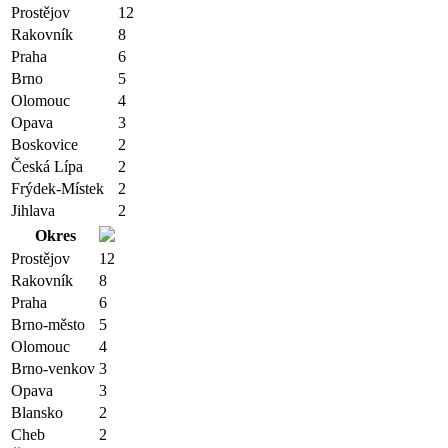
Prostějov
12
Rakovník
8
Praha
6
Brno
5
Olomouc
4
Opava
3
Boskovice
2
Česká Lípa
2
Frýdek-Místek
2
Jihlava
2
Okres
Prostějov
12
Rakovník
8
Praha
6
Brno-město
5
Olomouc
4
Brno-venkov
3
Opava
3
Blansko
2
Cheb
2