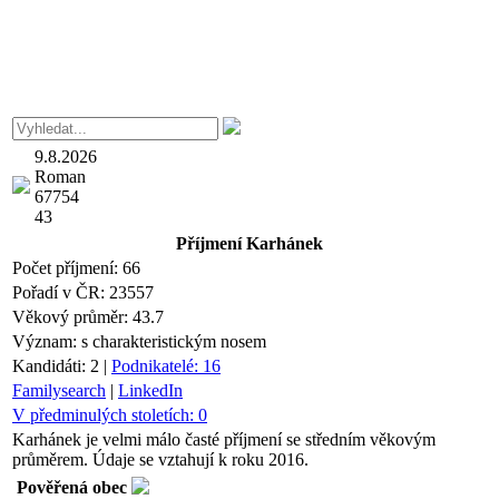
9.8.2026
Roman
67754
43
Příjmení
Karhánek
Počet příjmení:
66
Pořadí v ČR:
23557
Věkový průměr:
43.7
Význam:
s charakteristickým nosem
Kandidáti:
2
|
Podnikatelé:
16
Familysearch
|
LinkedIn
V předminulých stoletích:
0
Karhánek je velmi málo časté příjmení se středním věkovým
průměrem. Údaje se vztahují k roku 2016.
Pověřená obec