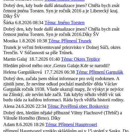
Dobrý den, kdy bude další aktualizace jmen? Chtěla bych znát
četnost jména Torsten. Syn je ročník 2016 a je Liberecký kraj.
Díky ŠV
Šárka
6.8.2026 08:34
Téma: Jméno Torsten
Dobrý den, kdy bude další aktualizace jmen? Chtěla bych znát
četnost jména Torsten. Syn je ročník 2016.Díky ŠV
Monika
1.8.2026 10:38
Téma: Příjmení Trunek
Trunek je veľmi frekventované priezvisko v Dolnej Súči, okres
Trenčín. V Súčasnosti sa píše Trúnek.
Martin Galaj
18.7.2026 01:40
Téma: Okres Teplice
Hledám původ mého otce ,Genzu Galaje.Kde se narodil?
Helena Garguláková
17.7.2026 06:38
Téma: Příjmení Gargulák
Dobrý den, začala jsem sbírat informace pro svůj rodokmen. A
zjistili jsme, že nevíme odkud pochází manželův děda Václav
Gargulák ročník 1938. Všude ukazují mapy, že výskyt je nejvíce
na Zlínský, ale nevím kde začít. Tak kdyby někdo věděl víc tak
budu ráda za každou informaci. Ráda bych věděla historii rodiny.
Alena
24.6.2026 22:34
Téma: Pověřená obec Boskovice
Dobrý den, hledám nějaké příbuzné Vilmy Flachsové (Třebíč) a
Vilouše Horného (Brno). Díky
Adam
8.6.2026 18:26
Téma: Příjmení Hauptvogel
příjmení Hauptvogel vzniklo skládáním asi v 15 století v Sasku .Do