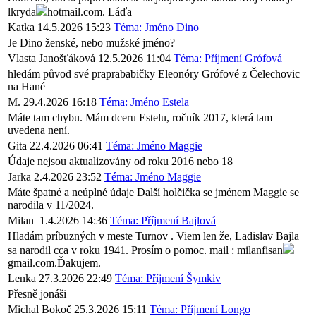
lkryda
hotmail.com. Láďa
Katka
14.5.2026 15:23
Téma: Jméno Dino
Je Dino ženské, nebo mužské jméno?
Vlasta Janošťáková
12.5.2026 11:04
Téma: Příjmení Grófová
hledám původ své praprababičky Eleonóry Grófové z Čelechovic
na Hané
M.
29.4.2026 16:18
Téma: Jméno Estela
Máte tam chybu. Mám dceru Estelu, ročník 2017, která tam
uvedena není.
Gita
22.4.2026 06:41
Téma: Jméno Maggie
Údaje nejsou aktualizovány od roku 2016 nebo 18
Jarka
2.4.2026 23:52
Téma: Jméno Maggie
Máte špatné a neúplné údaje Další holčička se jménem Maggie se
narodila v 11/2024.
Milan
1.4.2026 14:36
Téma: Příjmení Bajlová
Hladám príbuzných v meste Turnov . Viem len že, Ladislav Bajla
sa narodil cca v roku 1941. Prosím o pomoc. mail : milanfisan
gmail.com.Ďakujem.
Lenka
27.3.2026 22:49
Téma: Příjmení Šymkiv
Přesně jonáši
Michal Bokoč
25.3.2026 15:11
Téma: Příjmení Longo