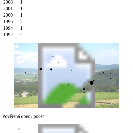
2008
1
2001
1
2000
1
1996
2
1994
1
1992
2
Pověřená obec / počet
5