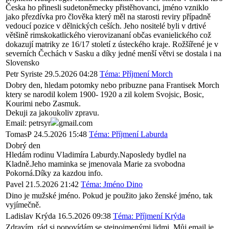
Česka ho přinesli sudetoněmecky přistěhovanci, jméno vzniklo
jako přezdívka pro člověka který měl na starosti reviry případně
vedoucí pozice v dělnických ceších. Jeho nositelé byli v drtivé
většině rimskokatlického vierovizananí občas evanielického což
dokazují matriky ze 16/17 století z ústeckého kraje. Rožšířené je v
severních Čechách v Sasku a díky jedné menší větvi se dostala i na
Slovensko
Petr Syriste
29.5.2026 04:28
Téma: Příjmení Morch
Dobry den, hledam potomky nebo pribuzne pana Frantisek Morch
ktery se narodil kolem 1900- 1920 a zil kolem Svojsic, Bosic,
Kourimi nebo Zasmuk.
Dekuji za jakoukoliv zpravu.
Email: petrsyr
gmail.com
TomasP
24.5.2026 15:48
Téma: Příjmení Laburda
Dobrý den
Hledám rodinu Vladimíra Laburdy.Naposledy bydlel na
Kladně.Jeho maminka se jmenovala Marie za svobodna
Pokorná.Díky za kazdou info.
Pavel
21.5.2026 21:42
Téma: Jméno Dino
Dino je mužské jméno. Pokud je použito jako ženské jméno, tak
vyjímečně.
Ladislav Krýda
16.5.2026 09:38
Téma: Příjmení Krýda
Zdravím, rád si popovídám se stejnojmenými lidmi. Můj email je