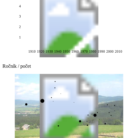
4
3
2
1
1910
1920
1930
1940
1950
1960
1970
1980
1990
2000
2010
Ročník / počet