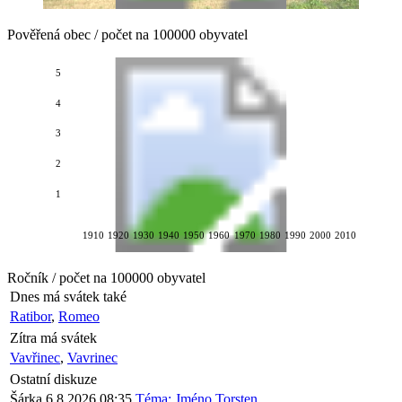
Pověřená obec / počet na 100000 obyvatel
5
4
3
2
1
1910
1920
1930
1940
1950
1960
1970
1980
1990
2000
2010
Ročník / počet na 100000 obyvatel
Dnes má svátek také
Ratibor
,
Romeo
Zítra má svátek
Vavřinec
,
Vavrinec
Ostatní diskuze
Šárka
6.8.2026 08:35
Téma: Jméno Torsten