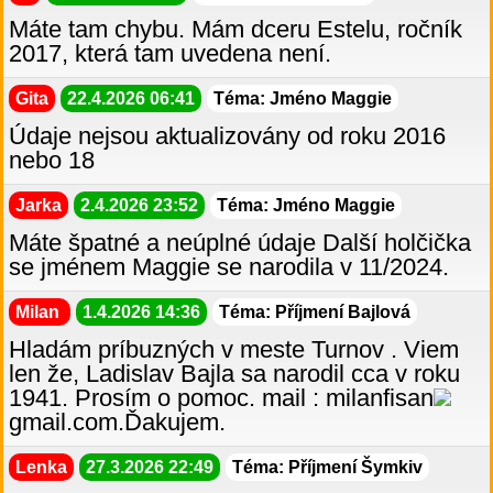
Máte tam chybu. Mám dceru Estelu, ročník
2017, která tam uvedena není.
Gita
22.4.2026 06:41
Téma: Jméno Maggie
Údaje nejsou aktualizovány od roku 2016
nebo 18
Jarka
2.4.2026 23:52
Téma: Jméno Maggie
Máte špatné a neúplné údaje Další holčička
se jménem Maggie se narodila v 11/2024.
Milan
1.4.2026 14:36
Téma: Příjmení Bajlová
Hladám príbuzných v meste Turnov . Viem
len že, Ladislav Bajla sa narodil cca v roku
1941. Prosím o pomoc. mail : milanfisan
gmail.com.Ďakujem.
Lenka
27.3.2026 22:49
Téma: Příjmení Šymkiv