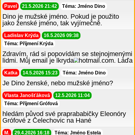
Pavel
21.5.2026 21:42
Téma: Jméno Dino
Dino je mužské jméno. Pokud je použito
jako ženské jméno, tak vyjímečně.
Ladislav Krýda
16.5.2026 09:38
Téma: Příjmení Krýda
Zdravím, rád si popovídám se stejnojmenými
lidmi. Můj email je lkryda
hotmail.com. Láďa
Katka
14.5.2026 15:23
Téma: Jméno Dino
Je Dino ženské, nebo mužské jméno?
Vlasta Janošťáková
12.5.2026 11:04
Téma: Příjmení Grófová
hledám původ své praprababičky Eleonóry
Grófové z Čelechovic na Hané
M.
29.4.2026 16:18
Téma: Jméno Estela