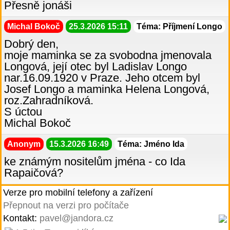
Přesně jonáši
Michal Bokoč
25.3.2026 15:11
Téma: Příjmení Longo
Dobrý den,
moje maminka se za svobodna jmenovala
Longová, její otec byl Ladislav Longo
nar.16.09.1920 v Praze. Jeho otcem byl
Josef Longo a maminka Helena Longová,
roz.Zahradníková.
S úctou
Michal Bokoč
Anonym
15.3.2026 16:49
Téma: Jméno Ida
ke známým nositelům jména - co Ida
Rapaičová?
Verze pro mobilní telefony a zařízení
Přepnout na verzi pro počítače
Kontakt:
pavel@jandora.cz