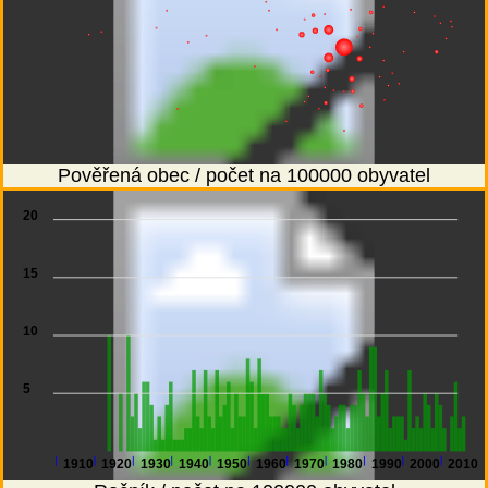
Pověřená obec / počet na 100000 obyvatel
20
15
10
5
1910
1920
1930
1940
1950
1960
1970
1980
1990
2000
2010