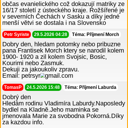
občas evanielického což dokazují matriky ze
16/17 století z ústeckého kraje. Rožšířené je
v severních Čechách v Sasku a díky jedné
menší větvi se dostala i na Slovensko
Petr Syriste
29.5.2026 04:28
Téma: Příjmení Morch
Dobry den, hledam potomky nebo pribuzne
pana Frantisek Morch ktery se narodil kolem
1900- 1920 a zil kolem Svojsic, Bosic,
Kourimi nebo Zasmuk.
Dekuji za jakoukoliv zpravu.
Email: petrsyr
gmail.com
TomasP
24.5.2026 15:48
Téma: Příjmení Laburda
Dobrý den
Hledám rodinu Vladimíra Laburdy.Naposledy
bydlel na Kladně.Jeho maminka se
jmenovala Marie za svobodna Pokorná.Díky
za kazdou info.