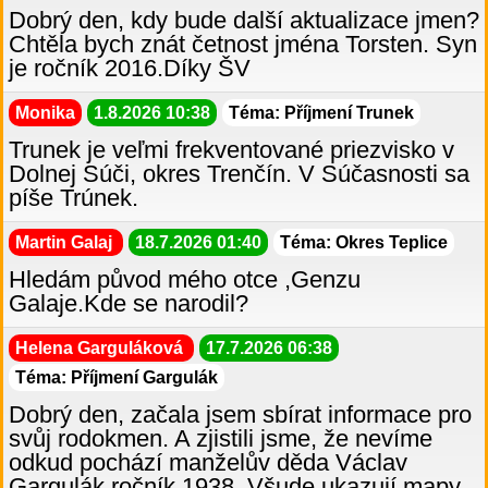
Dobrý den, kdy bude další aktualizace jmen?
Chtěla bych znát četnost jména Torsten. Syn
je ročník 2016.Díky ŠV
Monika
1.8.2026 10:38
Téma: Příjmení Trunek
Trunek je veľmi frekventované priezvisko v
Dolnej Súči, okres Trenčín. V Súčasnosti sa
píše Trúnek.
Martin Galaj
18.7.2026 01:40
Téma: Okres Teplice
Hledám původ mého otce ,Genzu
Galaje.Kde se narodil?
Helena Garguláková
17.7.2026 06:38
Téma: Příjmení Gargulák
Dobrý den, začala jsem sbírat informace pro
svůj rodokmen. A zjistili jsme, že nevíme
odkud pochází manželův děda Václav
Gargulák ročník 1938. Všude ukazují mapy,