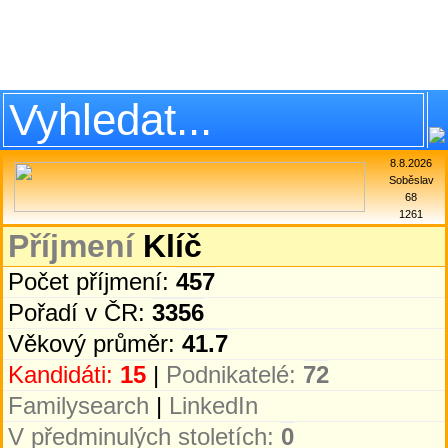
8.8.2026
Soběslav
68
1261
Příjmení
Klíč
Počet příjmení:
457
Pořadí v ČR:
3356
Věkový průměr:
41.7
Kandidáti:
15
|
Podnikatelé:
72
Familysearch
|
LinkedIn
V předminulých stoletích:
0