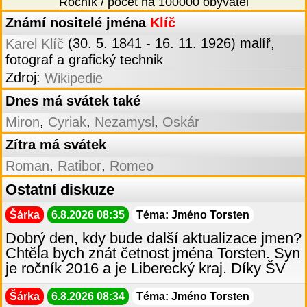
Ročník / počet na 100000 obyvatel
Známí nositelé jména
Klíč
(30. 5. 1841 - 16. 11. 1926) malíř,
Karel Klíč
fotograf a grafický technik
Zdroj:
Wikipedie
Dnes má svátek také
,
,
,
Miron
Cyriak
Nezamysl
Oskár
Zítra má svátek
,
,
Roman
Ratibor
Romeo
Ostatní diskuze
Šárka
6.8.2026 08:35
Téma: Jméno Torsten
Dobrý den, kdy bude další aktualizace jmen?
Chtěla bych znát četnost jména Torsten. Syn
je ročník 2016 a je Liberecký kraj. Díky ŠV
Šárka
6.8.2026 08:34
Téma: Jméno Torsten