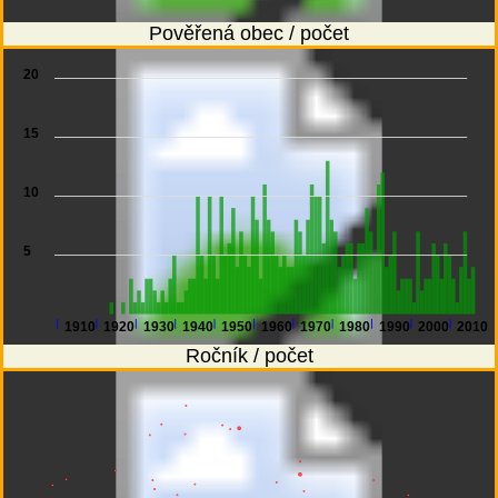
Pověřená obec / počet
20
15
10
5
1910
1920
1930
1940
1950
1960
1970
1980
1990
2000
2010
Ročník / počet