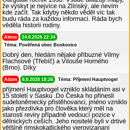
že výskyt je nejvíce na Zlínský, ale nevím
kde začít. Tak kdyby někdo věděl víc tak
budu ráda za každou informaci. Ráda bych
věděla historii rodiny.
Alena
24.6.2026 22:34
Téma: Pověřená obec Boskovice
Dobrý den, hledám nějaké příbuzné Vilmy
Flachsové (Třebíč) a Vilouše Horného
(Brno). Díky
Adam
8.6.2026 18:26
Téma: Příjmení Hauptvogel
příjmení Hauptvogel vzniklo skládáním asi v
15 století v Sasku .Do Česka ho přinesli
sudetoněmecky přistěhovanci, jméno vzniklo
jako přezdívka pro člověka který měl na
starosti reviry případně vedoucí pozice v
dělnických ceších. Jeho nositelé byli v drtivé
většině rimskokatlického vierovizananí