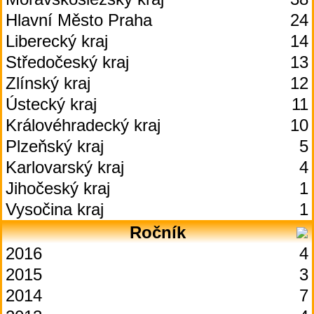
Hlavní Město Praha
24
Liberecký kraj
14
Středočeský kraj
13
Zlínský kraj
12
Ústecký kraj
11
Královéhradecký kraj
10
Plzeňský kraj
5
Karlovarský kraj
4
Jihočeský kraj
1
Vysočina kraj
1
Ročník
2016
4
2015
3
2014
7