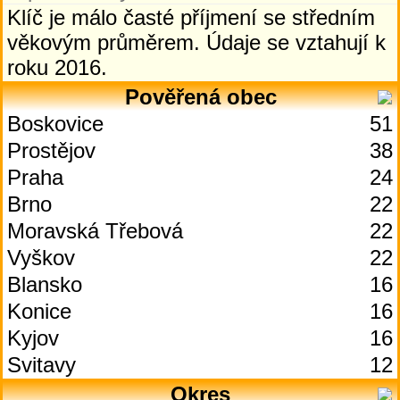
Klíč je málo časté příjmení se středním
věkovým průměrem. Údaje se vztahují k
roku 2016.
Pověřená obec
Boskovice
51
Prostějov
38
Praha
24
Brno
22
Moravská Třebová
22
Vyškov
22
Blansko
16
Konice
16
Kyjov
16
Svitavy
12
Okres