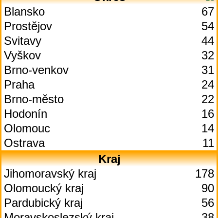
Blansko
67
Prostějov
54
Svitavy
44
Vyškov
32
Brno-venkov
31
Praha
24
Brno-město
22
Hodonín
16
Olomouc
14
Ostrava
11
Kraj
Jihomoravský kraj
178
Olomoucký kraj
90
Pardubický kraj
56
Moravskoslezský kraj
38