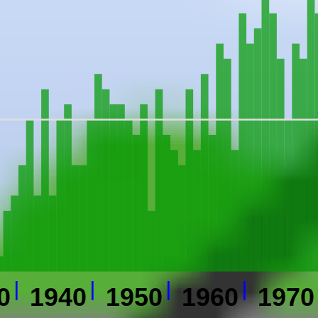
0
1940
1950
1960
1970