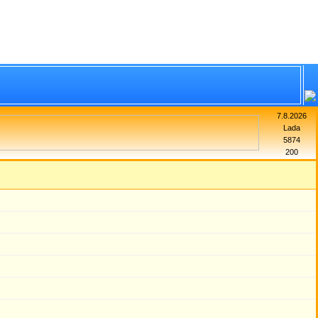
7.8.2026
Lada
5874
200