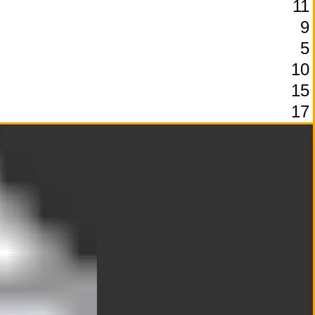
11
9
5
10
15
17