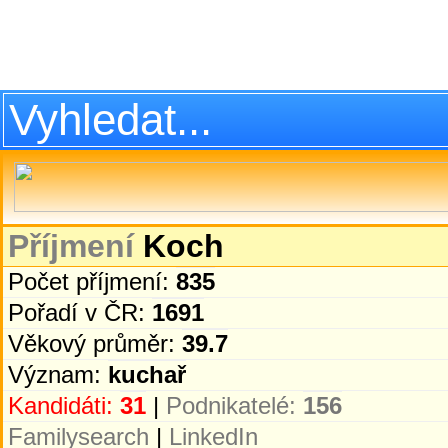
Příjmení
Koch
Počet příjmení:
835
Pořadí v ČR:
1691
Věkový průměr:
39.7
Význam:
kuchař
Kandidáti:
31
|
Podnikatelé:
156
Familysearch
|
LinkedIn