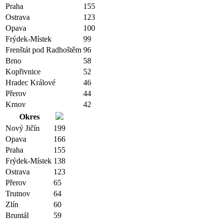
Praha
155
Ostrava
123
Opava
100
Frýdek-Místek
99
Frenštát pod Radhoštěm
96
Brno
58
Kopřivnice
52
Hradec Králové
46
Přerov
44
Krnov
42
Okres
Nový Jičín
199
Opava
166
Praha
155
Frýdek-Místek
138
Ostrava
123
Přerov
65
Trutnov
64
Zlín
60
Bruntál
59