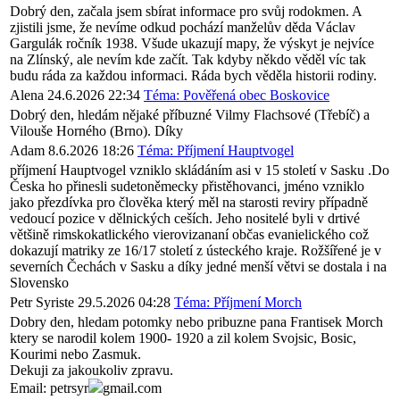
Dobrý den, začala jsem sbírat informace pro svůj rodokmen. A
zjistili jsme, že nevíme odkud pochází manželův děda Václav
Gargulák ročník 1938. Všude ukazují mapy, že výskyt je nejvíce
na Zlínský, ale nevím kde začít. Tak kdyby někdo věděl víc tak
budu ráda za každou informaci. Ráda bych věděla historii rodiny.
Alena
24.6.2026 22:34
Téma: Pověřená obec Boskovice
Dobrý den, hledám nějaké příbuzné Vilmy Flachsové (Třebíč) a
Vilouše Horného (Brno). Díky
Adam
8.6.2026 18:26
Téma: Příjmení Hauptvogel
příjmení Hauptvogel vzniklo skládáním asi v 15 století v Sasku .Do
Česka ho přinesli sudetoněmecky přistěhovanci, jméno vzniklo
jako přezdívka pro člověka který měl na starosti reviry případně
vedoucí pozice v dělnických ceších. Jeho nositelé byli v drtivé
většině rimskokatlického vierovizananí občas evanielického což
dokazují matriky ze 16/17 století z ústeckého kraje. Rožšířené je v
severních Čechách v Sasku a díky jedné menší větvi se dostala i na
Slovensko
Petr Syriste
29.5.2026 04:28
Téma: Příjmení Morch
Dobry den, hledam potomky nebo pribuzne pana Frantisek Morch
ktery se narodil kolem 1900- 1920 a zil kolem Svojsic, Bosic,
Kourimi nebo Zasmuk.
Dekuji za jakoukoliv zpravu.
Email: petrsyr
gmail.com