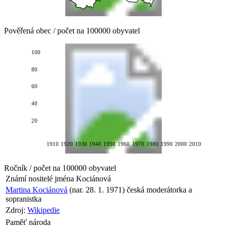
Pověřená obec / počet na 100000 obyvatel
100
80
60
40
20
1910
1920
1930
1940
1950
1960
1970
1980
1990
2000
2010
Ročník / počet na 100000 obyvatel
Známí nositelé jména
Kociánová
Martina Kociánová
(nar. 28. 1. 1971) česká moderátorka a
sopranistka
Zdroj:
Wikipedie
Paměť národa