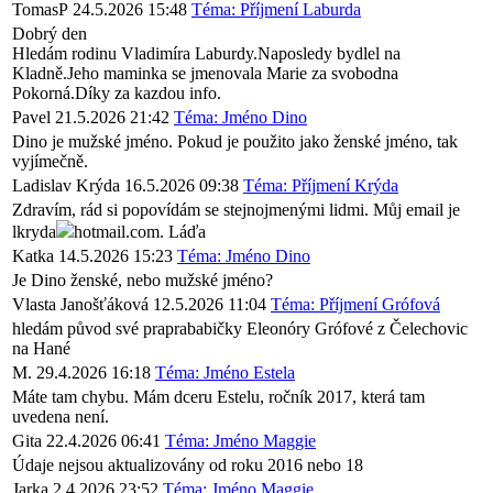
TomasP
24.5.2026 15:48
Téma: Příjmení Laburda
Dobrý den
Hledám rodinu Vladimíra Laburdy.Naposledy bydlel na
Kladně.Jeho maminka se jmenovala Marie za svobodna
Pokorná.Díky za kazdou info.
Pavel
21.5.2026 21:42
Téma: Jméno Dino
Dino je mužské jméno. Pokud je použito jako ženské jméno, tak
vyjímečně.
Ladislav Krýda
16.5.2026 09:38
Téma: Příjmení Krýda
Zdravím, rád si popovídám se stejnojmenými lidmi. Můj email je
lkryda
hotmail.com. Láďa
Katka
14.5.2026 15:23
Téma: Jméno Dino
Je Dino ženské, nebo mužské jméno?
Vlasta Janošťáková
12.5.2026 11:04
Téma: Příjmení Grófová
hledám původ své praprababičky Eleonóry Grófové z Čelechovic
na Hané
M.
29.4.2026 16:18
Téma: Jméno Estela
Máte tam chybu. Mám dceru Estelu, ročník 2017, která tam
uvedena není.
Gita
22.4.2026 06:41
Téma: Jméno Maggie
Údaje nejsou aktualizovány od roku 2016 nebo 18
Jarka
2.4.2026 23:52
Téma: Jméno Maggie