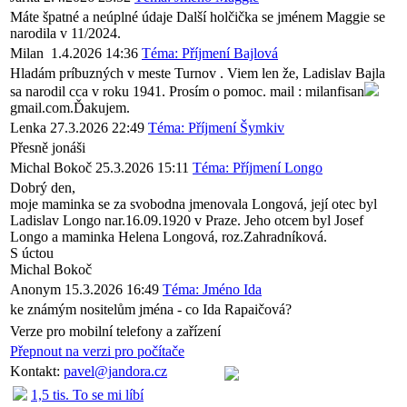
Máte špatné a neúplné údaje Další holčička se jménem Maggie se
narodila v 11/2024.
Milan
1.4.2026 14:36
Téma: Příjmení Bajlová
Hladám príbuzných v meste Turnov . Viem len že, Ladislav Bajla
sa narodil cca v roku 1941. Prosím o pomoc. mail : milanfisan
gmail.com.Ďakujem.
Lenka
27.3.2026 22:49
Téma: Příjmení Šymkiv
Přesně jonáši
Michal Bokoč
25.3.2026 15:11
Téma: Příjmení Longo
Dobrý den,
moje maminka se za svobodna jmenovala Longová, její otec byl
Ladislav Longo nar.16.09.1920 v Praze. Jeho otcem byl Josef
Longo a maminka Helena Longová, roz.Zahradníková.
S úctou
Michal Bokoč
Anonym
15.3.2026 16:49
Téma: Jméno Ida
ke známým nositelům jména - co Ida Rapaičová?
Verze pro mobilní telefony a zařízení
Přepnout na verzi pro počítače
Kontakt:
pavel@jandora.cz
1,5 tis. To se mi líbí