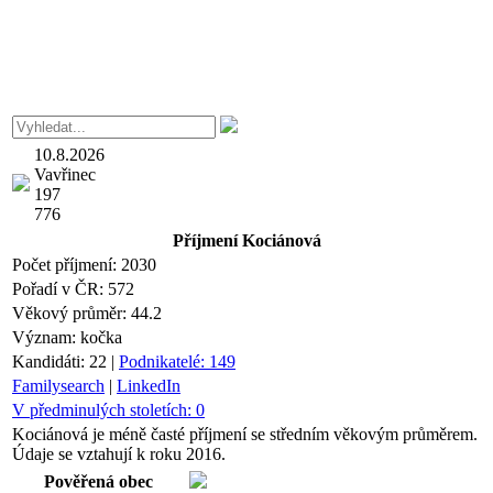
10.8.2026
Vavřinec
197
776
Příjmení
Kociánová
Počet příjmení:
2030
Pořadí v ČR:
572
Věkový průměr:
44.2
Význam:
kočka
Kandidáti:
22
|
Podnikatelé:
149
Familysearch
|
LinkedIn
V předminulých stoletích:
0
Kociánová je méně časté příjmení se středním věkovým průměrem.
Údaje se vztahují k roku 2016.
Pověřená obec