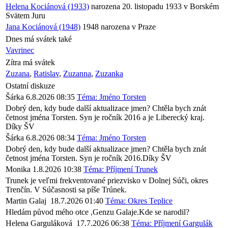
Helena Kociánová (1933)
narozena 20. listopadu 1933 v Borském
Svätem Juru
Jana Kociánová (1948)
1948 narozena v Praze
Dnes má svátek také
Vavrinec
Zítra má svátek
Zuzana
,
Ratislav
,
Zuzanna
,
Zuzanka
Ostatní diskuze
Šárka
6.8.2026 08:35
Téma: Jméno Torsten
Dobrý den, kdy bude další aktualizace jmen? Chtěla bych znát
četnost jména Torsten. Syn je ročník 2016 a je Liberecký kraj.
Díky ŠV
Šárka
6.8.2026 08:34
Téma: Jméno Torsten
Dobrý den, kdy bude další aktualizace jmen? Chtěla bych znát
četnost jména Torsten. Syn je ročník 2016.Díky ŠV
Monika
1.8.2026 10:38
Téma: Příjmení Trunek
Trunek je veľmi frekventované priezvisko v Dolnej Súči, okres
Trenčín. V Súčasnosti sa píše Trúnek.
Martin Galaj
18.7.2026 01:40
Téma: Okres Teplice
Hledám původ mého otce ,Genzu Galaje.Kde se narodil?
Helena Garguláková
17.7.2026 06:38
Téma: Příjmení Gargulák