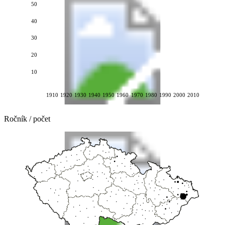
50
40
30
20
10
1910
1920
1930
1940
1950
1960
1970
1980
1990
2000
2010
Ročník / počet