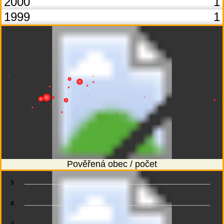
2000
1
1999
1
Pověřená obec / počet
5
4