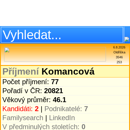
6.8.2026
Oldřiška
3546
253
Příjmení
Komancová
Počet příjmení:
77
Pořadí v ČR:
20821
Věkový průměr:
46.1
Kandidáti:
2
|
Podnikatelé:
7
Familysearch
|
LinkedIn
V předminulých stoletích:
0