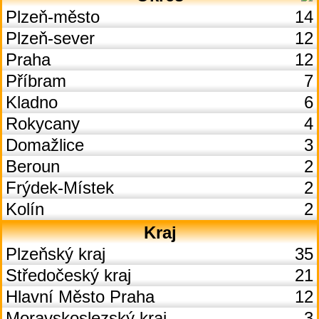
Plzeň-město
14
Plzeň-sever
12
Praha
12
Příbram
7
Kladno
6
Rokycany
4
Domažlice
3
Beroun
2
Frýdek-Místek
2
Kolín
2
Kraj
Plzeňský kraj
35
Středočeský kraj
21
Hlavní Město Praha
12
Moravskoslezský kraj
3