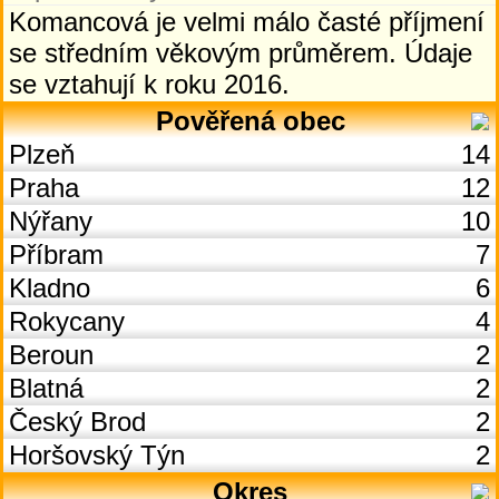
Komancová je velmi málo časté příjmení
se středním věkovým průměrem. Údaje
se vztahují k roku 2016.
Pověřená obec
Plzeň
14
Praha
12
Nýřany
10
Příbram
7
Kladno
6
Rokycany
4
Beroun
2
Blatná
2
Český Brod
2
Horšovský Týn
2
Okres