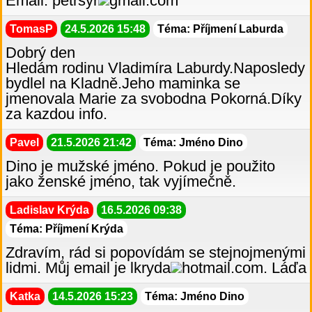
Email: petrsyr
gmail.com
TomasP
24.5.2026 15:48
Téma: Příjmení Laburda
Dobrý den
Hledám rodinu Vladimíra Laburdy.Naposledy
bydlel na Kladně.Jeho maminka se
jmenovala Marie za svobodna Pokorná.Díky
za kazdou info.
Pavel
21.5.2026 21:42
Téma: Jméno Dino
Dino je mužské jméno. Pokud je použito
jako ženské jméno, tak vyjímečně.
Ladislav Krýda
16.5.2026 09:38
Téma: Příjmení Krýda
Zdravím, rád si popovídám se stejnojmenými
lidmi. Můj email je lkryda
hotmail.com. Láďa
Katka
14.5.2026 15:23
Téma: Jméno Dino