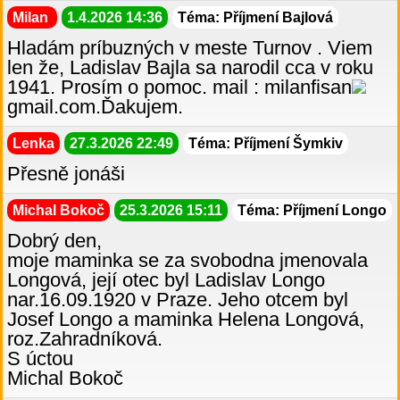
Milan
1.4.2026 14:36
Téma: Příjmení Bajlová
Hladám príbuzných v meste Turnov . Viem
len že, Ladislav Bajla sa narodil cca v roku
1941. Prosím o pomoc. mail : milanfisan
gmail.com.Ďakujem.
Lenka
27.3.2026 22:49
Téma: Příjmení Šymkiv
Přesně jonáši
Michal Bokoč
25.3.2026 15:11
Téma: Příjmení Longo
Dobrý den,
moje maminka se za svobodna jmenovala
Longová, její otec byl Ladislav Longo
nar.16.09.1920 v Praze. Jeho otcem byl
Josef Longo a maminka Helena Longová,
roz.Zahradníková.
S úctou
Michal Bokoč