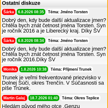
Ostatní diskuze
Šárka
6.8.2026 08:35
Téma: Jméno Torsten
Dobrý den, kdy bude další aktualizace jmen?
Chtěla bych znát četnost jména Torsten. Syn
je ročník 2016 a je Liberecký kraj. Díky ŠV
Šárka
6.8.2026 08:34
Téma: Jméno Torsten
Dobrý den, kdy bude další aktualizace jmen?
Chtěla bych znát četnost jména Torsten. Syn
je ročník 2016.Díky ŠV
Monika
1.8.2026 10:38
Téma: Příjmení Trunek
Trunek je veľmi frekventované priezvisko v
Dolnej Súči, okres Trenčín. V Súčasnosti sa
píše Trúnek.
Martin Galaj
18.7.2026 01:40
Téma: Okres Teplice
Hledám původ mého otce ,Genzu