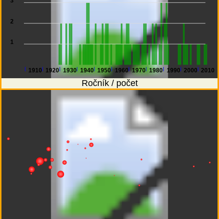
3
2
1
1910
1920
1930
1940
1950
1960
1970
1980
1990
2000
2010
Ročník / počet