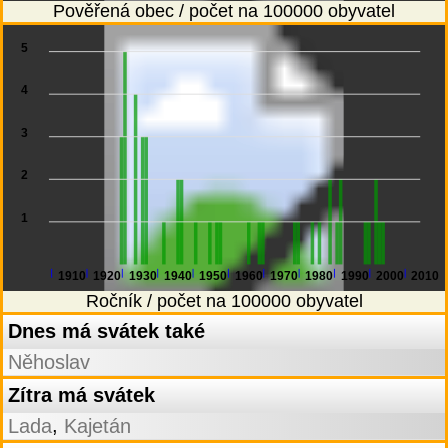
Pověřená obec / počet na 100000 obyvatel
5
4
3
2
1
1910
1920
1930
1940
1950
1960
1970
1980
1990
2000
2010
Ročník / počet na 100000 obyvatel
Dnes má svátek také
Něhoslav
Zítra má svátek
,
Lada
Kajetán