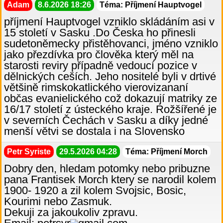
Adam
8.6.2026 18:26
Téma: Příjmení Hauptvogel
příjmení Hauptvogel vzniklo skládáním asi v
15 století v Sasku .Do Česka ho přinesli
sudetoněmecky přistěhovanci, jméno vzniklo
jako přezdívka pro člověka který měl na
starosti reviry případně vedoucí pozice v
dělnických ceších. Jeho nositelé byli v drtivé
většině rimskokatlického vierovizananí
občas evanielického což dokazují matriky ze
16/17 století z ústeckého kraje. Rožšířené je
v severních Čechách v Sasku a díky jedné
menší větvi se dostala i na Slovensko
Petr Syriste
29.5.2026 04:28
Téma: Příjmení Morch
Dobry den, hledam potomky nebo pribuzne
pana Frantisek Morch ktery se narodil kolem
1900- 1920 a zil kolem Svojsic, Bosic,
Kourimi nebo Zasmuk.
Dekuji za jakoukoliv zpravu.