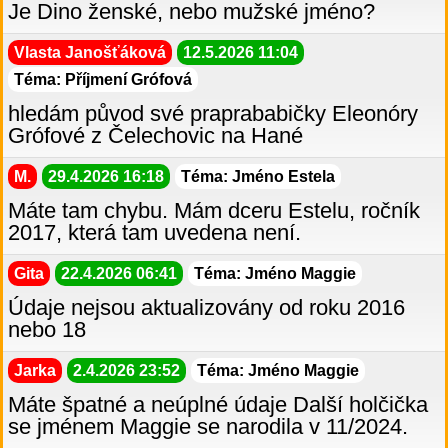
Je Dino ženské, nebo mužské jméno?
Vlasta Janošťáková
12.5.2026 11:04
Téma: Příjmení Grófová
hledám původ své praprababičky Eleonóry
Grófové z Čelechovic na Hané
M.
29.4.2026 16:18
Téma: Jméno Estela
Máte tam chybu. Mám dceru Estelu, ročník
2017, která tam uvedena není.
Gita
22.4.2026 06:41
Téma: Jméno Maggie
Údaje nejsou aktualizovány od roku 2016
nebo 18
Jarka
2.4.2026 23:52
Téma: Jméno Maggie
Máte špatné a neúplné údaje Další holčička
se jménem Maggie se narodila v 11/2024.