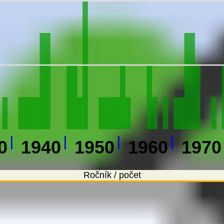
0
1940
1950
1960
1970
Ročník / počet