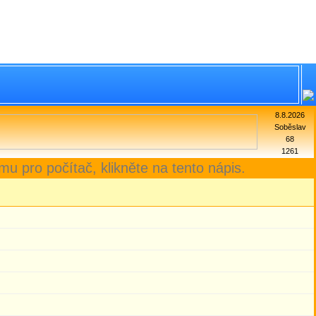
8.8.2026
Soběslav
68
1261
mu pro počítač, klikněte na tento nápis.