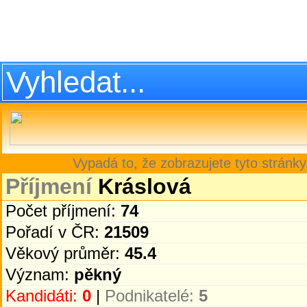
Vypadá to, že zobrazujete tyto stránky
Příjmení
Kráslová
Počet příjmení:
74
Pořadí v ČR:
21509
Věkový průměr:
45.4
Význam:
pěkný
Kandidáti:
0
|
Podnikatelé:
5