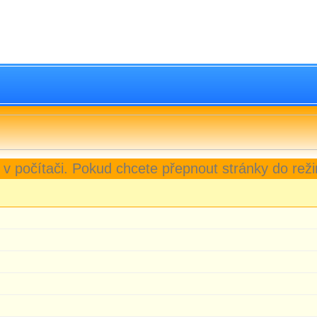
 v počítači. Pokud chcete přepnout stránky do reži