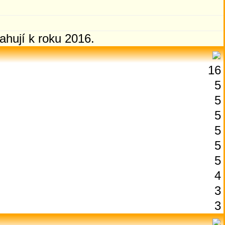
ahují k roku 2016.
16
5
5
5
5
5
5
4
3
3