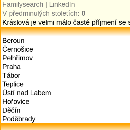
Familysearch
|
LinkedIn
V předminulých stoletích:
0
Kráslová je velmi málo časté příjmení se
Beroun
Černošice
Pelhřimov
Praha
Tábor
Teplice
Ústí nad Labem
Hořovice
Děčín
Poděbrady