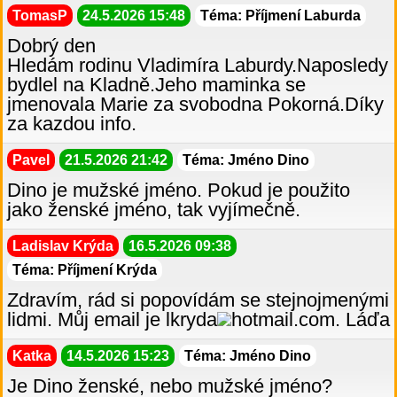
TomasP
24.5.2026 15:48
Téma: Příjmení Laburda
Dobrý den
Hledám rodinu Vladimíra Laburdy.Naposledy
bydlel na Kladně.Jeho maminka se
jmenovala Marie za svobodna Pokorná.Díky
za kazdou info.
Pavel
21.5.2026 21:42
Téma: Jméno Dino
Dino je mužské jméno. Pokud je použito
jako ženské jméno, tak vyjímečně.
Ladislav Krýda
16.5.2026 09:38
Téma: Příjmení Krýda
Zdravím, rád si popovídám se stejnojmenými
lidmi. Můj email je lkryda
hotmail.com. Láďa
Katka
14.5.2026 15:23
Téma: Jméno Dino
Je Dino ženské, nebo mužské jméno?