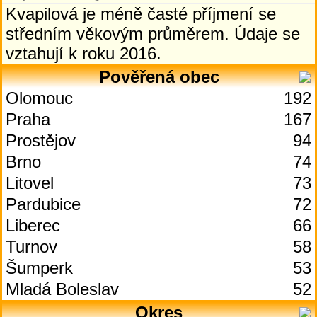
Kvapilová je méně časté příjmení se
středním věkovým průměrem. Údaje se
vztahují k roku 2016.
Pověřená obec
Olomouc
192
Praha
167
Prostějov
94
Brno
74
Litovel
73
Pardubice
72
Liberec
66
Turnov
58
Šumperk
53
Mladá Boleslav
52
Okres