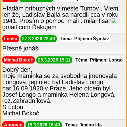
Hladám príbuzných v meste Turnov . Viem
len že, Ladislav Bajla sa narodil cca v roku
1941. Prosím o pomoc. mail : milanfisan
gmail.com.Ďakujem.
Lenka
27.3.2026 22:49
Téma: Příjmení Šymkiv
Přesně jonáši
Michal Bokoč
25.3.2026 15:11
Téma: Příjmení Longo
Dobrý den,
moje maminka se za svobodna jmenovala
Longová, její otec byl Ladislav Longo
nar.16.09.1920 v Praze. Jeho otcem byl
Josef Longo a maminka Helena Longová,
roz.Zahradníková.
S úctou
Michal Bokoč
Anonym
15.3.2026 16:49
Téma: Jméno Ida