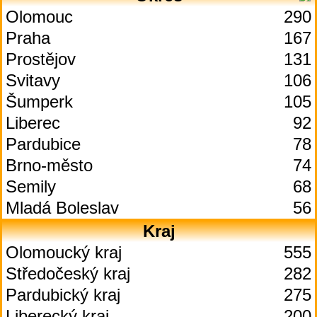
Olomouc
290
Praha
167
Prostějov
131
Svitavy
106
Šumperk
105
Liberec
92
Pardubice
78
Brno-město
74
Semily
68
Mladá Boleslav
56
Kraj
Olomoucký kraj
555
Středočeský kraj
282
Pardubický kraj
275
Liberecký kraj
200