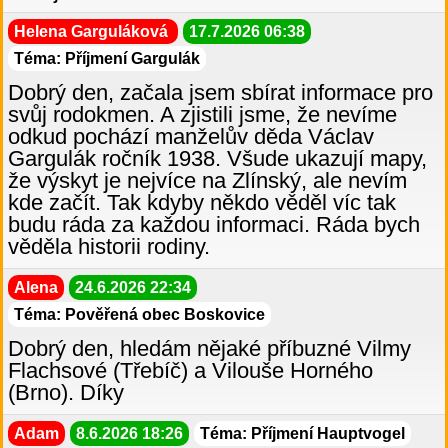
Helena Garguláková
17.7.2026 06:38
Téma: Příjmení Gargulák
Dobrý den, začala jsem sbírat informace pro
svůj rodokmen. A zjistili jsme, že nevíme
odkud pochází manželův děda Václav
Gargulák ročník 1938. Všude ukazují mapy,
že výskyt je nejvíce na Zlínský, ale nevím
kde začít. Tak kdyby někdo věděl víc tak
budu ráda za každou informaci. Ráda bych
věděla historii rodiny.
Alena
24.6.2026 22:34
Téma: Pověřená obec Boskovice
Dobrý den, hledám nějaké příbuzné Vilmy
Flachsové (Třebíč) a Vilouše Horného
(Brno). Díky
Adam
8.6.2026 18:26
Téma: Příjmení Hauptvogel