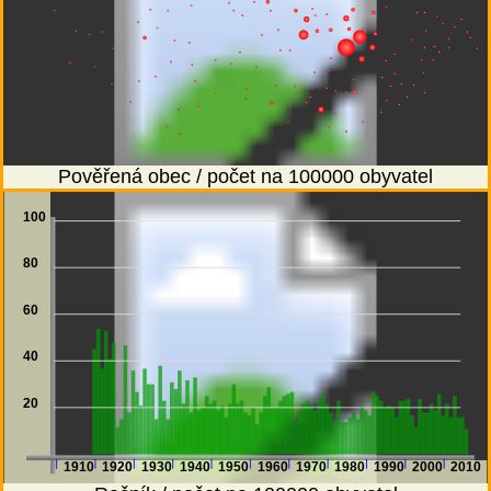
Pověřená obec / počet na 100000 obyvatel
100
80
60
40
20
1910
1920
1930
1940
1950
1960
1970
1980
1990
2000
2010