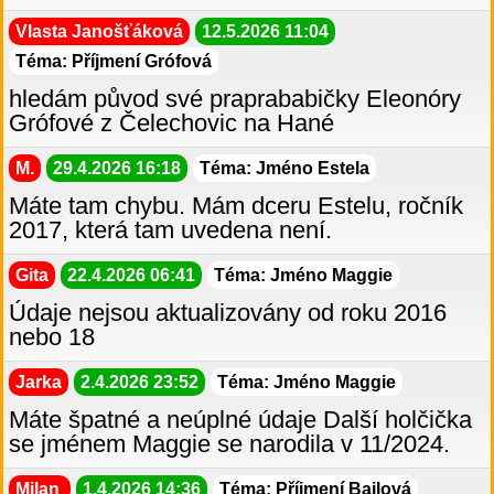
Vlasta Janošťáková
12.5.2026 11:04
Téma: Příjmení Grófová
hledám původ své praprababičky Eleonóry
Grófové z Čelechovic na Hané
M.
29.4.2026 16:18
Téma: Jméno Estela
Máte tam chybu. Mám dceru Estelu, ročník
2017, která tam uvedena není.
Gita
22.4.2026 06:41
Téma: Jméno Maggie
Údaje nejsou aktualizovány od roku 2016
nebo 18
Jarka
2.4.2026 23:52
Téma: Jméno Maggie
Máte špatné a neúplné údaje Další holčička
se jménem Maggie se narodila v 11/2024.
Milan
1.4.2026 14:36
Téma: Příjmení Bajlová