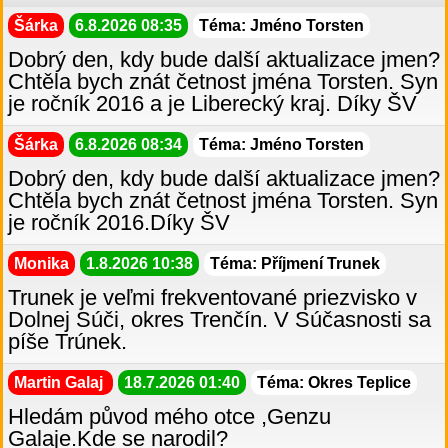
Šárka
6.8.2026 08:35
Téma: Jméno Torsten
Dobrý den, kdy bude další aktualizace jmen?
Chtěla bych znát četnost jména Torsten. Syn
je ročník 2016 a je Liberecký kraj. Díky ŠV
Šárka
6.8.2026 08:34
Téma: Jméno Torsten
Dobrý den, kdy bude další aktualizace jmen?
Chtěla bych znát četnost jména Torsten. Syn
je ročník 2016.Díky ŠV
Monika
1.8.2026 10:38
Téma: Příjmení Trunek
Trunek je veľmi frekventované priezvisko v
Dolnej Súči, okres Trenčín. V Súčasnosti sa
píše Trúnek.
Martin Galaj
18.7.2026 01:40
Téma: Okres Teplice
Hledám původ mého otce ,Genzu
Galaje.Kde se narodil?