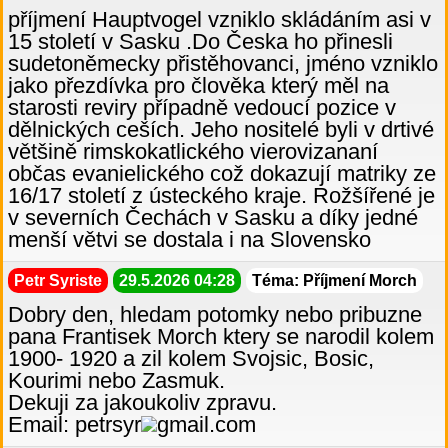
příjmení Hauptvogel vzniklo skládáním asi v
15 století v Sasku .Do Česka ho přinesli
sudetoněmecky přistěhovanci, jméno vzniklo
jako přezdívka pro člověka který měl na
starosti reviry případně vedoucí pozice v
dělnických ceších. Jeho nositelé byli v drtivé
většině rimskokatlického vierovizananí
občas evanielického což dokazují matriky ze
16/17 století z ústeckého kraje. Rožšířené je
v severních Čechách v Sasku a díky jedné
menší větvi se dostala i na Slovensko
Petr Syriste
29.5.2026 04:28
Téma: Příjmení Morch
Dobry den, hledam potomky nebo pribuzne
pana Frantisek Morch ktery se narodil kolem
1900- 1920 a zil kolem Svojsic, Bosic,
Kourimi nebo Zasmuk.
Dekuji za jakoukoliv zpravu.
Email: petrsyr
gmail.com