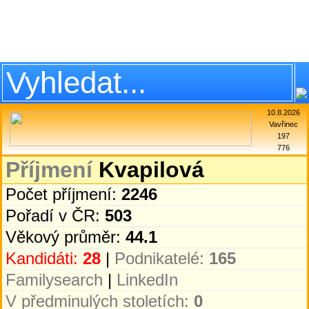
10.8.2026
Vavřinec
197
776
Příjmení
Kvapilová
Počet příjmení:
2246
Pořadí v ČR:
503
Věkový průměr:
44.1
Kandidáti:
28
|
Podnikatelé:
165
Familysearch
|
LinkedIn
V předminulých stoletích:
0