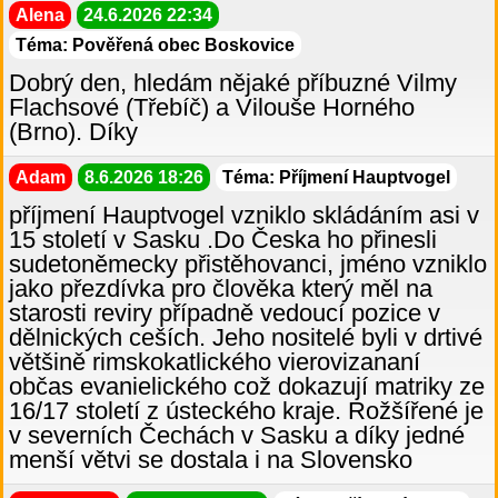
Alena
24.6.2026 22:34
Téma: Pověřená obec Boskovice
Dobrý den, hledám nějaké příbuzné Vilmy
Flachsové (Třebíč) a Vilouše Horného
(Brno). Díky
Adam
8.6.2026 18:26
Téma: Příjmení Hauptvogel
příjmení Hauptvogel vzniklo skládáním asi v
15 století v Sasku .Do Česka ho přinesli
sudetoněmecky přistěhovanci, jméno vzniklo
jako přezdívka pro člověka který měl na
starosti reviry případně vedoucí pozice v
dělnických ceších. Jeho nositelé byli v drtivé
většině rimskokatlického vierovizananí
občas evanielického což dokazují matriky ze
16/17 století z ústeckého kraje. Rožšířené je
v severních Čechách v Sasku a díky jedné
menší větvi se dostala i na Slovensko