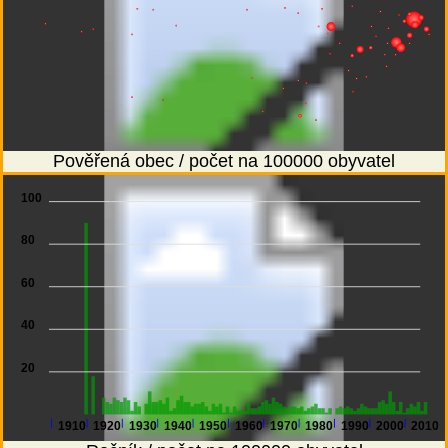
Pověřená obec / počet na 100000 obyvatel
100
80
60
40
20
1910
1920
1930
1940
1950
1960
1970
1980
1990
2000
2010