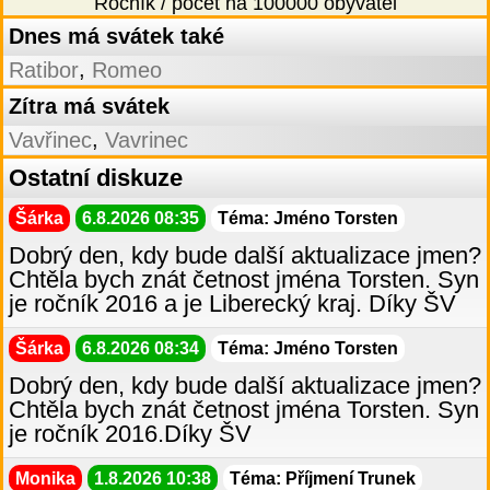
Ročník / počet na 100000 obyvatel
Dnes má svátek také
,
Ratibor
Romeo
Zítra má svátek
,
Vavřinec
Vavrinec
Ostatní diskuze
Šárka
6.8.2026 08:35
Téma: Jméno Torsten
Dobrý den, kdy bude další aktualizace jmen?
Chtěla bych znát četnost jména Torsten. Syn
je ročník 2016 a je Liberecký kraj. Díky ŠV
Šárka
6.8.2026 08:34
Téma: Jméno Torsten
Dobrý den, kdy bude další aktualizace jmen?
Chtěla bych znát četnost jména Torsten. Syn
je ročník 2016.Díky ŠV
Monika
1.8.2026 10:38
Téma: Příjmení Trunek