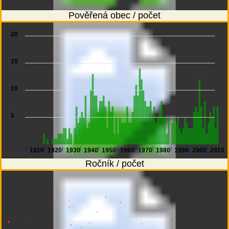
Pověřená obec / počet
20
15
10
5
1910
1920
1930
1940
1950
1960
1970
1980
1990
2000
2010
Ročník / počet