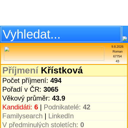
9.8.2026
Roman
67754
43
Příjmení
Křístková
Počet příjmení:
494
Pořadí v ČR:
3065
Věkový průměr:
43.9
Kandidáti:
6
|
Podnikatelé:
42
Familysearch
|
LinkedIn
V předminulých stoletích:
0