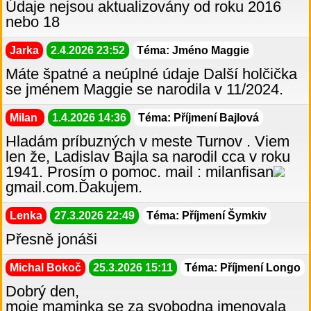
Údaje nejsou aktualizovány od roku 2016
nebo 18
Jarka
2.4.2026 23:52
Téma: Jméno Maggie
Máte špatné a neúplné údaje Další holčička
se jménem Maggie se narodila v 11/2024.
Milan
1.4.2026 14:36
Téma: Příjmení Bajlová
Hladám príbuzných v meste Turnov . Viem
len že, Ladislav Bajla sa narodil cca v roku
1941. Prosím o pomoc. mail : milanfisan
gmail.com.Ďakujem.
Lenka
27.3.2026 22:49
Téma: Příjmení Šymkiv
Přesně jonáši
Michal Bokoč
25.3.2026 15:11
Téma: Příjmení Longo
Dobrý den,
moje maminka se za svobodna jmenovala