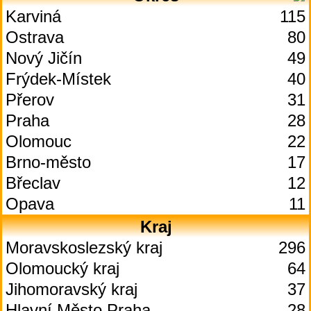
Karviná
115
Ostrava
80
Nový Jičín
49
Frýdek-Místek
40
Přerov
31
Praha
28
Olomouc
22
Brno-město
17
Břeclav
12
Opava
11
Kraj
Moravskoslezský kraj
296
Olomoucký kraj
64
Jihomoravský kraj
37
Hlavní Město Praha
28