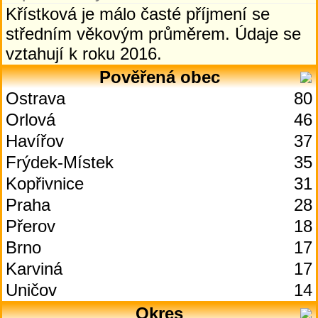
Křístková je málo časté příjmení se
středním věkovým průměrem. Údaje se
vztahují k roku 2016.
Pověřená obec
Ostrava
80
Orlová
46
Havířov
37
Frýdek-Místek
35
Kopřivnice
31
Praha
28
Přerov
18
Brno
17
Karviná
17
Uničov
14
Okres