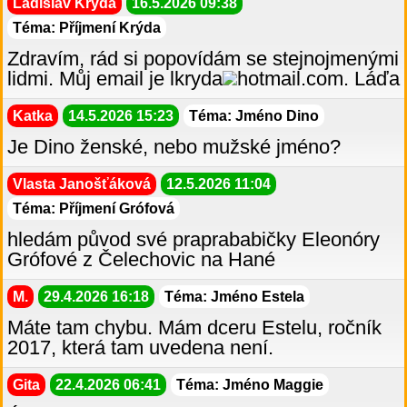
Ladislav Krýda
16.5.2026 09:38
Téma: Příjmení Krýda
Zdravím, rád si popovídám se stejnojmenými
lidmi. Můj email je lkryda
hotmail.com. Láďa
Katka
14.5.2026 15:23
Téma: Jméno Dino
Je Dino ženské, nebo mužské jméno?
Vlasta Janošťáková
12.5.2026 11:04
Téma: Příjmení Grófová
hledám původ své praprababičky Eleonóry
Grófové z Čelechovic na Hané
M.
29.4.2026 16:18
Téma: Jméno Estela
Máte tam chybu. Mám dceru Estelu, ročník
2017, která tam uvedena není.
Gita
22.4.2026 06:41
Téma: Jméno Maggie