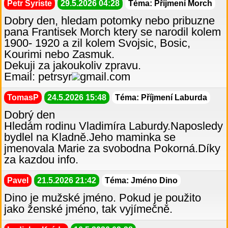
Petr Syriste
29.5.2026 04:28
Téma: Příjmení Morch
Dobry den, hledam potomky nebo pribuzne
pana Frantisek Morch ktery se narodil kolem
1900- 1920 a zil kolem Svojsic, Bosic,
Kourimi nebo Zasmuk.
Dekuji za jakoukoliv zpravu.
Email: petrsyr
gmail.com
TomasP
24.5.2026 15:48
Téma: Příjmení Laburda
Dobrý den
Hledám rodinu Vladimíra Laburdy.Naposledy
bydlel na Kladně.Jeho maminka se
jmenovala Marie za svobodna Pokorná.Díky
za kazdou info.
Pavel
21.5.2026 21:42
Téma: Jméno Dino
Dino je mužské jméno. Pokud je použito
jako ženské jméno, tak vyjímečně.