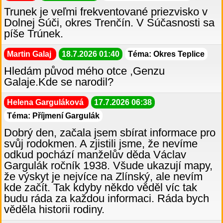
Trunek je veľmi frekventované priezvisko v
Dolnej Súči, okres Trenčín. V Súčasnosti sa
píše Trúnek.
Martin Galaj
18.7.2026 01:40
Téma: Okres Teplice
Hledám původ mého otce ,Genzu
Galaje.Kde se narodil?
Helena Garguláková
17.7.2026 06:38
Téma: Příjmení Gargulák
Dobrý den, začala jsem sbírat informace pro
svůj rodokmen. A zjistili jsme, že nevíme
odkud pochází manželův děda Václav
Gargulák ročník 1938. Všude ukazují mapy,
že výskyt je nejvíce na Zlínský, ale nevím
kde začít. Tak kdyby někdo věděl víc tak
budu ráda za každou informaci. Ráda bych
věděla historii rodiny.