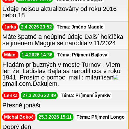
Údaje nejsou aktualizovány od roku 2016
nebo 18
Jarka
2.4.2026 23:52
Téma: Jméno Maggie
Máte špatné a neúplné údaje Další holčička
se jménem Maggie se narodila v 11/2024.
Milan
1.4.2026 14:36
Téma: Příjmení Bajlová
Hladám príbuzných v meste Turnov . Viem
len že, Ladislav Bajla sa narodil cca v roku
1941. Prosím o pomoc. mail : milanfisan
gmail.com.Ďakujem.
Lenka
27.3.2026 22:49
Téma: Příjmení Šymkiv
Přesně jonáši
Michal Bokoč
25.3.2026 15:11
Téma: Příjmení Longo
Dobrý den,