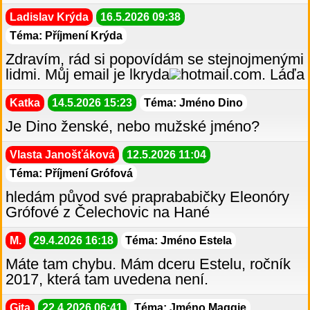
Ladislav Krýda
16.5.2026 09:38
Téma: Příjmení Krýda
Zdravím, rád si popovídám se stejnojmenými
lidmi. Můj email je lkryda
hotmail.com. Láďa
Katka
14.5.2026 15:23
Téma: Jméno Dino
Je Dino ženské, nebo mužské jméno?
Vlasta Janošťáková
12.5.2026 11:04
Téma: Příjmení Grófová
hledám původ své praprababičky Eleonóry
Grófové z Čelechovic na Hané
M.
29.4.2026 16:18
Téma: Jméno Estela
Máte tam chybu. Mám dceru Estelu, ročník
2017, která tam uvedena není.
Gita
22.4.2026 06:41
Téma: Jméno Maggie