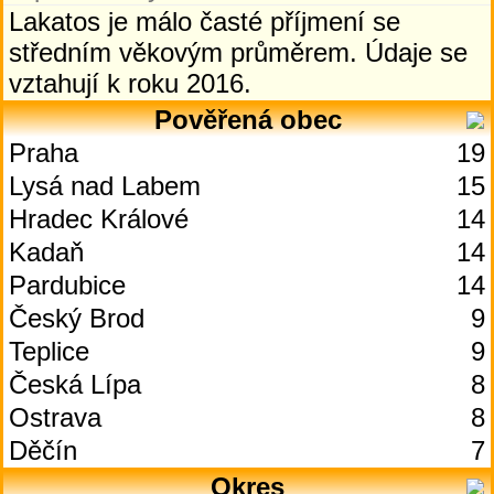
Lakatos je málo časté příjmení se
středním věkovým průměrem. Údaje se
vztahují k roku 2016.
Pověřená obec
Praha
19
Lysá nad Labem
15
Hradec Králové
14
Kadaň
14
Pardubice
14
Český Brod
9
Teplice
9
Česká Lípa
8
Ostrava
8
Děčín
7
Okres