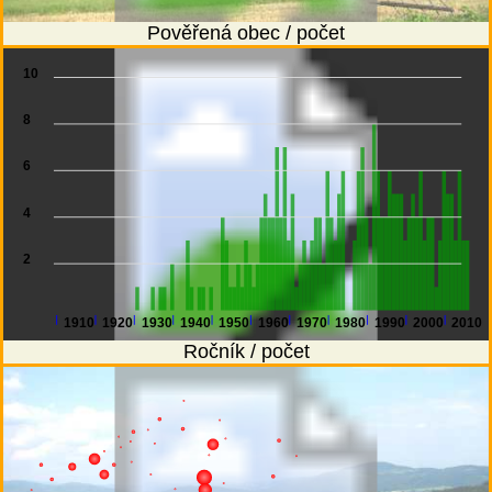
Pověřená obec / počet
10
8
6
4
2
1910
1920
1930
1940
1950
1960
1970
1980
1990
2000
2010
Ročník / počet