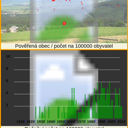
Pověřená obec / počet na 100000 obyvatel
10
8
6
4
2
1910
1920
1930
1940
1950
1960
1970
1980
1990
2000
2010