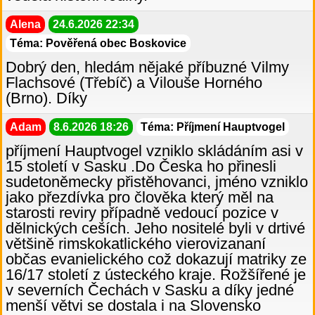
Alena
24.6.2026 22:34
Téma: Pověřená obec Boskovice
Dobrý den, hledám nějaké příbuzné Vilmy
Flachsové (Třebíč) a Vilouše Horného
(Brno). Díky
Adam
8.6.2026 18:26
Téma: Příjmení Hauptvogel
příjmení Hauptvogel vzniklo skládáním asi v
15 století v Sasku .Do Česka ho přinesli
sudetoněmecky přistěhovanci, jméno vzniklo
jako přezdívka pro člověka který měl na
starosti reviry případně vedoucí pozice v
dělnických ceších. Jeho nositelé byli v drtivé
většině rimskokatlického vierovizananí
občas evanielického což dokazují matriky ze
16/17 století z ústeckého kraje. Rožšířené je
v severních Čechách v Sasku a díky jedné
menší větvi se dostala i na Slovensko