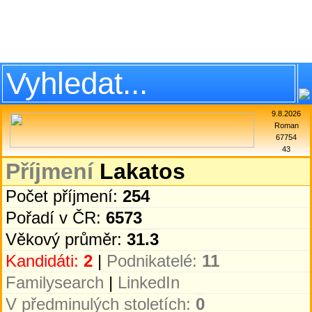
9.8.2026
Roman
67754
43
Příjmení
Lakatos
Počet příjmení:
254
Pořadí v ČR:
6573
Věkový průměr:
31.3
Kandidáti:
2
|
Podnikatelé:
11
Familysearch
|
LinkedIn
V předminulých stoletích:
0