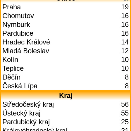
Praha
19
Chomutov
16
Nymburk
16
Pardubice
16
Hradec Králové
14
Mladá Boleslav
12
Kolín
10
Teplice
10
Děčín
8
Česká Lípa
8
Kraj
Středočeský kraj
56
Ústecký kraj
55
Pardubický kraj
25
Královéhradecký kraj
21