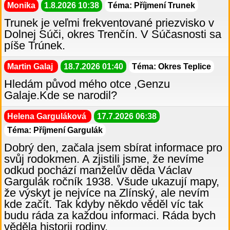
Monika
1.8.2026 10:38
Téma: Příjmení Trunek
Trunek je veľmi frekventované priezvisko v
Dolnej Súči, okres Trenčín. V Súčasnosti sa
píše Trúnek.
Martin Galaj
18.7.2026 01:40
Téma: Okres Teplice
Hledám původ mého otce ,Genzu
Galaje.Kde se narodil?
Helena Garguláková
17.7.2026 06:38
Téma: Příjmení Gargulák
Dobrý den, začala jsem sbírat informace pro
svůj rodokmen. A zjistili jsme, že nevíme
odkud pochází manželův děda Václav
Gargulák ročník 1938. Všude ukazují mapy,
že výskyt je nejvíce na Zlínský, ale nevím
kde začít. Tak kdyby někdo věděl víc tak
budu ráda za každou informaci. Ráda bych
věděla historii rodiny.