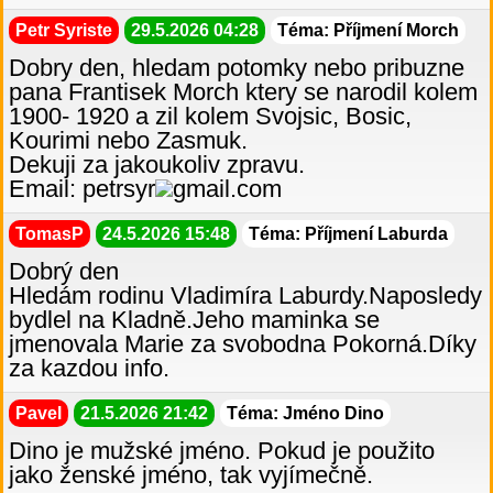
Petr Syriste
29.5.2026 04:28
Téma: Příjmení Morch
Dobry den, hledam potomky nebo pribuzne
pana Frantisek Morch ktery se narodil kolem
1900- 1920 a zil kolem Svojsic, Bosic,
Kourimi nebo Zasmuk.
Dekuji za jakoukoliv zpravu.
Email: petrsyr
gmail.com
TomasP
24.5.2026 15:48
Téma: Příjmení Laburda
Dobrý den
Hledám rodinu Vladimíra Laburdy.Naposledy
bydlel na Kladně.Jeho maminka se
jmenovala Marie za svobodna Pokorná.Díky
za kazdou info.
Pavel
21.5.2026 21:42
Téma: Jméno Dino
Dino je mužské jméno. Pokud je použito
jako ženské jméno, tak vyjímečně.