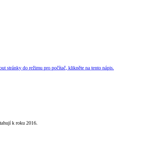
ut stránky do režimu pro počítač, klikněte na tento nápis.
ahují k roku 2016.