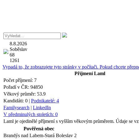
8.8.2026
Soběslav
68
1261
Vypadá to, že zobrazujete tyto stránky v počítači. Pokud chcete přepno
Příjmení
Laml
Počet příjmení:
7
Pořadí v ČR:
94850
Věkový průměr:
53.9
Kandidáti:
0
|
Podnikatelé:
4
Familysearch
|
LinkedIn
V předminulých stoletích:
0
Laml je ojedinělé příjmení s vyšším věkovým průměrem. Údaje se vzt
Pověřená obec
Brandýs nad Labem-Stará Boleslav
2