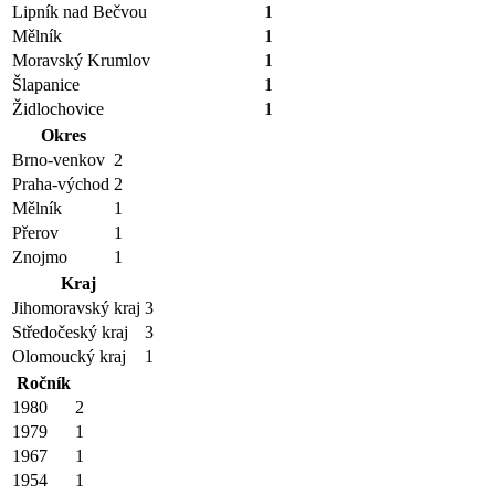
Lipník nad Bečvou
1
Mělník
1
Moravský Krumlov
1
Šlapanice
1
Židlochovice
1
Okres
Brno-venkov
2
Praha-východ
2
Mělník
1
Přerov
1
Znojmo
1
Kraj
Jihomoravský kraj
3
Středočeský kraj
3
Olomoucký kraj
1
Ročník
1980
2
1979
1
1967
1
1954
1