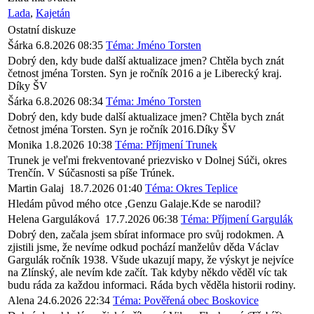
Lada
,
Kajetán
Ostatní diskuze
Šárka
6.8.2026 08:35
Téma: Jméno Torsten
Dobrý den, kdy bude další aktualizace jmen? Chtěla bych znát
četnost jména Torsten. Syn je ročník 2016 a je Liberecký kraj.
Díky ŠV
Šárka
6.8.2026 08:34
Téma: Jméno Torsten
Dobrý den, kdy bude další aktualizace jmen? Chtěla bych znát
četnost jména Torsten. Syn je ročník 2016.Díky ŠV
Monika
1.8.2026 10:38
Téma: Příjmení Trunek
Trunek je veľmi frekventované priezvisko v Dolnej Súči, okres
Trenčín. V Súčasnosti sa píše Trúnek.
Martin Galaj
18.7.2026 01:40
Téma: Okres Teplice
Hledám původ mého otce ,Genzu Galaje.Kde se narodil?
Helena Garguláková
17.7.2026 06:38
Téma: Příjmení Gargulák
Dobrý den, začala jsem sbírat informace pro svůj rodokmen. A
zjistili jsme, že nevíme odkud pochází manželův děda Václav
Gargulák ročník 1938. Všude ukazují mapy, že výskyt je nejvíce
na Zlínský, ale nevím kde začít. Tak kdyby někdo věděl víc tak
budu ráda za každou informaci. Ráda bych věděla historii rodiny.
Alena
24.6.2026 22:34
Téma: Pověřená obec Boskovice