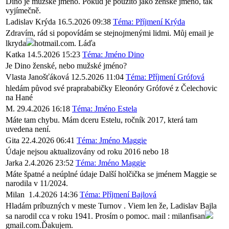
Dino je mužské jméno. Pokud je použito jako ženské jméno, tak
vyjímečně.
Ladislav Krýda
16.5.2026 09:38
Téma: Příjmení Krýda
Zdravím, rád si popovídám se stejnojmenými lidmi. Můj email je
lkryda
hotmail.com. Láďa
Katka
14.5.2026 15:23
Téma: Jméno Dino
Je Dino ženské, nebo mužské jméno?
Vlasta Janošťáková
12.5.2026 11:04
Téma: Příjmení Grófová
hledám původ své praprababičky Eleonóry Grófové z Čelechovic
na Hané
M.
29.4.2026 16:18
Téma: Jméno Estela
Máte tam chybu. Mám dceru Estelu, ročník 2017, která tam
uvedena není.
Gita
22.4.2026 06:41
Téma: Jméno Maggie
Údaje nejsou aktualizovány od roku 2016 nebo 18
Jarka
2.4.2026 23:52
Téma: Jméno Maggie
Máte špatné a neúplné údaje Další holčička se jménem Maggie se
narodila v 11/2024.
Milan
1.4.2026 14:36
Téma: Příjmení Bajlová
Hladám príbuzných v meste Turnov . Viem len že, Ladislav Bajla
sa narodil cca v roku 1941. Prosím o pomoc. mail : milanfisan
gmail.com.Ďakujem.