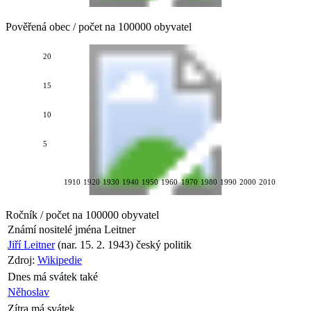
Pověřená obec / počet na 100000 obyvatel
20
15
10
5
1910
1920
1930
1940
1950
1960
1970
1980
1990
2000
2010
Ročník / počet na 100000 obyvatel
Známí nositelé jména
Leitner
Jiří Leitner
(nar. 15. 2. 1943) český politik
Zdroj:
Wikipedie
Dnes má svátek také
Něhoslav
Zítra má svátek