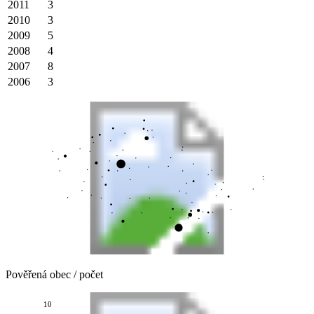
2011
3
2010
3
2009
5
2008
4
2007
8
2006
3
Pověřená obec / počet
10