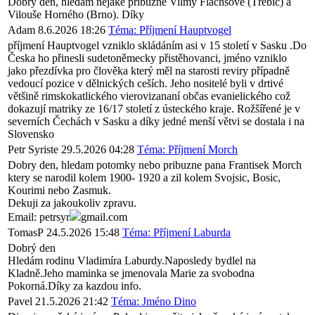
Dobrý den, hledám nějaké příbuzné Vilmy Flachsové (Třebíč) a
Vilouše Horného (Brno). Díky
Adam
8.6.2026 18:26
Téma: Příjmení Hauptvogel
příjmení Hauptvogel vzniklo skládáním asi v 15 století v Sasku .Do
Česka ho přinesli sudetoněmecky přistěhovanci, jméno vzniklo
jako přezdívka pro člověka který měl na starosti reviry případně
vedoucí pozice v dělnických ceších. Jeho nositelé byli v drtivé
většině rimskokatlického vierovizananí občas evanielického což
dokazují matriky ze 16/17 století z ústeckého kraje. Rožšířené je v
severních Čechách v Sasku a díky jedné menší větvi se dostala i na
Slovensko
Petr Syriste
29.5.2026 04:28
Téma: Příjmení Morch
Dobry den, hledam potomky nebo pribuzne pana Frantisek Morch
ktery se narodil kolem 1900- 1920 a zil kolem Svojsic, Bosic,
Kourimi nebo Zasmuk.
Dekuji za jakoukoliv zpravu.
Email: petrsyr
gmail.com
TomasP
24.5.2026 15:48
Téma: Příjmení Laburda
Dobrý den
Hledám rodinu Vladimíra Laburdy.Naposledy bydlel na
Kladně.Jeho maminka se jmenovala Marie za svobodna
Pokorná.Díky za kazdou info.
Pavel
21.5.2026 21:42
Téma: Jméno Dino