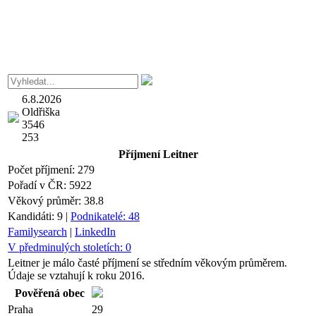
6.8.2026
Oldřiška
3546
253
Příjmení
Leitner
Počet příjmení:
279
Pořadí v ČR:
5922
Věkový průměr:
38.8
Kandidáti:
9
|
Podnikatelé:
48
Familysearch
|
LinkedIn
V předminulých stoletích:
0
Leitner je málo časté příjmení se středním věkovým průměrem.
Údaje se vztahují k roku 2016.
Pověřená obec
Praha
29