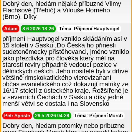
Dobrý den, hledám nějaké příbuzné Vilmy
Flachsové (Třebíč) a Vilouše Horného
(Brno). Díky
Adam
8.6.2026 18:26
Téma: Příjmení Hauptvogel
příjmení Hauptvogel vzniklo skládáním asi v
15 století v Sasku .Do Česka ho přinesli
sudetoněmecky přistěhovanci, jméno vzniklo
jako přezdívka pro člověka který měl na
starosti reviry případně vedoucí pozice v
dělnických ceších. Jeho nositelé byli v drtivé
většině rimskokatlického vierovizananí
občas evanielického což dokazují matriky ze
16/17 století z ústeckého kraje. Rožšířené je
v severních Čechách v Sasku a díky jedné
menší větvi se dostala i na Slovensko
Petr Syriste
29.5.2026 04:28
Téma: Příjmení Morch
Dobry den, hledam potomky nebo pribuzne