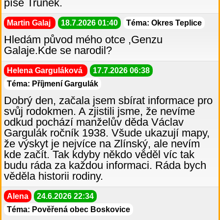
píše Trúnek.
Martin Galaj
18.7.2026 01:40
Téma: Okres Teplice
Hledám původ mého otce ,Genzu
Galaje.Kde se narodil?
Helena Garguláková
17.7.2026 06:38
Téma: Příjmení Gargulák
Dobrý den, začala jsem sbírat informace pro
svůj rodokmen. A zjistili jsme, že nevíme
odkud pochází manželův děda Václav
Gargulák ročník 1938. Všude ukazují mapy,
že výskyt je nejvíce na Zlínský, ale nevím
kde začít. Tak kdyby někdo věděl víc tak
budu ráda za každou informaci. Ráda bych
věděla historii rodiny.
Alena
24.6.2026 22:34
Téma: Pověřená obec Boskovice