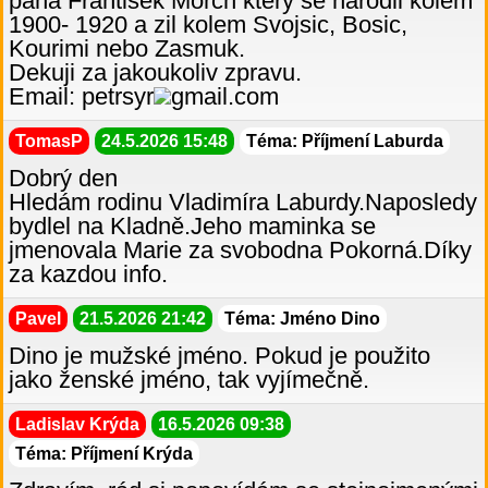
pana Frantisek Morch ktery se narodil kolem
1900- 1920 a zil kolem Svojsic, Bosic,
Kourimi nebo Zasmuk.
Dekuji za jakoukoliv zpravu.
Email: petrsyr
gmail.com
TomasP
24.5.2026 15:48
Téma: Příjmení Laburda
Dobrý den
Hledám rodinu Vladimíra Laburdy.Naposledy
bydlel na Kladně.Jeho maminka se
jmenovala Marie za svobodna Pokorná.Díky
za kazdou info.
Pavel
21.5.2026 21:42
Téma: Jméno Dino
Dino je mužské jméno. Pokud je použito
jako ženské jméno, tak vyjímečně.
Ladislav Krýda
16.5.2026 09:38
Téma: Příjmení Krýda