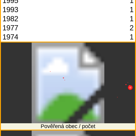
1995
1
1993
1
1982
1
1977
2
1974
1
Pověřená obec / počet