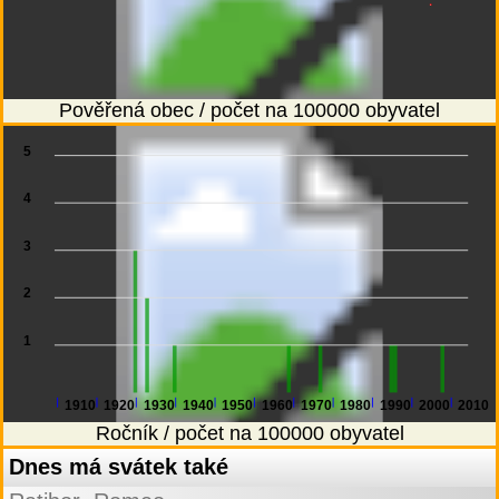
Pověřená obec / počet na 100000 obyvatel
5
4
3
2
1
1910
1920
1930
1940
1950
1960
1970
1980
1990
2000
2010
Ročník / počet na 100000 obyvatel
Dnes má svátek také