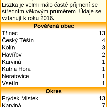
Liszka je velmi málo časté příjmení se
středním věkovým průměrem. Údaje se
vztahují k roku 2016.
Pověřená obec
Třinec
13
Český Těšín
4
Kolín
3
Havířov
2
Karviná
1
Kutná Hora
1
Neratovice
1
Vsetín
1
Okres
Frýdek-Místek
13
Karviná
7