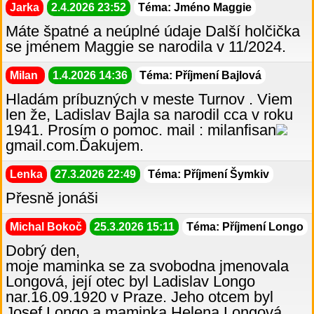
Jarka
2.4.2026 23:52
Téma: Jméno Maggie
Máte špatné a neúplné údaje Další holčička
se jménem Maggie se narodila v 11/2024.
Milan
1.4.2026 14:36
Téma: Příjmení Bajlová
Hladám príbuzných v meste Turnov . Viem
len že, Ladislav Bajla sa narodil cca v roku
1941. Prosím o pomoc. mail : milanfisan
gmail.com.Ďakujem.
Lenka
27.3.2026 22:49
Téma: Příjmení Šymkiv
Přesně jonáši
Michal Bokoč
25.3.2026 15:11
Téma: Příjmení Longo
Dobrý den,
moje maminka se za svobodna jmenovala
Longová, její otec byl Ladislav Longo
nar.16.09.1920 v Praze. Jeho otcem byl
Josef Longo a maminka Helena Longová,