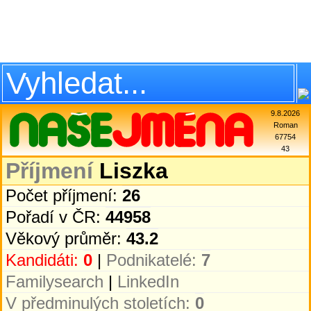
9.8.2026
Roman
67754
43
Příjmení
Liszka
Počet příjmení:
26
Pořadí v ČR:
44958
Věkový průměr:
43.2
Kandidáti:
0
|
Podnikatelé:
7
Familysearch
|
LinkedIn
V předminulých stoletích:
0