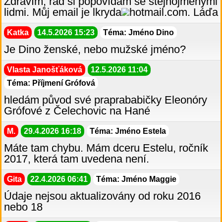
Zdravím, rád si popovídám se stejnojmenými
lidmi. Můj email je lkryda
hotmail.com. Láďa
Katka
14.5.2026 15:23
Téma: Jméno Dino
Je Dino ženské, nebo mužské jméno?
Vlasta Janošťáková
12.5.2026 11:04
Téma: Příjmení Grófová
hledám původ své praprababičky Eleonóry
Grófové z Čelechovic na Hané
M.
29.4.2026 16:18
Téma: Jméno Estela
Máte tam chybu. Mám dceru Estelu, ročník
2017, která tam uvedena není.
Gita
22.4.2026 06:41
Téma: Jméno Maggie
Údaje nejsou aktualizovány od roku 2016
nebo 18