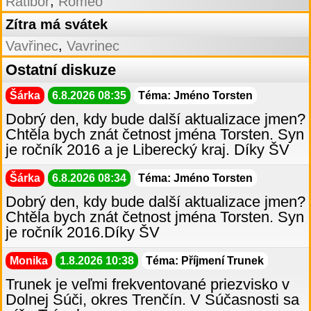
,
Ratibor
Romeo
Zítra má svátek
,
Vavřinec
Vavrinec
Ostatní diskuze
Šárka
6.8.2026 08:35
Téma: Jméno Torsten
Dobrý den, kdy bude další aktualizace jmen?
Chtěla bych znát četnost jména Torsten. Syn
je ročník 2016 a je Liberecký kraj. Díky ŠV
Šárka
6.8.2026 08:34
Téma: Jméno Torsten
Dobrý den, kdy bude další aktualizace jmen?
Chtěla bych znát četnost jména Torsten. Syn
je ročník 2016.Díky ŠV
Monika
1.8.2026 10:38
Téma: Příjmení Trunek
Trunek je veľmi frekventované priezvisko v
Dolnej Súči, okres Trenčín. V Súčasnosti sa