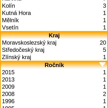
Kolín
3
Kutná Hora
1
Mělník
1
Vsetín
1
Kraj
Moravskoslezský kraj
20
Středočeský kraj
5
Zlínský kraj
1
Ročník
2015
1
2013
1
2009
1
2008
2
1996
1