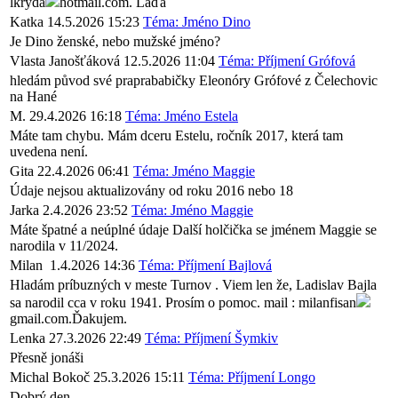
lkryda
hotmail.com. Láďa
Katka
14.5.2026 15:23
Téma: Jméno Dino
Je Dino ženské, nebo mužské jméno?
Vlasta Janošťáková
12.5.2026 11:04
Téma: Příjmení Grófová
hledám původ své praprababičky Eleonóry Grófové z Čelechovic
na Hané
M.
29.4.2026 16:18
Téma: Jméno Estela
Máte tam chybu. Mám dceru Estelu, ročník 2017, která tam
uvedena není.
Gita
22.4.2026 06:41
Téma: Jméno Maggie
Údaje nejsou aktualizovány od roku 2016 nebo 18
Jarka
2.4.2026 23:52
Téma: Jméno Maggie
Máte špatné a neúplné údaje Další holčička se jménem Maggie se
narodila v 11/2024.
Milan
1.4.2026 14:36
Téma: Příjmení Bajlová
Hladám príbuzných v meste Turnov . Viem len že, Ladislav Bajla
sa narodil cca v roku 1941. Prosím o pomoc. mail : milanfisan
gmail.com.Ďakujem.
Lenka
27.3.2026 22:49
Téma: Příjmení Šymkiv
Přesně jonáši
Michal Bokoč
25.3.2026 15:11
Téma: Příjmení Longo
Dobrý den,