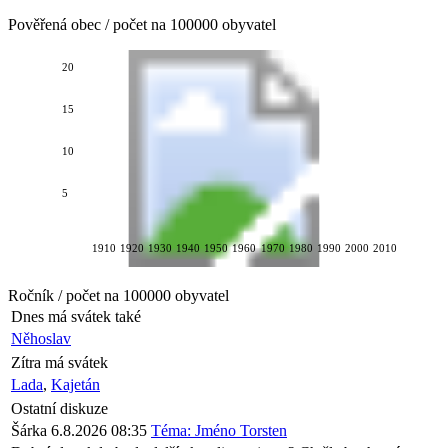
Pověřená obec / počet na 100000 obyvatel
20
15
10
5
1910
1920
1930
1940
1950
1960
1970
1980
1990
2000
2010
Ročník / počet na 100000 obyvatel
Dnes má svátek také
Něhoslav
Zítra má svátek
Lada
,
Kajetán
Ostatní diskuze
Šárka
6.8.2026 08:35
Téma: Jméno Torsten