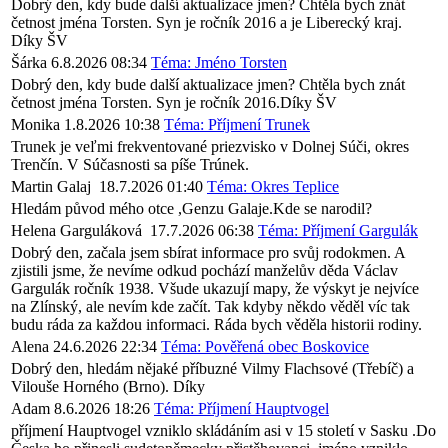
Dobrý den, kdy bude další aktualizace jmen? Chtěla bych znát
četnost jména Torsten. Syn je ročník 2016 a je Liberecký kraj.
Díky ŠV
Šárka
6.8.2026 08:34
Téma: Jméno Torsten
Dobrý den, kdy bude další aktualizace jmen? Chtěla bych znát
četnost jména Torsten. Syn je ročník 2016.Díky ŠV
Monika
1.8.2026 10:38
Téma: Příjmení Trunek
Trunek je veľmi frekventované priezvisko v Dolnej Súči, okres
Trenčín. V Súčasnosti sa píše Trúnek.
Martin Galaj
18.7.2026 01:40
Téma: Okres Teplice
Hledám původ mého otce ,Genzu Galaje.Kde se narodil?
Helena Garguláková
17.7.2026 06:38
Téma: Příjmení Gargulák
Dobrý den, začala jsem sbírat informace pro svůj rodokmen. A
zjistili jsme, že nevíme odkud pochází manželův děda Václav
Gargulák ročník 1938. Všude ukazují mapy, že výskyt je nejvíce
na Zlínský, ale nevím kde začít. Tak kdyby někdo věděl víc tak
budu ráda za každou informaci. Ráda bych věděla historii rodiny.
Alena
24.6.2026 22:34
Téma: Pověřená obec Boskovice
Dobrý den, hledám nějaké příbuzné Vilmy Flachsové (Třebíč) a
Vilouše Horného (Brno). Díky
Adam
8.6.2026 18:26
Téma: Příjmení Hauptvogel
příjmení Hauptvogel vzniklo skládáním asi v 15 století v Sasku .Do