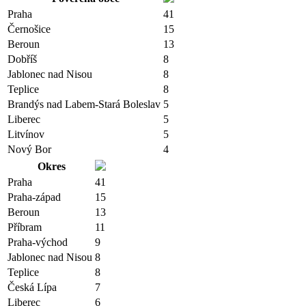
Praha
41
Černošice
15
Beroun
13
Dobříš
8
Jablonec nad Nisou
8
Teplice
8
Brandýs nad Labem-Stará Boleslav
5
Liberec
5
Litvínov
5
Nový Bor
4
Okres
Praha
41
Praha-západ
15
Beroun
13
Příbram
11
Praha-východ
9
Jablonec nad Nisou
8
Teplice
8
Česká Lípa
7
Liberec
6