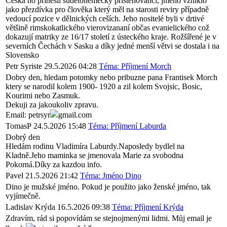
Česka ho přinesli sudetoněmecky přistěhovanci, jméno vzniklo
jako přezdívka pro člověka který měl na starosti reviry případně
vedoucí pozice v dělnických ceších. Jeho nositelé byli v drtivé
většině rimskokatlického vierovizananí občas evanielického což
dokazují matriky ze 16/17 století z ústeckého kraje. Rožšířené je v
severních Čechách v Sasku a díky jedné menší větvi se dostala i na
Slovensko
Petr Syriste
29.5.2026 04:28
Téma: Příjmení Morch
Dobry den, hledam potomky nebo pribuzne pana Frantisek Morch
ktery se narodil kolem 1900- 1920 a zil kolem Svojsic, Bosic,
Kourimi nebo Zasmuk.
Dekuji za jakoukoliv zpravu.
Email: petrsyr
gmail.com
TomasP
24.5.2026 15:48
Téma: Příjmení Laburda
Dobrý den
Hledám rodinu Vladimíra Laburdy.Naposledy bydlel na
Kladně.Jeho maminka se jmenovala Marie za svobodna
Pokorná.Díky za kazdou info.
Pavel
21.5.2026 21:42
Téma: Jméno Dino
Dino je mužské jméno. Pokud je použito jako ženské jméno, tak
vyjímečně.
Ladislav Krýda
16.5.2026 09:38
Téma: Příjmení Krýda
Zdravím, rád si popovídám se stejnojmenými lidmi. Můj email je