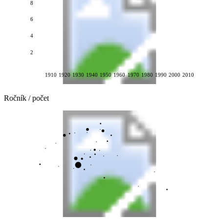
8
6
4
2
1910
1920
1930
1940
1950
1960
1970
1980
1990
2000
2010
Ročník / počet