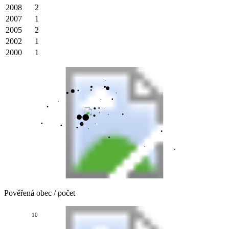
2008
2
2007
1
2005
2
2002
1
2000
1
Pověřená obec / počet
10