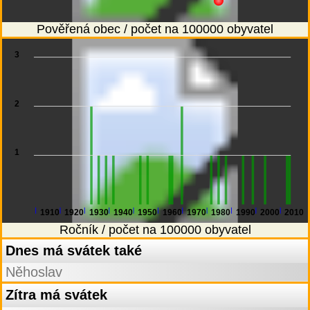
Pověřená obec / počet na 100000 obyvatel
3
2
1
1910
1920
1930
1940
1950
1960
1970
1980
1990
2000
2010
Ročník / počet na 100000 obyvatel
Dnes má svátek také
Něhoslav
Zítra má svátek