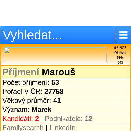
6.8.2026
Oldřiška
3546
253
Příjmení
Marouš
Počet příjmení:
53
Pořadí v ČR:
27758
Věkový průměr:
41
Význam:
Marek
Kandidáti:
2
|
Podnikatelé:
12
Familysearch
|
LinkedIn