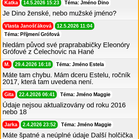
Katka
14.5.2026 15:23
Téma: Jméno Dino
Je Dino ženské, nebo mužské jméno?
Vlasta Janošťáková
12.5.2026 11:04
Téma: Příjmení Grófová
hledám původ své praprababičky Eleonóry
Grófové z Čelechovic na Hané
M.
29.4.2026 16:18
Téma: Jméno Estela
Máte tam chybu. Mám dceru Estelu, ročník
2017, která tam uvedena není.
Gita
22.4.2026 06:41
Téma: Jméno Maggie
Údaje nejsou aktualizovány od roku 2016
nebo 18
Jarka
2.4.2026 23:52
Téma: Jméno Maggie
Máte špatné a neúplné údaje Další holčička