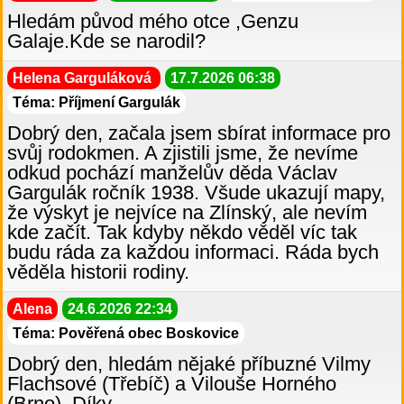
Hledám původ mého otce ,Genzu
Galaje.Kde se narodil?
Helena Garguláková
17.7.2026 06:38
Téma: Příjmení Gargulák
Dobrý den, začala jsem sbírat informace pro
svůj rodokmen. A zjistili jsme, že nevíme
odkud pochází manželův děda Václav
Gargulák ročník 1938. Všude ukazují mapy,
že výskyt je nejvíce na Zlínský, ale nevím
kde začít. Tak kdyby někdo věděl víc tak
budu ráda za každou informaci. Ráda bych
věděla historii rodiny.
Alena
24.6.2026 22:34
Téma: Pověřená obec Boskovice
Dobrý den, hledám nějaké příbuzné Vilmy
Flachsové (Třebíč) a Vilouše Horného
(Brno). Díky