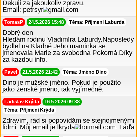
Dekuji za jakoukoliv zpravu.
Email: petrsyr
gmail.com
TomasP
24.5.2026 15:48
Téma: Příjmení Laburda
Dobrý den
Hledám rodinu Vladimíra Laburdy.Naposledy
bydlel na Kladně.Jeho maminka se
jmenovala Marie za svobodna Pokorná.Díky
za kazdou info.
Pavel
21.5.2026 21:42
Téma: Jméno Dino
Dino je mužské jméno. Pokud je použito
jako ženské jméno, tak vyjímečně.
Ladislav Krýda
16.5.2026 09:38
Téma: Příjmení Krýda
Zdravím, rád si popovídám se stejnojmenými
lidmi. Můj email je lkryda
hotmail.com. Láďa