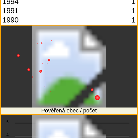
1994
1
1991
1
1990
1
Pověřená obec / počet
5
4