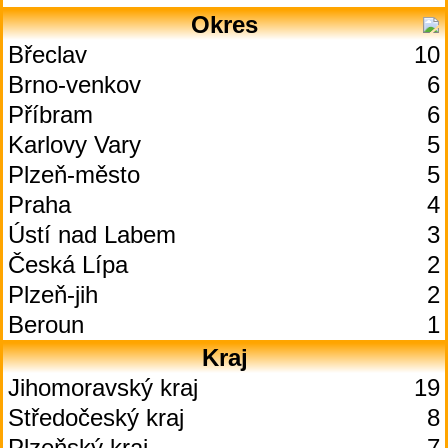
Okres
Břeclav
10
Brno-venkov
6
Příbram
6
Karlovy Vary
5
Plzeň-město
5
Praha
4
Ústí nad Labem
3
Česká Lípa
2
Plzeň-jih
2
Beroun
1
Kraj
Jihomoravský kraj
19
Středočeský kraj
8
Plzeňský kraj
7