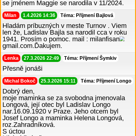
se jménem Maggie se narodila v 11/2024.
Milan
1.4.2026 14:36
Téma: Příjmení Bajlová
Hladám príbuzných v meste Turnov . Viem
len že, Ladislav Bajla sa narodil cca v roku
1941. Prosím o pomoc. mail : milanfisan
gmail.com.Ďakujem.
Lenka
27.3.2026 22:49
Téma: Příjmení Šymkiv
Přesně jonáši
Michal Bokoč
25.3.2026 15:11
Téma: Příjmení Longo
Dobrý den,
moje maminka se za svobodna jmenovala
Longová, její otec byl Ladislav Longo
nar.16.09.1920 v Praze. Jeho otcem byl
Josef Longo a maminka Helena Longová,
roz.Zahradníková.
S úctou