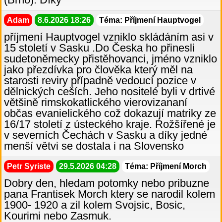
Adam
8.6.2026 18:26
Téma: Příjmení Hauptvogel
příjmení Hauptvogel vzniklo skládáním asi v
15 století v Sasku .Do Česka ho přinesli
sudetoněmecky přistěhovanci, jméno vzniklo
jako přezdívka pro člověka který měl na
starosti reviry případně vedoucí pozice v
dělnických ceších. Jeho nositelé byli v drtivé
většině rimskokatlického vierovizananí
občas evanielického což dokazují matriky ze
16/17 století z ústeckého kraje. Rožšířené je
v severních Čechách v Sasku a díky jedné
menší větvi se dostala i na Slovensko
Petr Syriste
29.5.2026 04:28
Téma: Příjmení Morch
Dobry den, hledam potomky nebo pribuzne
pana Frantisek Morch ktery se narodil kolem
1900- 1920 a zil kolem Svojsic, Bosic,
Kourimi nebo Zasmuk.