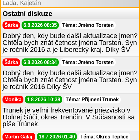
,
Lada
Kajetán
Ostatní diskuze
Šárka
6.8.2026 08:35
Téma: Jméno Torsten
Dobrý den, kdy bude další aktualizace jmen?
Chtěla bych znát četnost jména Torsten. Syn
je ročník 2016 a je Liberecký kraj. Díky ŠV
Šárka
6.8.2026 08:34
Téma: Jméno Torsten
Dobrý den, kdy bude další aktualizace jmen?
Chtěla bych znát četnost jména Torsten. Syn
je ročník 2016.Díky ŠV
Monika
1.8.2026 10:38
Téma: Příjmení Trunek
Trunek je veľmi frekventované priezvisko v
Dolnej Súči, okres Trenčín. V Súčasnosti sa
píše Trúnek.
Martin Galaj
18.7.2026 01:40
Téma: Okres Teplice