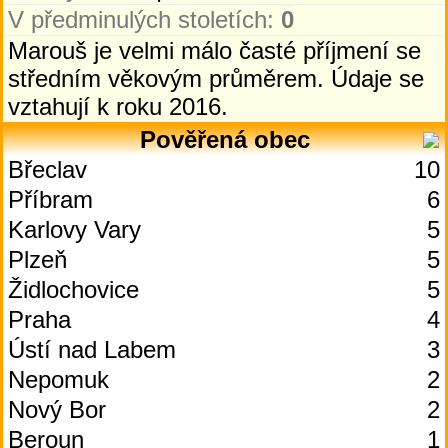
V předminulých stoletích:
0
Marouš je velmi málo časté příjmení se
středním věkovým průměrem. Údaje se
vztahují k roku 2016.
Pověřená obec
Břeclav
10
Příbram
6
Karlovy Vary
5
Plzeň
5
Židlochovice
5
Praha
4
Ústí nad Labem
3
Nepomuk
2
Nový Bor
2
Beroun
1