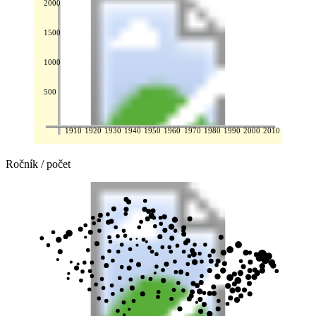
2000
1500
1000
500
1910
1920
1930
1940
1950
1960
1970
1980
1990
2000
2010
Ročník / počet