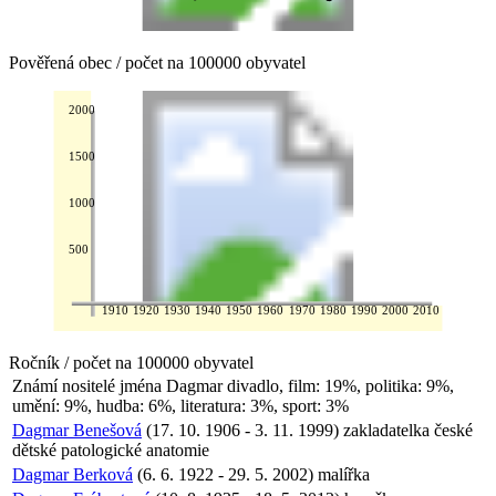
Pověřená obec / počet na 100000 obyvatel
2000
1500
1000
500
1910
1920
1930
1940
1950
1960
1970
1980
1990
2000
2010
Ročník / počet na 100000 obyvatel
Známí nositelé jména
Dagmar
divadlo, film: 19%, politika: 9%,
umění: 9%, hudba: 6%, literatura: 3%, sport: 3%
Dagmar Benešová
(17. 10. 1906 - 3. 11. 1999) zakladatelka české
dětské patologické anatomie
Dagmar Berková
(6. 6. 1922 - 29. 5. 2002) malířka