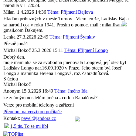
narodila v 11/2024.
Milan
1.4.2026 14:36
Téma: Příjmení Bajlová
Hladám príbuzných v meste Turnov . Viem len že, Ladislav Bajla
sa narodil cca v roku 1941. Prosím o pomoc. mail : milanfisan
gmail.com.Ďakujem.
Lenka
27.3.2026 22:49
Téma: Příjmení Šymkiv
Přesně jonáši
Michal Bokoč
25.3.2026 15:11
Téma: Příjmení Longo
Dobrý den,
moje maminka se za svobodna jmenovala Longová, její otec byl
Ladislav Longo nar.16.09.1920 v Praze. Jeho otcem byl Josef
Longo a maminka Helena Longová, roz.Zahradníková.
S úctou
Michal Bokoč
Anonym
15.3.2026 16:49
Téma: Jméno Ida
ke známým nositelům jména - co Ida Rapaičová?
Verze pro mobilní telefony a zařízení
Přepnout na verzi pro počítače
Kontakt:
pavel@jandora.cz
1,5 tis. To se mi líbí