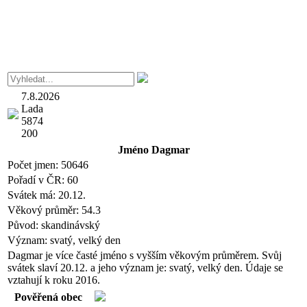
7.8.2026
Lada
5874
200
Jméno
Dagmar
Počet jmen:
50646
Pořadí v ČR:
60
Svátek má:
20.12.
Věkový průměr:
54.3
Původ:
skandinávský
Význam:
svatý, velký den
Dagmar je více časté jméno s vyšším věkovým průměrem. Svůj
svátek slaví 20.12. a jeho význam je: svatý, velký den. Údaje se
vztahují k roku 2016.
Pověřená obec