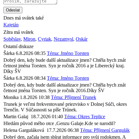
Dnes má svátek také
Kajetán
Zítra má svátek
Soběslav
,
Miron
,
Cyriak
,
Nezamysl
,
Oskár
Ostatní diskuze
Šárka
6.8.2026 08:35
Téma: Jméno Torsten
Dobrý den, kdy bude další aktualizace jmen? Chtěla bych znát
četnost jména Torsten. Syn je ročník 2016 a je Liberecký kraj.
Díky ŠV
Šárka
6.8.2026 08:34
Téma: Jméno Torsten
Dobrý den, kdy bude další aktualizace jmen? Chtěla bych znát
četnost jména Torsten. Syn je ročník 2016.Díky ŠV
Monika
1.8.2026 10:38
Téma: Příjmení Trunek
Trunek je veľmi frekventované priezvisko v Dolnej Súči, okres
Trenčín. V Súčasnosti sa píše Trúnek.
Martin Galaj
18.7.2026 01:40
Téma: Okres Teplice
Hledám původ mého otce ,Genzu Galaje.Kde se narodil?
Helena Garguláková
17.7.2026 06:38
Téma: Příjmení Gargulák
Dobrý den, začala jsem sbírat informace pro svůj rodokmen. A