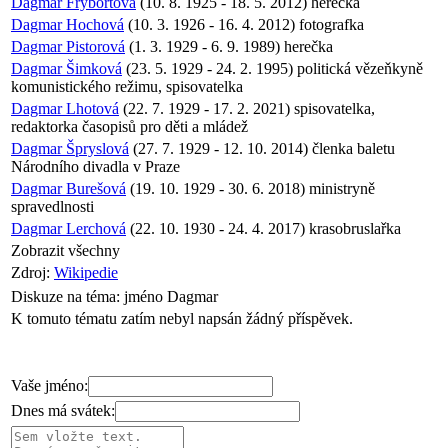
Dagmar Frýbortová
(10. 8. 1925 - 18. 5. 2012) herečka
Dagmar Hochová
(10. 3. 1926 - 16. 4. 2012) fotografka
Dagmar Pistorová
(1. 3. 1929 - 6. 9. 1989) herečka
Dagmar Šimková
(23. 5. 1929 - 24. 2. 1995) politická vězeňkyně
komunistického režimu, spisovatelka
Dagmar Lhotová
(22. 7. 1929 - 17. 2. 2021) spisovatelka,
redaktorka časopisů pro děti a mládež
Dagmar Špryslová
(27. 7. 1929 - 12. 10. 2014) členka baletu
Národního divadla v Praze
Dagmar Burešová
(19. 10. 1929 - 30. 6. 2018) ministryně
spravedlnosti
Dagmar Lerchová
(22. 10. 1930 - 24. 4. 2017) krasobruslařka
Zobrazit všechny
Zdroj:
Wikipedie
Diskuze na téma:
jméno Dagmar
K tomuto tématu zatím nebyl napsán žádný příspěvek.
Vaše jméno:
Dnes má svátek: