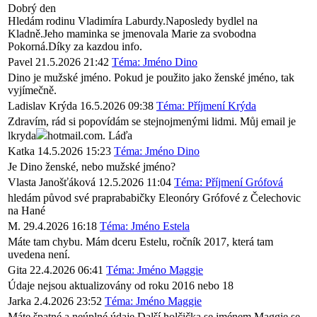
Dobrý den
Hledám rodinu Vladimíra Laburdy.Naposledy bydlel na
Kladně.Jeho maminka se jmenovala Marie za svobodna
Pokorná.Díky za kazdou info.
Pavel
21.5.2026 21:42
Téma: Jméno Dino
Dino je mužské jméno. Pokud je použito jako ženské jméno, tak
vyjímečně.
Ladislav Krýda
16.5.2026 09:38
Téma: Příjmení Krýda
Zdravím, rád si popovídám se stejnojmenými lidmi. Můj email je
lkryda
hotmail.com. Láďa
Katka
14.5.2026 15:23
Téma: Jméno Dino
Je Dino ženské, nebo mužské jméno?
Vlasta Janošťáková
12.5.2026 11:04
Téma: Příjmení Grófová
hledám původ své praprababičky Eleonóry Grófové z Čelechovic
na Hané
M.
29.4.2026 16:18
Téma: Jméno Estela
Máte tam chybu. Mám dceru Estelu, ročník 2017, která tam
uvedena není.
Gita
22.4.2026 06:41
Téma: Jméno Maggie
Údaje nejsou aktualizovány od roku 2016 nebo 18
Jarka
2.4.2026 23:52
Téma: Jméno Maggie
Máte špatné a neúplné údaje Další holčička se jménem Maggie se