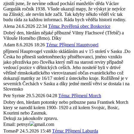
zjistili jsme, že nevíme odkud pochází manželův děda Václav
Gargulák ročník 1938. Všude ukazují mapy, že výskyt je nejvíce
na Zlínský, ale nevím kde začít. Tak kdyby někdo věděl víc tak
budu ráda za každou informaci. Ráda bych věděla historii rodiny.
Alena
24.6.2026 22:34
Téma: Pověřená obec Boskovice
Dobrý den, hledám nějaké příbuzné Vilmy Flachsové (Třebíč) a
Vilouše Horného (Brno). Díky
Adam
8.6.2026 18:26
Téma: Příjmení Hauptvogel
příjmení Hauptvogel vzniklo skládáním asi v 15 století v Sasku .Do
Česka ho přinesli sudetoněmecky přistěhovanci, jméno vzniklo
jako přezdívka pro člověka který měl na starosti reviry případně
vedoucí pozice v dělnických ceších. Jeho nositelé byli v drtivé
většině rimskokatlického vierovizananí občas evanielického což
dokazují matriky ze 16/17 století z ústeckého kraje. Rožšířené je v
severních Čechách v Sasku a díky jedné menší větvi se dostala i na
Slovensko
Petr Syriste
29.5.2026 04:28
Téma: Příjmení Morch
Dobry den, hledam potomky nebo pribuzne pana Frantisek Morch
ktery se narodil kolem 1900- 1920 a zil kolem Svojsic, Bosic,
Kourimi nebo Zasmuk.
Dekuji za jakoukoliv zpravu.
Email: petrsyr
gmail.com
TomasP
24.5.2026 15:48
Téma: Příjmení Laburda