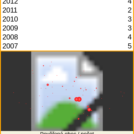
2012
4
2011
2
2010
3
2009
3
2008
4
2007
5
Pověřená obec / počet