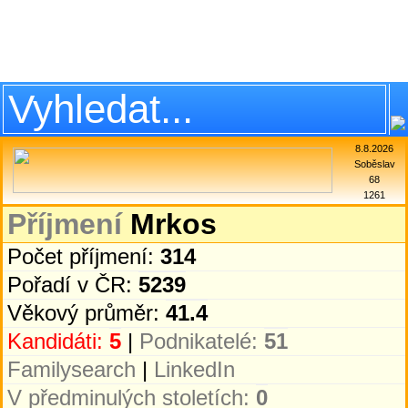
8.8.2026
Soběslav
68
1261
Příjmení
Mrkos
Počet příjmení:
314
Pořadí v ČR:
5239
Věkový průměr:
41.4
Kandidáti:
5
|
Podnikatelé:
51
Familysearch
|
LinkedIn
V předminulých stoletích:
0