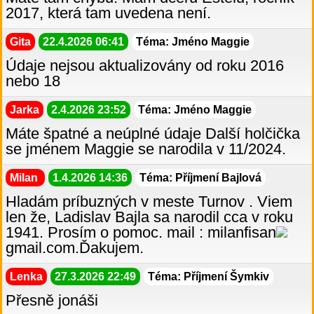
2017, která tam uvedena není.
Gita
22.4.2026 06:41
Téma: Jméno Maggie
Údaje nejsou aktualizovány od roku 2016
nebo 18
Jarka
2.4.2026 23:52
Téma: Jméno Maggie
Máte špatné a neúplné údaje Další holčička
se jménem Maggie se narodila v 11/2024.
Milan
1.4.2026 14:36
Téma: Příjmení Bajlová
Hladám príbuzných v meste Turnov . Viem
len že, Ladislav Bajla sa narodil cca v roku
1941. Prosím o pomoc. mail : milanfisan
gmail.com.Ďakujem.
Lenka
27.3.2026 22:49
Téma: Příjmení Šymkiv
Přesně jonáši