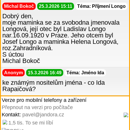
Michal Bokoč
25.3.2026 15:11
Téma: Příjmení Longo
Dobrý den,
moje maminka se za svobodna jmenovala
Longová, její otec byl Ladislav Longo
nar.16.09.1920 v Praze. Jeho otcem byl
Josef Longo a maminka Helena Longová,
roz.Zahradníková.
S úctou
Michal Bokoč
Anonym
15.3.2026 16:49
Téma: Jméno Ida
ke známým nositelům jména - co Ida
Rapaičová?
Verze pro mobilní telefony a zařízení
Přepnout na verzi pro počítače
Kontakt:
pavel@jandora.cz
1,5 tis. To se mi líbí