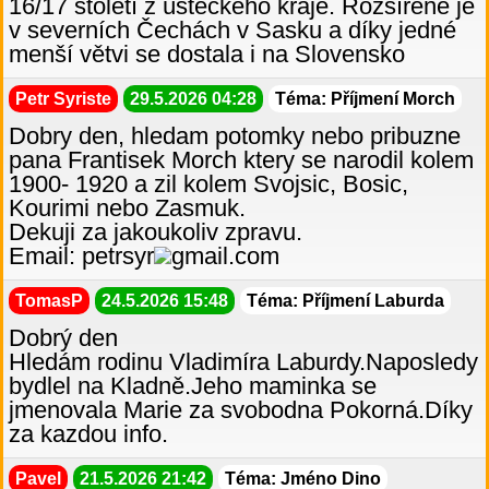
16/17 století z ústeckého kraje. Rožšířené je
v severních Čechách v Sasku a díky jedné
menší větvi se dostala i na Slovensko
Petr Syriste
29.5.2026 04:28
Téma: Příjmení Morch
Dobry den, hledam potomky nebo pribuzne
pana Frantisek Morch ktery se narodil kolem
1900- 1920 a zil kolem Svojsic, Bosic,
Kourimi nebo Zasmuk.
Dekuji za jakoukoliv zpravu.
Email: petrsyr
gmail.com
TomasP
24.5.2026 15:48
Téma: Příjmení Laburda
Dobrý den
Hledám rodinu Vladimíra Laburdy.Naposledy
bydlel na Kladně.Jeho maminka se
jmenovala Marie za svobodna Pokorná.Díky
za kazdou info.
Pavel
21.5.2026 21:42
Téma: Jméno Dino