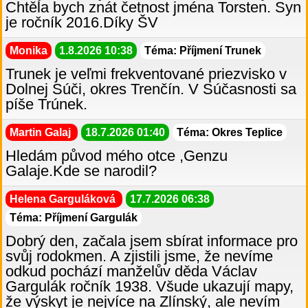
Chtěla bych znát četnost jména Torsten. Syn
je ročník 2016.Díky ŠV
Monika
1.8.2026 10:38
Téma: Příjmení Trunek
Trunek je veľmi frekventované priezvisko v
Dolnej Súči, okres Trenčín. V Súčasnosti sa
píše Trúnek.
Martin Galaj
18.7.2026 01:40
Téma: Okres Teplice
Hledám původ mého otce ,Genzu
Galaje.Kde se narodil?
Helena Garguláková
17.7.2026 06:38
Téma: Příjmení Gargulák
Dobrý den, začala jsem sbírat informace pro
svůj rodokmen. A zjistili jsme, že nevíme
odkud pochází manželův děda Václav
Gargulák ročník 1938. Všude ukazují mapy,
že výskyt je nejvíce na Zlínský, ale nevím