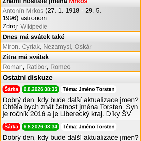
Známí nositelé jména
Mrkos
(27. 1. 1918 - 29. 5.
Antonín Mrkos
1996) astronom
Zdroj:
Wikipedie
Dnes má svátek také
,
,
,
Miron
Cyriak
Nezamysl
Oskár
Zítra má svátek
,
,
Roman
Ratibor
Romeo
Ostatní diskuze
Šárka
6.8.2026 08:35
Téma: Jméno Torsten
Dobrý den, kdy bude další aktualizace jmen?
Chtěla bych znát četnost jména Torsten. Syn
je ročník 2016 a je Liberecký kraj. Díky ŠV
Šárka
6.8.2026 08:34
Téma: Jméno Torsten
Dobrý den, kdy bude další aktualizace jmen?