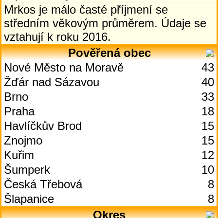
Mrkos je málo časté příjmení se
středním věkovým průměrem. Údaje se
vztahují k roku 2016.
Pověřená obec
Nové Město na Moravě
43
Žďár nad Sázavou
40
Brno
33
Praha
18
Havlíčkův Brod
15
Znojmo
15
Kuřim
12
Šumperk
10
Česká Třebová
8
Šlapanice
8
Okres