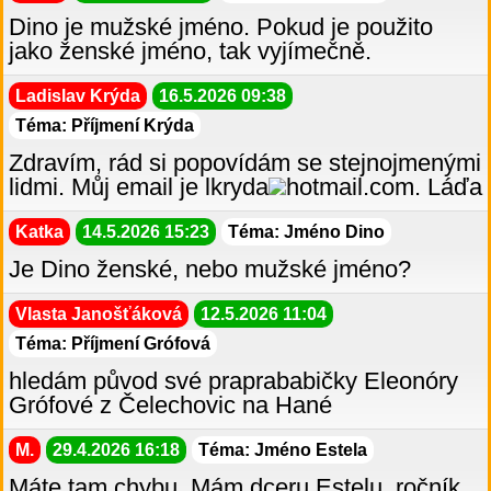
Dino je mužské jméno. Pokud je použito
jako ženské jméno, tak vyjímečně.
Ladislav Krýda
16.5.2026 09:38
Téma: Příjmení Krýda
Zdravím, rád si popovídám se stejnojmenými
lidmi. Můj email je lkryda
hotmail.com. Láďa
Katka
14.5.2026 15:23
Téma: Jméno Dino
Je Dino ženské, nebo mužské jméno?
Vlasta Janošťáková
12.5.2026 11:04
Téma: Příjmení Grófová
hledám původ své praprababičky Eleonóry
Grófové z Čelechovic na Hané
M.
29.4.2026 16:18
Téma: Jméno Estela
Máte tam chybu. Mám dceru Estelu, ročník