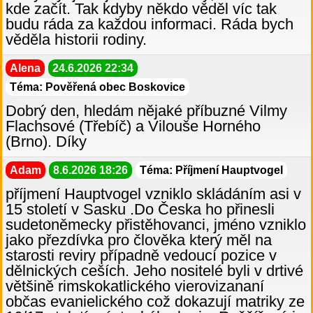
kde začít. Tak kdyby někdo věděl víc tak
budu ráda za každou informaci. Ráda bych
věděla historii rodiny.
Alena
24.6.2026 22:34
Téma: Pověřená obec Boskovice
Dobrý den, hledám nějaké příbuzné Vilmy
Flachsové (Třebíč) a Vilouše Horného
(Brno). Díky
Adam
8.6.2026 18:26
Téma: Příjmení Hauptvogel
příjmení Hauptvogel vzniklo skládáním asi v
15 století v Sasku .Do Česka ho přinesli
sudetoněmecky přistěhovanci, jméno vzniklo
jako přezdívka pro člověka který měl na
starosti reviry případně vedoucí pozice v
dělnických ceších. Jeho nositelé byli v drtivé
většině rimskokatlického vierovizananí
občas evanielického což dokazují matriky ze