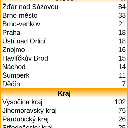
Žďár nad Sázavou
84
Brno-město
33
Brno-venkov
21
Praha
18
Ústí nad Orlicí
18
Znojmo
16
Havlíčkův Brod
15
Náchod
14
Šumperk
11
Děčín
7
Kraj
Vysočina kraj
102
Jihomoravský kraj
75
Pardubický kraj
26
Středočeský kraj
25