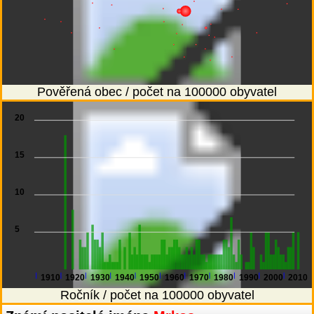
Pověřená obec / počet na 100000 obyvatel
20
15
10
5
1910
1920
1930
1940
1950
1960
1970
1980
1990
2000
2010
Ročník / počet na 100000 obyvatel