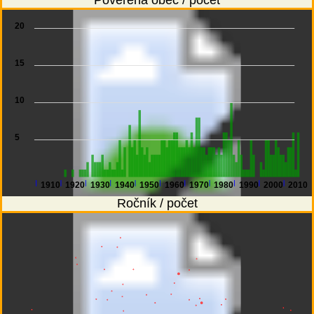
20
15
10
5
1910
1920
1930
1940
1950
1960
1970
1980
1990
2000
2010
Ročník / počet