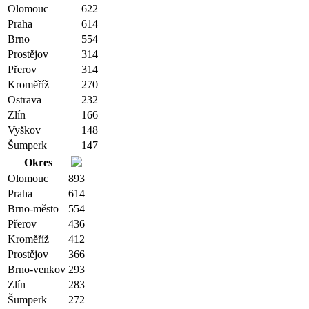
Olomouc
622
Praha
614
Brno
554
Prostějov
314
Přerov
314
Kroměříž
270
Ostrava
232
Zlín
166
Vyškov
148
Šumperk
147
Okres
Olomouc
893
Praha
614
Brno-město
554
Přerov
436
Kroměříž
412
Prostějov
366
Brno-venkov
293
Zlín
283
Šumperk
272