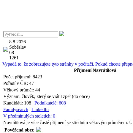
8.8.2026
Soběslav
68
1261
Vypadá to, že zobrazujete tyto stránky v počítači. Pokud chcete přepno
Příjmení
Navrátilová
Počet příjmení:
8423
Pořadí v ČR:
47
Věkový průměr:
44
Význam:
člověk, který se vrátil zpět (do obce)
Kandidáti:
108
|
Podnikatelé:
608
Familysearch
|
LinkedIn
V předminulých stoletích:
0
Navrátilová je více časté příjmení se středním věkovým průměrem. Úd
Pověřená obec