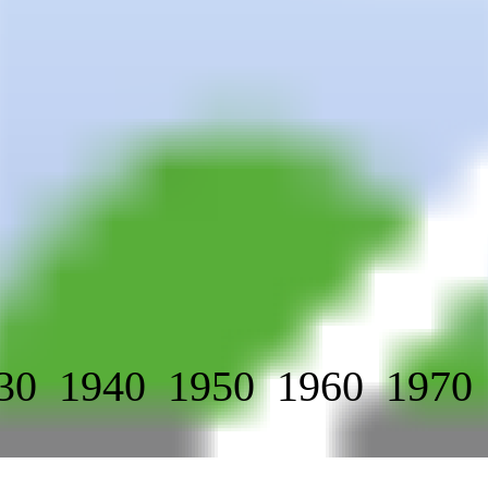
30
1940
1950
1960
1970