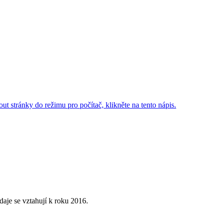
ut stránky do režimu pro počítač, klikněte na tento nápis.
aje se vztahují k roku 2016.