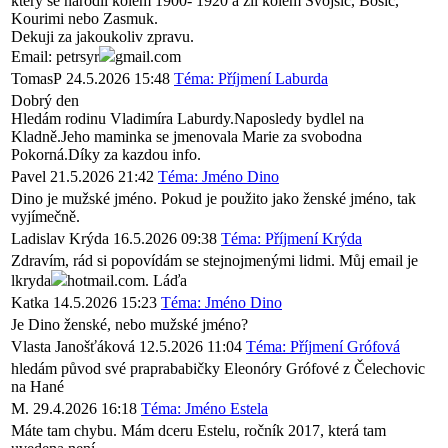
ktery se narodil kolem 1900- 1920 a zil kolem Svojsic, Bosic,
Kourimi nebo Zasmuk.
Dekuji za jakoukoliv zpravu.
Email: petrsyr
gmail.com
TomasP
24.5.2026 15:48
Téma: Příjmení Laburda
Dobrý den
Hledám rodinu Vladimíra Laburdy.Naposledy bydlel na
Kladně.Jeho maminka se jmenovala Marie za svobodna
Pokorná.Díky za kazdou info.
Pavel
21.5.2026 21:42
Téma: Jméno Dino
Dino je mužské jméno. Pokud je použito jako ženské jméno, tak
vyjímečně.
Ladislav Krýda
16.5.2026 09:38
Téma: Příjmení Krýda
Zdravím, rád si popovídám se stejnojmenými lidmi. Můj email je
lkryda
hotmail.com. Láďa
Katka
14.5.2026 15:23
Téma: Jméno Dino
Je Dino ženské, nebo mužské jméno?
Vlasta Janošťáková
12.5.2026 11:04
Téma: Příjmení Grófová
hledám původ své praprababičky Eleonóry Grófové z Čelechovic
na Hané
M.
29.4.2026 16:18
Téma: Jméno Estela
Máte tam chybu. Mám dceru Estelu, ročník 2017, která tam