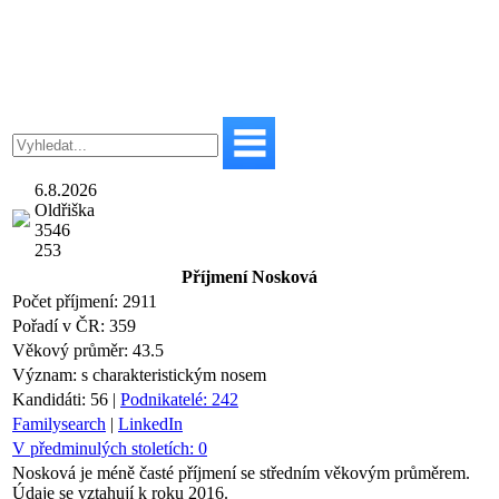
6.8.2026
Oldřiška
3546
253
Příjmení
Nosková
Počet příjmení:
2911
Pořadí v ČR:
359
Věkový průměr:
43.5
Význam:
s charakteristickým nosem
Kandidáti:
56
|
Podnikatelé:
242
Familysearch
|
LinkedIn
V předminulých stoletích:
0
Nosková je méně časté příjmení se středním věkovým průměrem.
Údaje se vztahují k roku 2016.