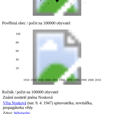
Pověřená obec / počet na 100000 obyvatel
100
80
60
40
20
1910
1920
1930
1940
1950
1960
1970
1980
1990
2000
2010
Ročník / počet na 100000 obyvatel
Známí nositelé jména
Nosková
Věra Nosková
(nar. 9. 4. 1947) spisovatelka, novinářka,
propagátorka vědy
Zdroj:
Wikipedie