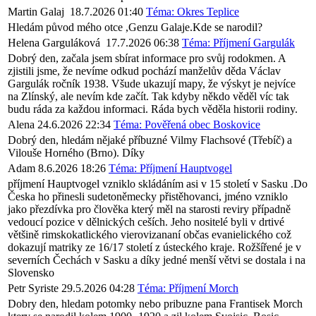
Martin Galaj
18.7.2026 01:40
Téma: Okres Teplice
Hledám původ mého otce ,Genzu Galaje.Kde se narodil?
Helena Garguláková
17.7.2026 06:38
Téma: Příjmení Gargulák
Dobrý den, začala jsem sbírat informace pro svůj rodokmen. A
zjistili jsme, že nevíme odkud pochází manželův děda Václav
Gargulák ročník 1938. Všude ukazují mapy, že výskyt je nejvíce
na Zlínský, ale nevím kde začít. Tak kdyby někdo věděl víc tak
budu ráda za každou informaci. Ráda bych věděla historii rodiny.
Alena
24.6.2026 22:34
Téma: Pověřená obec Boskovice
Dobrý den, hledám nějaké příbuzné Vilmy Flachsové (Třebíč) a
Vilouše Horného (Brno). Díky
Adam
8.6.2026 18:26
Téma: Příjmení Hauptvogel
příjmení Hauptvogel vzniklo skládáním asi v 15 století v Sasku .Do
Česka ho přinesli sudetoněmecky přistěhovanci, jméno vzniklo
jako přezdívka pro člověka který měl na starosti reviry případně
vedoucí pozice v dělnických ceších. Jeho nositelé byli v drtivé
většině rimskokatlického vierovizananí občas evanielického což
dokazují matriky ze 16/17 století z ústeckého kraje. Rožšířené je v
severních Čechách v Sasku a díky jedné menší větvi se dostala i na
Slovensko
Petr Syriste
29.5.2026 04:28
Téma: Příjmení Morch
Dobry den, hledam potomky nebo pribuzne pana Frantisek Morch