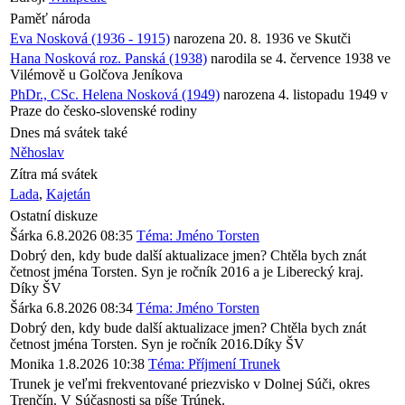
Paměť národa
Eva Nosková (1936 - 1915)
narozena 20. 8. 1936 ve Skutči
Hana Nosková roz. Panská (1938)
narodila se 4. července 1938 ve
Vilémově u Golčova Jeníkova
PhDr., CSc. Helena Nosková (1949)
narozena 4. listopadu 1949 v
Praze do česko-slovenské rodiny
Dnes má svátek také
Něhoslav
Zítra má svátek
Lada
,
Kajetán
Ostatní diskuze
Šárka
6.8.2026 08:35
Téma: Jméno Torsten
Dobrý den, kdy bude další aktualizace jmen? Chtěla bych znát
četnost jména Torsten. Syn je ročník 2016 a je Liberecký kraj.
Díky ŠV
Šárka
6.8.2026 08:34
Téma: Jméno Torsten
Dobrý den, kdy bude další aktualizace jmen? Chtěla bych znát
četnost jména Torsten. Syn je ročník 2016.Díky ŠV
Monika
1.8.2026 10:38
Téma: Příjmení Trunek
Trunek je veľmi frekventované priezvisko v Dolnej Súči, okres
Trenčín. V Súčasnosti sa píše Trúnek.