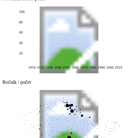
100
80
60
40
20
1910
1920
1930
1940
1950
1960
1970
1980
1990
2000
2010
Ročník / počet