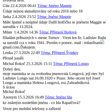
uvedena není.
Gita
22.4.2026 06:41
Téma: Jméno Maggie
Údaje nejsou aktualizovány od roku 2016 nebo 18
Jarka
2.4.2026 23:52
Téma: Jméno Maggie
Máte špatné a neúplné údaje Další holčička se jménem Maggie se
narodila v 11/2024.
Milan
1.4.2026 14:36
Téma: Příjmení Bajlová
Hladám príbuzných v meste Turnov . Viem len že, Ladislav Bajla
sa narodil cca v roku 1941. Prosím o pomoc. mail : milanfisan
gmail.com.Ďakujem.
Lenka
27.3.2026 22:49
Téma: Příjmení Šymkiv
Přesně jonáši
Michal Bokoč
25.3.2026 15:11
Téma: Příjmení Longo
Dobrý den,
moje maminka se za svobodna jmenovala Longová, její otec byl
Ladislav Longo nar.16.09.1920 v Praze. Jeho otcem byl Josef
Longo a maminka Helena Longová, roz.Zahradníková.
S úctou
Michal Bokoč
Anonym
15.3.2026 16:49
Téma: Jméno Ida
ke známým nositelům jména - co Ida Rapaičová?
Verze pro mobilní telefony a zařízení