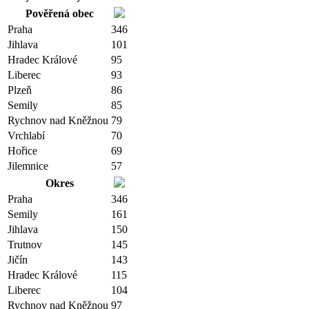
Pověřená obec
Praha
346
Jihlava
101
Hradec Králové
95
Liberec
93
Plzeň
86
Semily
85
Rychnov nad Kněžnou
79
Vrchlabí
70
Hořice
69
Jilemnice
57
Okres
Praha
346
Semily
161
Jihlava
150
Trutnov
145
Jičín
143
Hradec Králové
115
Liberec
104
Rychnov nad Kněžnou
97