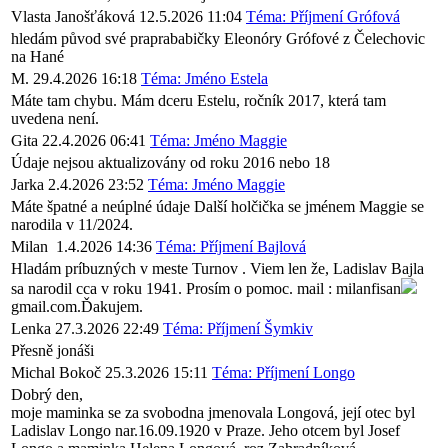
Vlasta Janošťáková
12.5.2026 11:04
Téma: Příjmení Grófová
hledám původ své praprababičky Eleonóry Grófové z Čelechovic
na Hané
M.
29.4.2026 16:18
Téma: Jméno Estela
Máte tam chybu. Mám dceru Estelu, ročník 2017, která tam
uvedena není.
Gita
22.4.2026 06:41
Téma: Jméno Maggie
Údaje nejsou aktualizovány od roku 2016 nebo 18
Jarka
2.4.2026 23:52
Téma: Jméno Maggie
Máte špatné a neúplné údaje Další holčička se jménem Maggie se
narodila v 11/2024.
Milan
1.4.2026 14:36
Téma: Příjmení Bajlová
Hladám príbuzných v meste Turnov . Viem len že, Ladislav Bajla
sa narodil cca v roku 1941. Prosím o pomoc. mail : milanfisan
gmail.com.Ďakujem.
Lenka
27.3.2026 22:49
Téma: Příjmení Šymkiv
Přesně jonáši
Michal Bokoč
25.3.2026 15:11
Téma: Příjmení Longo
Dobrý den,
moje maminka se za svobodna jmenovala Longová, její otec byl
Ladislav Longo nar.16.09.1920 v Praze. Jeho otcem byl Josef