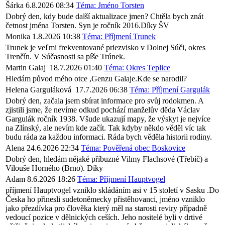
Šárka
6.8.2026 08:34
Téma: Jméno Torsten
Dobrý den, kdy bude další aktualizace jmen? Chtěla bych znát
četnost jména Torsten. Syn je ročník 2016.Díky ŠV
Monika
1.8.2026 10:38
Téma: Příjmení Trunek
Trunek je veľmi frekventované priezvisko v Dolnej Súči, okres
Trenčín. V Súčasnosti sa píše Trúnek.
Martin Galaj
18.7.2026 01:40
Téma: Okres Teplice
Hledám původ mého otce ,Genzu Galaje.Kde se narodil?
Helena Garguláková
17.7.2026 06:38
Téma: Příjmení Gargulák
Dobrý den, začala jsem sbírat informace pro svůj rodokmen. A
zjistili jsme, že nevíme odkud pochází manželův děda Václav
Gargulák ročník 1938. Všude ukazují mapy, že výskyt je nejvíce
na Zlínský, ale nevím kde začít. Tak kdyby někdo věděl víc tak
budu ráda za každou informaci. Ráda bych věděla historii rodiny.
Alena
24.6.2026 22:34
Téma: Pověřená obec Boskovice
Dobrý den, hledám nějaké příbuzné Vilmy Flachsové (Třebíč) a
Vilouše Horného (Brno). Díky
Adam
8.6.2026 18:26
Téma: Příjmení Hauptvogel
příjmení Hauptvogel vzniklo skládáním asi v 15 století v Sasku .Do
Česka ho přinesli sudetoněmecky přistěhovanci, jméno vzniklo
jako přezdívka pro člověka který měl na starosti reviry případně
vedoucí pozice v dělnických ceších. Jeho nositelé byli v drtivé