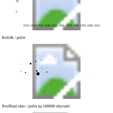
10
5
1910
1920
1930
1940
1950
1960
1970
1980
1990
2000
2010
Ročník / počet
Pověřená obec / počet na 100000 obyvatel