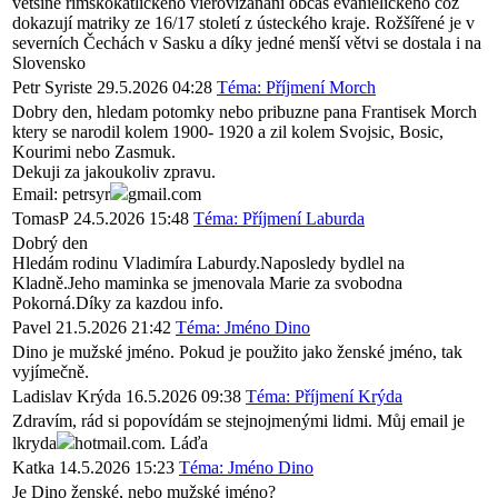
většině rimskokatlického vierovizananí občas evanielického což
dokazují matriky ze 16/17 století z ústeckého kraje. Rožšířené je v
severních Čechách v Sasku a díky jedné menší větvi se dostala i na
Slovensko
Petr Syriste
29.5.2026 04:28
Téma: Příjmení Morch
Dobry den, hledam potomky nebo pribuzne pana Frantisek Morch
ktery se narodil kolem 1900- 1920 a zil kolem Svojsic, Bosic,
Kourimi nebo Zasmuk.
Dekuji za jakoukoliv zpravu.
Email: petrsyr
gmail.com
TomasP
24.5.2026 15:48
Téma: Příjmení Laburda
Dobrý den
Hledám rodinu Vladimíra Laburdy.Naposledy bydlel na
Kladně.Jeho maminka se jmenovala Marie za svobodna
Pokorná.Díky za kazdou info.
Pavel
21.5.2026 21:42
Téma: Jméno Dino
Dino je mužské jméno. Pokud je použito jako ženské jméno, tak
vyjímečně.
Ladislav Krýda
16.5.2026 09:38
Téma: Příjmení Krýda
Zdravím, rád si popovídám se stejnojmenými lidmi. Můj email je
lkryda
hotmail.com. Láďa
Katka
14.5.2026 15:23
Téma: Jméno Dino
Je Dino ženské, nebo mužské jméno?