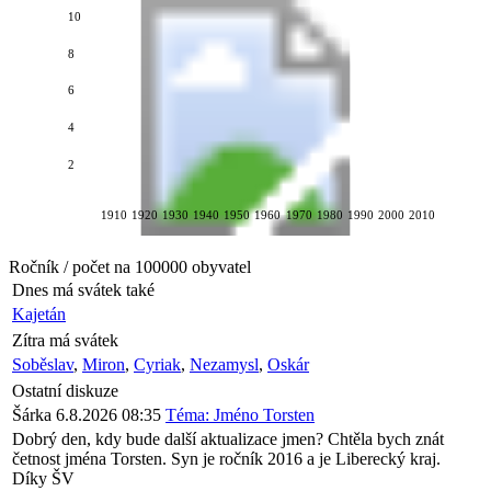
10
8
6
4
2
1910
1920
1930
1940
1950
1960
1970
1980
1990
2000
2010
Ročník / počet na 100000 obyvatel
Dnes má svátek také
Kajetán
Zítra má svátek
Soběslav
,
Miron
,
Cyriak
,
Nezamysl
,
Oskár
Ostatní diskuze
Šárka
6.8.2026 08:35
Téma: Jméno Torsten
Dobrý den, kdy bude další aktualizace jmen? Chtěla bych znát
četnost jména Torsten. Syn je ročník 2016 a je Liberecký kraj.
Díky ŠV