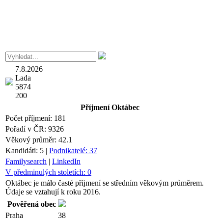
7.8.2026
Lada
5874
200
Příjmení
Oktábec
Počet příjmení:
181
Pořadí v ČR:
9326
Věkový průměr:
42.1
Kandidáti:
5
|
Podnikatelé:
37
Familysearch
|
LinkedIn
V předminulých stoletích:
0
Oktábec je málo časté příjmení se středním věkovým průměrem.
Údaje se vztahují k roku 2016.
Pověřená obec
Praha
38