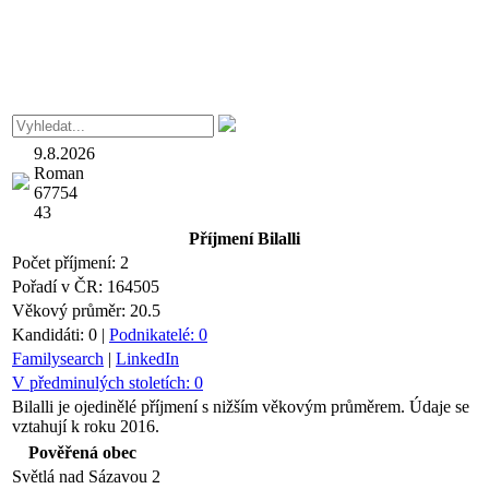
9.8.2026
Roman
67754
43
Příjmení
Bilalli
Počet příjmení:
2
Pořadí v ČR:
164505
Věkový průměr:
20.5
Kandidáti:
0
|
Podnikatelé:
0
Familysearch
|
LinkedIn
V předminulých stoletích:
0
Bilalli je ojedinělé příjmení s nižším věkovým průměrem. Údaje se
vztahují k roku 2016.
Pověřená obec
Světlá nad Sázavou
2