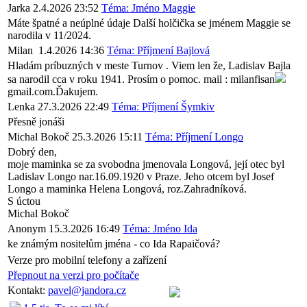
Jarka
2.4.2026 23:52
Téma: Jméno Maggie
Máte špatné a neúplné údaje Další holčička se jménem Maggie se
narodila v 11/2024.
Milan
1.4.2026 14:36
Téma: Příjmení Bajlová
Hladám príbuzných v meste Turnov . Viem len že, Ladislav Bajla
sa narodil cca v roku 1941. Prosím o pomoc. mail : milanfisan
gmail.com.Ďakujem.
Lenka
27.3.2026 22:49
Téma: Příjmení Šymkiv
Přesně jonáši
Michal Bokoč
25.3.2026 15:11
Téma: Příjmení Longo
Dobrý den,
moje maminka se za svobodna jmenovala Longová, její otec byl
Ladislav Longo nar.16.09.1920 v Praze. Jeho otcem byl Josef
Longo a maminka Helena Longová, roz.Zahradníková.
S úctou
Michal Bokoč
Anonym
15.3.2026 16:49
Téma: Jméno Ida
ke známým nositelům jména - co Ida Rapaičová?
Verze pro mobilní telefony a zařízení
Přepnout na verzi pro počítače
Kontakt:
pavel@jandora.cz