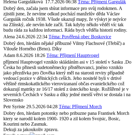
Helena Garguláková
17.7.2026 06:38
Téma: Příjmení Gargulák
Dobrý den, začala jsem sbírat informace pro svůj rodokmen. A
zjistili jsme, že nevíme odkud pochází manželův děda Václav
Gargulák ročník 1938. Všude ukazují mapy, že výskyt je nejvíce
na Zlínský, ale nevím kde začít. Tak kdyby někdo věděl víc tak
budu ráda za každou informaci. Ráda bych věděla historii rodiny.
Alena
24.6.2026 22:34
Téma: Pověřená obec Boskovice
Dobrý den, hledám nějaké příbuzné Vilmy Flachsové (Třebíč) a
Vilouše Horného (Brno). Díky
Adam
8.6.2026 18:26
Téma: Příjmení Hauptvogel
příjmení Hauptvogel vzniklo skládáním asi v 15 století v Sasku .Do
Česka ho přinesli sudetoněmecky přistěhovanci, jméno vzniklo
jako přezdívka pro člověka který měl na starosti reviry případně
vedoucí pozice v dělnických ceších. Jeho nositelé byli v drtivé
většině rimskokatlického vierovizananí občas evanielického což
dokazují matriky ze 16/17 století z ústeckého kraje. Rožšířené je v
severních Čechách v Sasku a díky jedné menší větvi se dostala i na
Slovensko
Petr Syriste
29.5.2026 04:28
Téma: Příjmení Morch
Dobry den, hledam potomky nebo pribuzne pana Frantisek Morch
ktery se narodil kolem 1900- 1920 a zil kolem Svojsic, Bosic,
Kourimi nebo Zasmuk.
Dekuji za jakoukoliv zpravu.