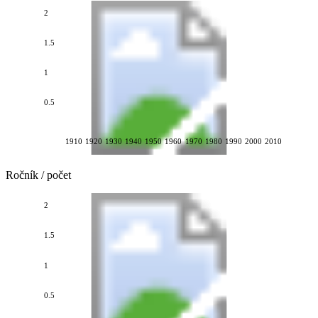
2
1.5
1
0.5
1910
1920
1930
1940
1950
1960
1970
1980
1990
2000
2010
Ročník / počet
2
1.5
1
0.5