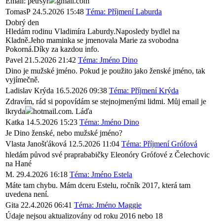
Email: petrsyr
gmail.com
TomasP
24.5.2026 15:48
Téma: Příjmení Laburda
Dobrý den
Hledám rodinu Vladimíra Laburdy.Naposledy bydlel na
Kladně.Jeho maminka se jmenovala Marie za svobodna
Pokorná.Díky za kazdou info.
Pavel
21.5.2026 21:42
Téma: Jméno Dino
Dino je mužské jméno. Pokud je použito jako ženské jméno, tak
vyjímečně.
Ladislav Krýda
16.5.2026 09:38
Téma: Příjmení Krýda
Zdravím, rád si popovídám se stejnojmenými lidmi. Můj email je
lkryda
hotmail.com. Láďa
Katka
14.5.2026 15:23
Téma: Jméno Dino
Je Dino ženské, nebo mužské jméno?
Vlasta Janošťáková
12.5.2026 11:04
Téma: Příjmení Grófová
hledám původ své praprababičky Eleonóry Grófové z Čelechovic
na Hané
M.
29.4.2026 16:18
Téma: Jméno Estela
Máte tam chybu. Mám dceru Estelu, ročník 2017, která tam
uvedena není.
Gita
22.4.2026 06:41
Téma: Jméno Maggie
Údaje nejsou aktualizovány od roku 2016 nebo 18