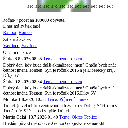
1910
1920
1930
1940
1950
1960
1970
1980
1990
2000
2010
Ročník / počet na 100000 obyvatel
Dnes má svátek také
Ratibor
,
Romeo
Zítra má svátek
Vavřinec
,
Vavrinec
Ostatní diskuze
Šárka
6.8.2026 08:35
Téma: Jméno Torsten
Dobrý den, kdy bude další aktualizace jmen? Chtěla bych znát
četnost jména Torsten. Syn je ročník 2016 a je Liberecký kraj.
Díky ŠV
Šárka
6.8.2026 08:34
Téma: Jméno Torsten
Dobrý den, kdy bude další aktualizace jmen? Chtěla bych znát
četnost jména Torsten. Syn je ročník 2016.Díky ŠV
Monika
1.8.2026 10:38
Téma: Příjmení Trunek
Trunek je veľmi frekventované priezvisko v Dolnej Súči, okres
Trenčín. V Súčasnosti sa píše Trúnek.
Martin Galaj
18.7.2026 01:40
Téma: Okres Teplice
Hledám původ mého otce ,Genzu Galaje.Kde se narodil?