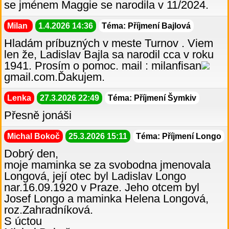
se jménem Maggie se narodila v 11/2024.
Milan
1.4.2026 14:36
Téma: Příjmení Bajlová
Hladám príbuzných v meste Turnov . Viem
len že, Ladislav Bajla sa narodil cca v roku
1941. Prosím o pomoc. mail : milanfisan
gmail.com.Ďakujem.
Lenka
27.3.2026 22:49
Téma: Příjmení Šymkiv
Přesně jonáši
Michal Bokoč
25.3.2026 15:11
Téma: Příjmení Longo
Dobrý den,
moje maminka se za svobodna jmenovala
Longová, její otec byl Ladislav Longo
nar.16.09.1920 v Praze. Jeho otcem byl
Josef Longo a maminka Helena Longová,
roz.Zahradníková.
S úctou