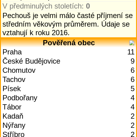
V předminulých stoletích:
0
Pechouš je velmi málo časté příjmení se
středním věkovým průměrem. Údaje se
vztahují k roku 2016.
Pověřená obec
Praha
11
České Budějovice
9
Chomutov
6
Tachov
6
Písek
5
Podbořany
4
Tábor
4
Kadaň
2
Nýřany
2
Stříbro
2