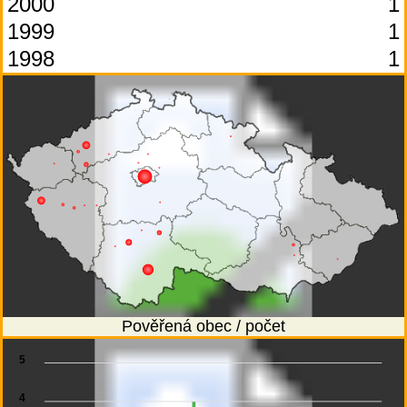
2000
1
1999
1
1998
1
Pověřená obec / počet
5
4