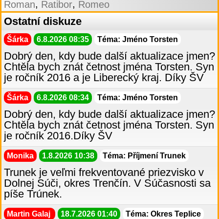
,
,
Roman
Ratibor
Romeo
Ostatní diskuze
Šárka
6.8.2026 08:35
Téma: Jméno Torsten
Dobrý den, kdy bude další aktualizace jmen?
Chtěla bych znát četnost jména Torsten. Syn
je ročník 2016 a je Liberecký kraj. Díky ŠV
Šárka
6.8.2026 08:34
Téma: Jméno Torsten
Dobrý den, kdy bude další aktualizace jmen?
Chtěla bych znát četnost jména Torsten. Syn
je ročník 2016.Díky ŠV
Monika
1.8.2026 10:38
Téma: Příjmení Trunek
Trunek je veľmi frekventované priezvisko v
Dolnej Súči, okres Trenčín. V Súčasnosti sa
píše Trúnek.
Martin Galaj
18.7.2026 01:40
Téma: Okres Teplice