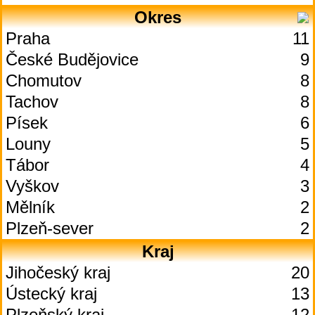
Okres
Praha
11
České Budějovice
9
Chomutov
8
Tachov
8
Písek
6
Louny
5
Tábor
4
Vyškov
3
Mělník
2
Plzeň-sever
2
Kraj
Jihočeský kraj
20
Ústecký kraj
13
Plzeňský kraj
12