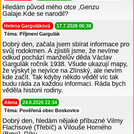
Hledám původ mého otce ,Genzu
Galaje.Kde se narodil?
Helena Garguláková
17.7.2026 06:38
Téma: Příjmení Gargulák
Dobrý den, začala jsem sbírat informace pro
svůj rodokmen. A zjistili jsme, že nevíme
odkud pochází manželův děda Václav
Gargulák ročník 1938. Všude ukazují mapy,
že výskyt je nejvíce na Zlínský, ale nevím
kde začít. Tak kdyby někdo věděl víc tak
budu ráda za každou informaci. Ráda bych
věděla historii rodiny.
Alena
24.6.2026 22:34
Téma: Pověřená obec Boskovice
Dobrý den, hledám nějaké příbuzné Vilmy
Flachsové (Třebíč) a Vilouše Horného
(Brno). Díky