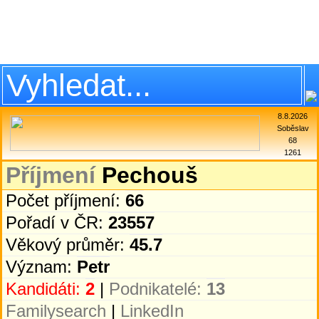
8.8.2026
Soběslav
68
1261
Příjmení
Pechouš
Počet příjmení:
66
Pořadí v ČR:
23557
Věkový průměr:
45.7
Význam:
Petr
Kandidáti:
2
|
Podnikatelé:
13
Familysearch
|
LinkedIn