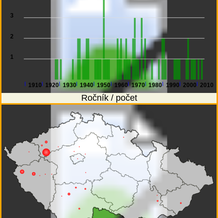
3
2
1
1910
1920
1930
1940
1950
1960
1970
1980
1990
2000
2010
Ročník / počet