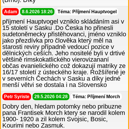
Adam
8.6.2026 18:26
Téma: Příjmení Hauptvogel
příjmení Hauptvogel vzniklo skládáním asi v
15 století v Sasku .Do Česka ho přinesli
sudetoněmecky přistěhovanci, jméno vzniklo
jako přezdívka pro člověka který měl na
starosti reviry případně vedoucí pozice v
dělnických ceších. Jeho nositelé byli v drtivé
většině rimskokatlického vierovizananí
občas evanielického což dokazují matriky ze
16/17 století z ústeckého kraje. Rožšířené je
v severních Čechách v Sasku a díky jedné
menší větvi se dostala i na Slovensko
Petr Syriste
29.5.2026 04:28
Téma: Příjmení Morch
Dobry den, hledam potomky nebo pribuzne
pana Frantisek Morch ktery se narodil kolem
1900- 1920 a zil kolem Svojsic, Bosic,
Kourimi nebo Zasmuk.