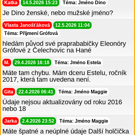
Katka
14.5.2026 15:23
Téma: Jméno Dino
Je Dino ženské, nebo mužské jméno?
Vlasta Janošťáková
12.5.2026 11:04
Téma: Příjmení Grófová
hledám původ své praprababičky Eleonóry
Grófové z Čelechovic na Hané
M.
29.4.2026 16:18
Téma: Jméno Estela
Máte tam chybu. Mám dceru Estelu, ročník
2017, která tam uvedena není.
Gita
22.4.2026 06:41
Téma: Jméno Maggie
Údaje nejsou aktualizovány od roku 2016
nebo 18
Jarka
2.4.2026 23:52
Téma: Jméno Maggie
Máte špatné a neúplné údaje Další holčička