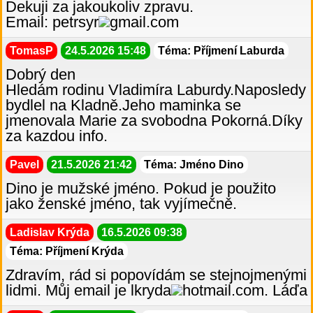
Dekuji za jakoukoliv zpravu.
Email: petrsyr
gmail.com
TomasP
24.5.2026 15:48
Téma: Příjmení Laburda
Dobrý den
Hledám rodinu Vladimíra Laburdy.Naposledy
bydlel na Kladně.Jeho maminka se
jmenovala Marie za svobodna Pokorná.Díky
za kazdou info.
Pavel
21.5.2026 21:42
Téma: Jméno Dino
Dino je mužské jméno. Pokud je použito
jako ženské jméno, tak vyjímečně.
Ladislav Krýda
16.5.2026 09:38
Téma: Příjmení Krýda
Zdravím, rád si popovídám se stejnojmenými
lidmi. Můj email je lkryda
hotmail.com. Láďa