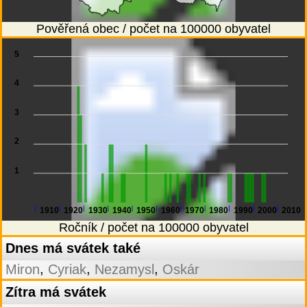
Pověřená obec / počet na 100000 obyvatel
5
4
3
2
1
1910
1920
1930
1940
1950
1960
1970
1980
1990
2000
2010
Ročník / počet na 100000 obyvatel
Dnes má svátek také
,
,
,
Miron
Cyriak
Nezamysl
Oskár
Zítra má svátek