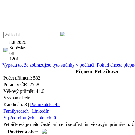
8.8.2026
Soběslav
68
1261
Vypadá to, že zobrazujete tyto stránky v počítači. Pokud chcete přepno
Příjmení
Petráčková
Počet příjmení:
582
Pořadí v ČR:
2558
Věkový průměr:
44.6
Význam:
Petr
Kandidáti:
8
|
Podnikatelé:
45
Familysearch
|
LinkedIn
V předminulých stoletích:
0
Petráčková je málo časté příjmení se středním věkovým průměrem. Úd
Pověřená obec