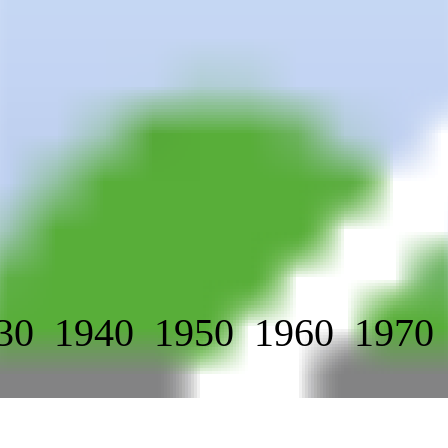
30
1940
1950
1960
1970