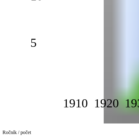
5
1910
1920
19
Ročník / počet