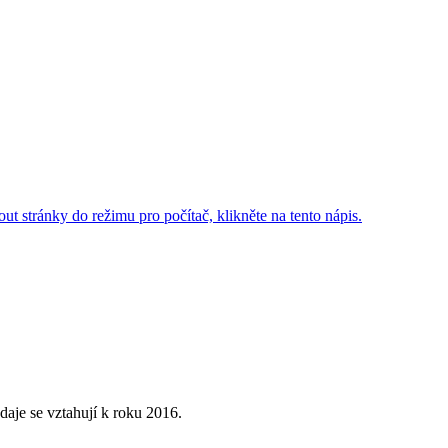
ut stránky do režimu pro počítač, klikněte na tento nápis.
aje se vztahují k roku 2016.