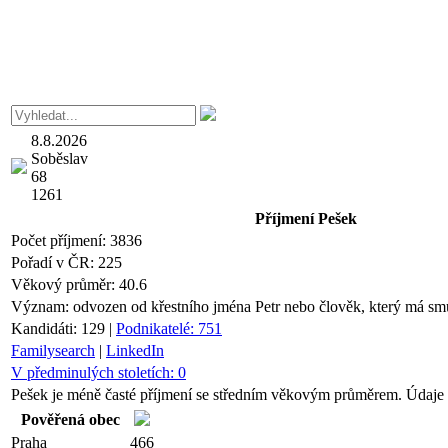
8.8.2026
Soběslav
68
1261
Příjmení
Pešek
Počet příjmení:
3836
Pořadí v ČR:
225
Věkový průměr:
40.6
Význam:
odvozen od křestního jména Petr nebo člověk, který má sm
Kandidáti:
129
|
Podnikatelé:
751
Familysearch
|
LinkedIn
V předminulých stoletích:
0
Pešek je méně časté příjmení se středním věkovým průměrem. Údaje s
Pověřená obec
Praha
466