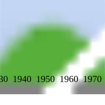
30
1940
1950
1960
1970