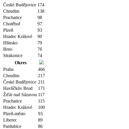
České Budějovice
174
Chrudim
138
Prachatice
98
Chotěboř
97
Plzeň
93
Hradec Králové
90
Hlinsko
79
Brno
76
Strakonice
74
Okres
Praha
466
Chrudim
217
České Budějovice
211
Havlíčkův Brod
171
Žďár nad Sázavou
117
Prachatice
115
Hradec Králové
100
Plzeň-město
93
Liberec
89
Pardubice
86