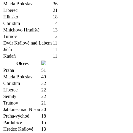
Mladá Boleslav
36
Liberec
21
Hlinsko
18
Chrudim
14
Mnichovo Hradiště
13
Turnov
12
Dvůr Králové nad Labem
11
Jičín
11
Kadaň
11
Okres
Praha
51
Mladá Boleslav
49
Chrudim
32
Liberec
22
Semily
22
Trutnov
21
Jablonec nad Nisou
20
Praha-východ
18
Pardubice
15
Hradec Králové
13