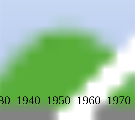
30
1940
1950
1960
1970