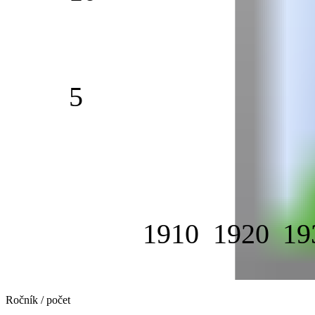
5
1910
1920
19
Ročník / počet