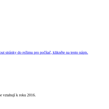
ut stránky do režimu pro počítač, klikněte na tento nápis.
e vztahují k roku 2016.