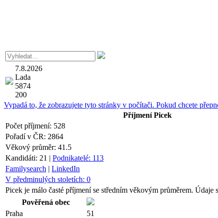
7.8.2026
Lada
5874
200
Vypadá to, že zobrazujete tyto stránky v počítači. Pokud chcete přepno
Příjmení
Picek
Počet příjmení:
528
Pořadí v ČR:
2864
Věkový průměr:
41.5
Kandidáti:
21
|
Podnikatelé:
113
Familysearch
|
LinkedIn
V předminulých stoletích:
0
Picek je málo časté příjmení se středním věkovým průměrem. Údaje s
Pověřená obec
Praha
51