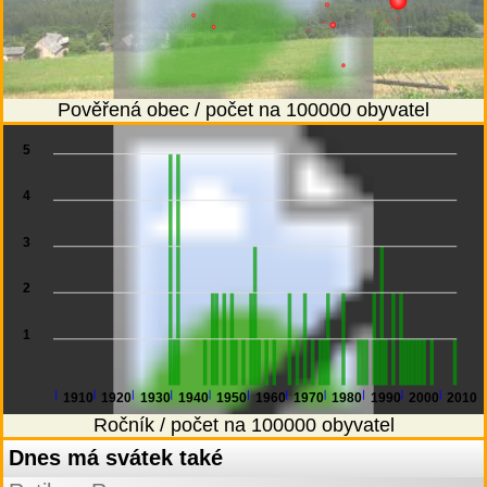
Pověřená obec / počet na 100000 obyvatel
5
4
3
2
1
1910
1920
1930
1940
1950
1960
1970
1980
1990
2000
2010
Ročník / počet na 100000 obyvatel
Dnes má svátek také