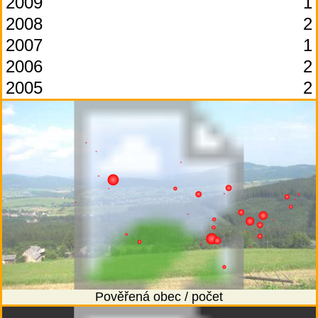
2009
1
2008
2
2007
1
2006
2
2005
2
Pověřená obec / počet