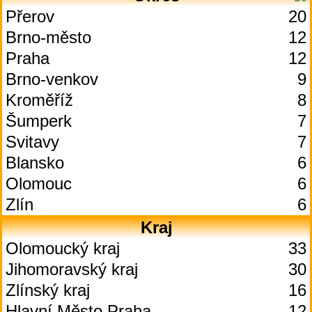
Přerov
20
Brno-město
12
Praha
12
Brno-venkov
9
Kroměříž
8
Šumperk
7
Svitavy
7
Blansko
6
Olomouc
6
Zlín
6
Kraj
Olomoucký kraj
33
Jihomoravský kraj
30
Zlínský kraj
16
Hlavní Město Praha
12