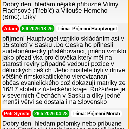
Dobrý den, hledám nějaké příbuzné Vilmy
Flachsové (Třebíč) a Vilouše Horného
(Brno). Díky
Adam
8.6.2026 18:26
Téma: Příjmení Hauptvogel
příjmení Hauptvogel vzniklo skládáním asi v
15 století v Sasku .Do Česka ho přinesli
sudetoněmecky přistěhovanci, jméno vzniklo
jako přezdívka pro člověka který měl na
starosti reviry případně vedoucí pozice v
dělnických ceších. Jeho nositelé byli v drtivé
většině rimskokatlického vierovizananí
občas evanielického což dokazují matriky ze
16/17 století z ústeckého kraje. Rožšířené je
v severních Čechách v Sasku a díky jedné
menší větvi se dostala i na Slovensko
Petr Syriste
29.5.2026 04:28
Téma: Příjmení Morch
Dobry den, hledam potomky nebo pribuzne