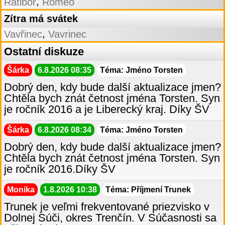
,
Ratibor
Romeo
Zítra má svátek
,
Vavřinec
Vavrinec
Ostatní diskuze
Šárka
6.8.2026 08:35
Téma: Jméno Torsten
Dobrý den, kdy bude další aktualizace jmen?
Chtěla bych znát četnost jména Torsten. Syn
je ročník 2016 a je Liberecký kraj. Díky ŠV
Šárka
6.8.2026 08:34
Téma: Jméno Torsten
Dobrý den, kdy bude další aktualizace jmen?
Chtěla bych znát četnost jména Torsten. Syn
je ročník 2016.Díky ŠV
Monika
1.8.2026 10:38
Téma: Příjmení Trunek
Trunek je veľmi frekventované priezvisko v
Dolnej Súči, okres Trenčín. V Súčasnosti sa