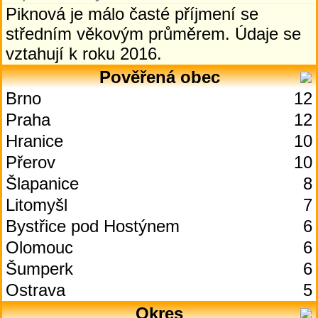
Piknová je málo časté příjmení se
středním věkovým průměrem. Údaje se
vztahují k roku 2016.
Pověřená obec
Brno
12
Praha
12
Hranice
10
Přerov
10
Šlapanice
8
Litomyšl
7
Bystřice pod Hostýnem
6
Olomouc
6
Šumperk
6
Ostrava
5
Okres