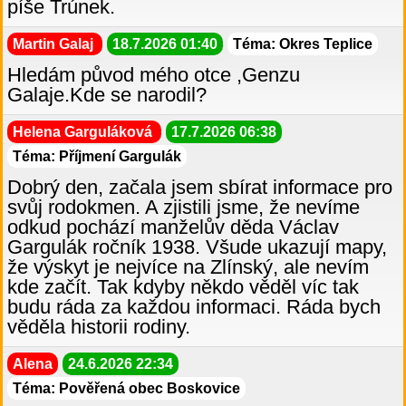
píše Trúnek.
Martin Galaj
18.7.2026 01:40
Téma: Okres Teplice
Hledám původ mého otce ,Genzu
Galaje.Kde se narodil?
Helena Garguláková
17.7.2026 06:38
Téma: Příjmení Gargulák
Dobrý den, začala jsem sbírat informace pro
svůj rodokmen. A zjistili jsme, že nevíme
odkud pochází manželův děda Václav
Gargulák ročník 1938. Všude ukazují mapy,
že výskyt je nejvíce na Zlínský, ale nevím
kde začít. Tak kdyby někdo věděl víc tak
budu ráda za každou informaci. Ráda bych
věděla historii rodiny.
Alena
24.6.2026 22:34
Téma: Pověřená obec Boskovice