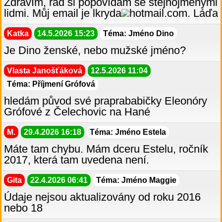
Zdravím, rád si popovídám se stejnojmenými
lidmi. Můj email je lkryda
hotmail.com. Láďa
Katka
14.5.2026 15:23
Téma: Jméno Dino
Je Dino ženské, nebo mužské jméno?
Vlasta Janošťáková
12.5.2026 11:04
Téma: Příjmení Grófová
hledám původ své praprababičky Eleonóry
Grófové z Čelechovic na Hané
M.
29.4.2026 16:18
Téma: Jméno Estela
Máte tam chybu. Mám dceru Estelu, ročník
2017, která tam uvedena není.
Gita
22.4.2026 06:41
Téma: Jméno Maggie
Údaje nejsou aktualizovány od roku 2016
nebo 18