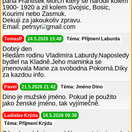
pana Frantisek Morch ktery se narodil kolem
1900- 1920 a zil kolem Svojsic, Bosic,
Kourimi nebo Zasmuk.
Dekuji za jakoukoliv zpravu.
Email: petrsyr
gmail.com
TomasP
24.5.2026 15:48
Téma: Příjmení Laburda
Dobrý den
Hledám rodinu Vladimíra Laburdy.Naposledy
bydlel na Kladně.Jeho maminka se
jmenovala Marie za svobodna Pokorná.Díky
za kazdou info.
Pavel
21.5.2026 21:42
Téma: Jméno Dino
Dino je mužské jméno. Pokud je použito
jako ženské jméno, tak vyjímečně.
Ladislav Krýda
16.5.2026 09:38
Téma: Příjmení Krýda