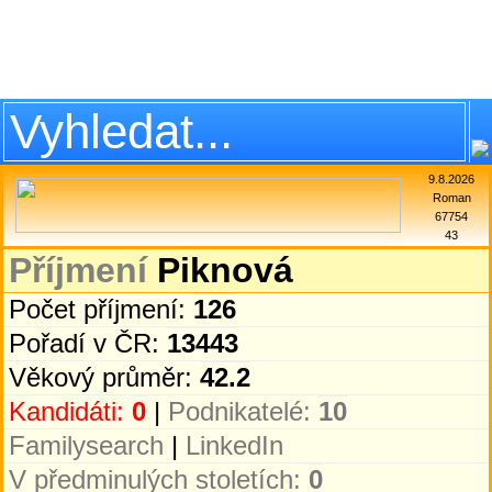
9.8.2026
Roman
67754
43
Příjmení
Piknová
Počet příjmení:
126
Pořadí v ČR:
13443
Věkový průměr:
42.2
Kandidáti:
0
|
Podnikatelé:
10
Familysearch
|
LinkedIn
V předminulých stoletích:
0