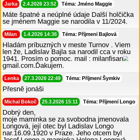
Jarka
2.4.2026 23:52
Téma: Jméno Maggie
Máte špatné a neúplné údaje Další holčička
se jménem Maggie se narodila v 11/2024.
Milan
1.4.2026 14:36
Téma: Příjmení Bajlová
Hladám príbuzných v meste Turnov . Viem
len že, Ladislav Bajla sa narodil cca v roku
1941. Prosím o pomoc. mail : milanfisan
gmail.com.Ďakujem.
Lenka
27.3.2026 22:49
Téma: Příjmení Šymkiv
Přesně jonáši
Michal Bokoč
25.3.2026 15:11
Téma: Příjmení Longo
Dobrý den,
moje maminka se za svobodna jmenovala
Longová, její otec byl Ladislav Longo
nar.16.09.1920 v Praze. Jeho otcem byl
Josef Longo a maminka Helena Longová,