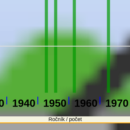
0
1940
1950
1960
1970
Ročník / počet