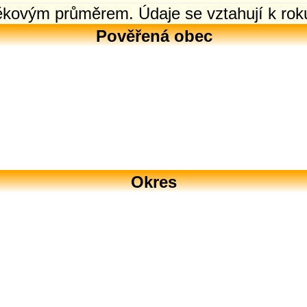
 věkovým průměrem. Údaje se vztahují k rok
Pověřená obec
Okres