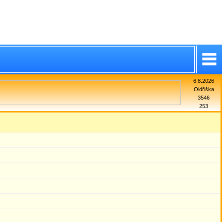
6.8.2026
Oldřiška
3546
253