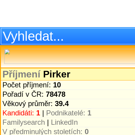
Příjmení
Pirker
Počet příjmení:
10
Pořadí v ČR:
78478
Věkový průměr:
39.4
Kandidáti:
1
|
Podnikatelé:
1
Familysearch
|
LinkedIn
V předminulých stoletích:
0