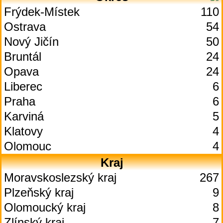
Frýdek-Místek
110
Ostrava
54
Nový Jičín
50
Bruntál
24
Opava
24
Liberec
6
Praha
6
Karviná
5
Klatovy
4
Olomouc
4
Kraj
Moravskoslezský kraj
267
Plzeňský kraj
9
Olomoucký kraj
8
Zlínský kraj
7