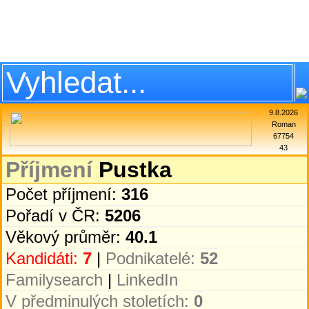
9.8.2026
Roman
67754
43
Příjmení
Pustka
Počet příjmení:
316
Pořadí v ČR:
5206
Věkový průměr:
40.1
Kandidáti:
7
|
Podnikatelé:
52
Familysearch
|
LinkedIn
V předminulých stoletích:
0