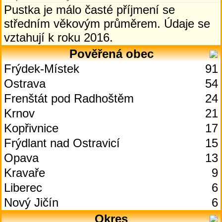
Pustka je málo časté příjmení se
středním věkovým průměrem. Údaje se
vztahují k roku 2016.
Pověřená obec
Frýdek-Místek
91
Ostrava
54
Frenštát pod Radhoštěm
24
Krnov
21
Kopřivnice
17
Frýdlant nad Ostravicí
15
Opava
13
Kravaře
9
Liberec
6
Nový Jičín
6
Okres