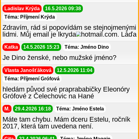
Ladislav Krýda
16.5.2026 09:38
Téma: Příjmení Krýda
Zdravím, rád si popovídám se stejnojmenými
lidmi. Můj email je lkryda
hotmail.com. Láďa
Katka
14.5.2026 15:23
Téma: Jméno Dino
Je Dino ženské, nebo mužské jméno?
Vlasta Janošťáková
12.5.2026 11:04
Téma: Příjmení Grófová
hledám původ své praprababičky Eleonóry
Grófové z Čelechovic na Hané
M.
29.4.2026 16:18
Téma: Jméno Estela
Máte tam chybu. Mám dceru Estelu, ročník
2017, která tam uvedena není.
Gita
22.4.2026 06:41
Téma: Jméno Maggie