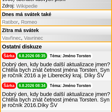
Zdroj:
Wikipedie
Dnes má svátek také
,
Ratibor
Romeo
Zítra má svátek
,
Vavřinec
Vavrinec
Ostatní diskuze
Šárka
6.8.2026 08:35
Téma: Jméno Torsten
Dobrý den, kdy bude další aktualizace jmen?
Chtěla bych znát četnost jména Torsten. Syn
je ročník 2016 a je Liberecký kraj. Díky ŠV
Šárka
6.8.2026 08:34
Téma: Jméno Torsten
Dobrý den, kdy bude další aktualizace jmen?
Chtěla bych znát četnost jména Torsten. Syn
je ročník 2016.Díky ŠV