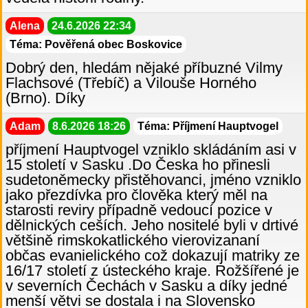
Alena
24.6.2026 22:34
Téma: Pověřená obec Boskovice
Dobrý den, hledám nějaké příbuzné Vilmy
Flachsové (Třebíč) a Vilouše Horného
(Brno). Díky
Adam
8.6.2026 18:26
Téma: Příjmení Hauptvogel
příjmení Hauptvogel vzniklo skládáním asi v
15 století v Sasku .Do Česka ho přinesli
sudetoněmecky přistěhovanci, jméno vzniklo
jako přezdívka pro člověka který měl na
starosti reviry případně vedoucí pozice v
dělnických ceších. Jeho nositelé byli v drtivé
většině rimskokatlického vierovizananí
občas evanielického což dokazují matriky ze
16/17 století z ústeckého kraje. Rožšířené je
v severních Čechách v Sasku a díky jedné
menší větvi se dostala i na Slovensko