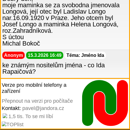
moje maminka se za svobodna jmenovala
Longová, její otec byl Ladislav Longo
nar.16.09.1920 v Praze. Jeho otcem byl
Josef Longo a maminka Helena Longová,
roz.Zahradníková.
S úctou
Michal Bokoč
Anonym
15.3.2026 16:49
Téma: Jméno Ida
ke známým nositelům jména - co Ida
Rapaičová?
Verze pro mobilní telefony a
zařízení
Přepnout na verzi pro počítače
Kontakt:
pavel@jandora.cz
1,5 tis. To se mi líbí