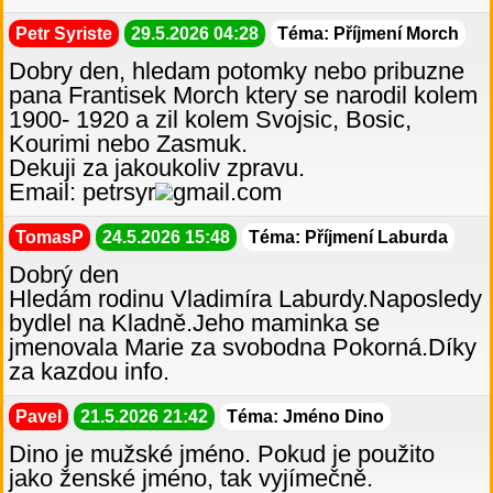
Petr Syriste
29.5.2026 04:28
Téma: Příjmení Morch
Dobry den, hledam potomky nebo pribuzne
pana Frantisek Morch ktery se narodil kolem
1900- 1920 a zil kolem Svojsic, Bosic,
Kourimi nebo Zasmuk.
Dekuji za jakoukoliv zpravu.
Email: petrsyr
gmail.com
TomasP
24.5.2026 15:48
Téma: Příjmení Laburda
Dobrý den
Hledám rodinu Vladimíra Laburdy.Naposledy
bydlel na Kladně.Jeho maminka se
jmenovala Marie za svobodna Pokorná.Díky
za kazdou info.
Pavel
21.5.2026 21:42
Téma: Jméno Dino
Dino je mužské jméno. Pokud je použito
jako ženské jméno, tak vyjímečně.