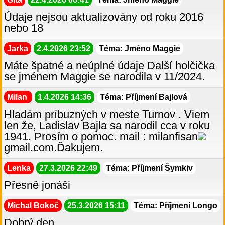
Údaje nejsou aktualizovány od roku 2016
nebo 18
Jarka
2.4.2026 23:52
Téma: Jméno Maggie
Máte špatné a neúplné údaje Další holčička
se jménem Maggie se narodila v 11/2024.
Milan
1.4.2026 14:36
Téma: Příjmení Bajlová
Hladám príbuzných v meste Turnov . Viem
len že, Ladislav Bajla sa narodil cca v roku
1941. Prosím o pomoc. mail : milanfisan
gmail.com.Ďakujem.
Lenka
27.3.2026 22:49
Téma: Příjmení Šymkiv
Přesně jonáši
Michal Bokoč
25.3.2026 15:11
Téma: Příjmení Longo
Dobrý den,