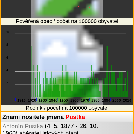
Pověřená obec / počet na 100000 obyvatel
10
8
6
4
2
1910
1920
1930
1940
1950
1960
1970
1980
1990
2000
2010
Ročník / počet na 100000 obyvatel
Známí nositelé jména
Pustka
(4. 5. 1877 - 26. 10.
Antonín Pustka
1960) sběratel lidových písní