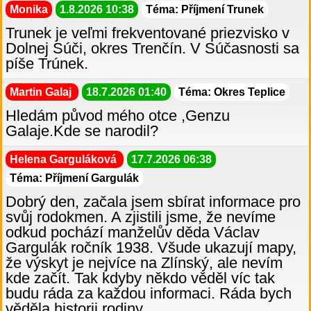
Monika
1.8.2026 10:38
Téma: Příjmení Trunek
Trunek je veľmi frekventované priezvisko v
Dolnej Súči, okres Trenčín. V Súčasnosti sa
píše Trúnek.
Martin Galaj
18.7.2026 01:40
Téma: Okres Teplice
Hledám původ mého otce ,Genzu
Galaje.Kde se narodil?
Helena Garguláková
17.7.2026 06:38
Téma: Příjmení Gargulák
Dobrý den, začala jsem sbírat informace pro
svůj rodokmen. A zjistili jsme, že nevíme
odkud pochází manželův děda Václav
Gargulák ročník 1938. Všude ukazují mapy,
že výskyt je nejvíce na Zlínský, ale nevím
kde začít. Tak kdyby někdo věděl víc tak
budu ráda za každou informaci. Ráda bych
věděla historii rodiny.