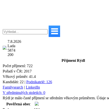
7.8.2026
Lada
5874
200
Příjmení
Rýdl
Počet příjmení:
722
Pořadí v ČR:
2017
Věkový průměr:
41.4
Kandidáti:
22
|
Podnikatelé:
126
Familysearch
|
LinkedIn
V předminulých stoletích:
0
Rýdl je málo časté příjmení se středním věkovým průměrem. Údaje se
Pověřená obec