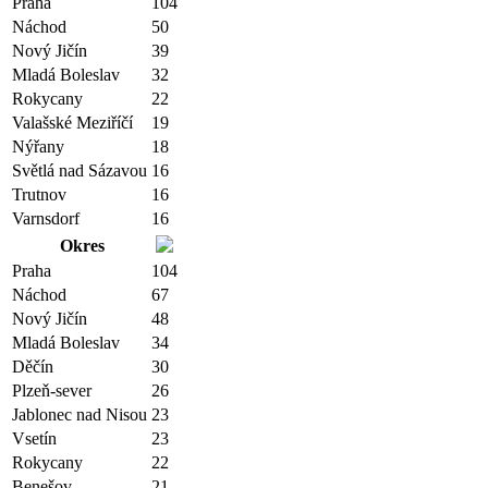
Praha
104
Náchod
50
Nový Jičín
39
Mladá Boleslav
32
Rokycany
22
Valašské Meziříčí
19
Nýřany
18
Světlá nad Sázavou
16
Trutnov
16
Varnsdorf
16
Okres
Praha
104
Náchod
67
Nový Jičín
48
Mladá Boleslav
34
Děčín
30
Plzeň-sever
26
Jablonec nad Nisou
23
Vsetín
23
Rokycany
22
Benešov
21