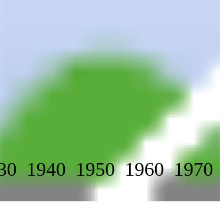
30
1940
1950
1960
1970