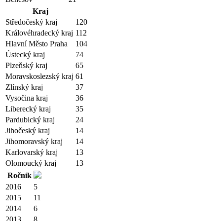
Kraj
Středočeský kraj
120
Královéhradecký kraj
112
Hlavní Město Praha
104
Ústecký kraj
74
Plzeňský kraj
65
Moravskoslezský kraj
61
Zlínský kraj
37
Vysočina kraj
36
Liberecký kraj
35
Pardubický kraj
24
Jihočeský kraj
14
Jihomoravský kraj
14
Karlovarský kraj
13
Olomoucký kraj
13
Ročník
2016
5
2015
11
2014
6
2013
8