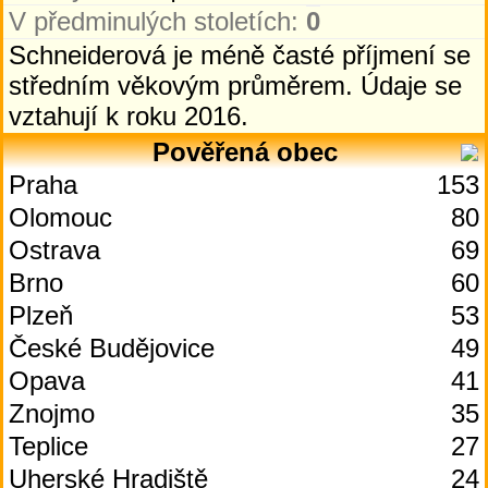
V předminulých stoletích:
0
Schneiderová je méně časté příjmení se
středním věkovým průměrem. Údaje se
vztahují k roku 2016.
Pověřená obec
Praha
153
Olomouc
80
Ostrava
69
Brno
60
Plzeň
53
České Budějovice
49
Opava
41
Znojmo
35
Teplice
27
Uherské Hradiště
24