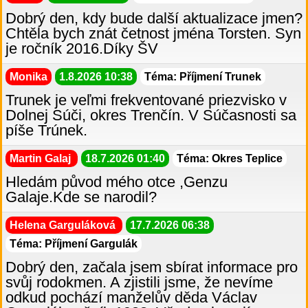
Dobrý den, kdy bude další aktualizace jmen?
Chtěla bych znát četnost jména Torsten. Syn
je ročník 2016.Díky ŠV
Monika
1.8.2026 10:38
Téma: Příjmení Trunek
Trunek je veľmi frekventované priezvisko v
Dolnej Súči, okres Trenčín. V Súčasnosti sa
píše Trúnek.
Martin Galaj
18.7.2026 01:40
Téma: Okres Teplice
Hledám původ mého otce ,Genzu
Galaje.Kde se narodil?
Helena Garguláková
17.7.2026 06:38
Téma: Příjmení Gargulák
Dobrý den, začala jsem sbírat informace pro
svůj rodokmen. A zjistili jsme, že nevíme
odkud pochází manželův děda Václav