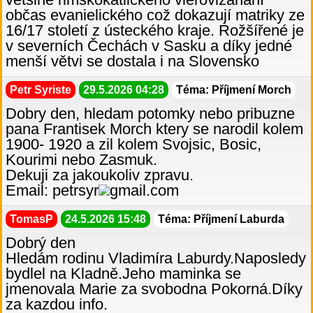
občas evanielického což dokazují matriky ze
16/17 století z ústeckého kraje. Rožšířené je
v severních Čechách v Sasku a díky jedné
menší větvi se dostala i na Slovensko
Petr Syriste
29.5.2026 04:28
Téma: Příjmení Morch
Dobry den, hledam potomky nebo pribuzne
pana Frantisek Morch ktery se narodil kolem
1900- 1920 a zil kolem Svojsic, Bosic,
Kourimi nebo Zasmuk.
Dekuji za jakoukoliv zpravu.
Email: petrsyr
gmail.com
TomasP
24.5.2026 15:48
Téma: Příjmení Laburda
Dobrý den
Hledám rodinu Vladimíra Laburdy.Naposledy
bydlel na Kladně.Jeho maminka se
jmenovala Marie za svobodna Pokorná.Díky
za kazdou info.