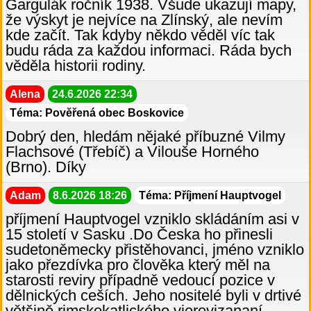
Gargulák ročník 1938. Všude ukazují mapy,
že výskyt je nejvíce na Zlínský, ale nevím
kde začít. Tak kdyby někdo věděl víc tak
budu ráda za každou informaci. Ráda bych
věděla historii rodiny.
Alena
24.6.2026 22:34
Téma: Pověřená obec Boskovice
Dobrý den, hledám nějaké příbuzné Vilmy
Flachsové (Třebíč) a Vilouše Horného
(Brno). Díky
Adam
8.6.2026 18:26
Téma: Příjmení Hauptvogel
příjmení Hauptvogel vzniklo skládáním asi v
15 století v Sasku .Do Česka ho přinesli
sudetoněmecky přistěhovanci, jméno vzniklo
jako přezdívka pro člověka který měl na
starosti reviry případně vedoucí pozice v
dělnických ceších. Jeho nositelé byli v drtivé
většině rimskokatlického vierovizananí