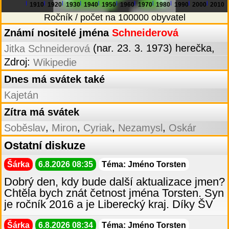
1910
1920
1930
1940
1950
1960
1970
1980
1990
2000
2010
Ročník / počet na 100000 obyvatel
Známí nositelé jména
Schneiderová
(nar. 23. 3. 1973) herečka,
Jitka Schneiderová
Zdroj:
Wikipedie
Dnes má svátek také
Kajetán
Zítra má svátek
,
,
,
,
Soběslav
Miron
Cyriak
Nezamysl
Oskár
Ostatní diskuze
Šárka
6.8.2026 08:35
Téma: Jméno Torsten
Dobrý den, kdy bude další aktualizace jmen?
Chtěla bych znát četnost jména Torsten. Syn
je ročník 2016 a je Liberecký kraj. Díky ŠV
Šárka
6.8.2026 08:34
Téma: Jméno Torsten