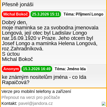
Přesně jonáši
Michal Bokoč
25.3.2026 15:11
Téma: Příjmení Longo
Dobrý den,
moje maminka se za svobodna jmenovala
Longová, její otec byl Ladislav Longo
nar.16.09.1920 v Praze. Jeho otcem byl
Josef Longo a maminka Helena Longová,
roz.Zahradníková.
S úctou
Michal Bokoč
Anonym
15.3.2026 16:49
Téma: Jméno Ida
ke známým nositelům jména - co Ida
Rapaičová?
Verze pro mobilní telefony a zařízení
Přepnout na verzi pro počítače
Kontakt:
pavel@jandora.cz