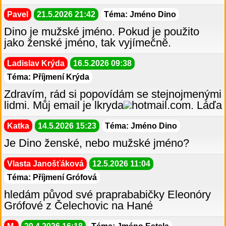
Pavel
21.5.2026 21:42
Téma: Jméno Dino
Dino je mužské jméno. Pokud je použito
jako ženské jméno, tak vyjímečně.
Ladislav Krýda
16.5.2026 09:38
Téma: Příjmení Krýda
Zdravím, rád si popovídám se stejnojmenými
lidmi. Můj email je lkryda
hotmail.com. Láďa
Katka
14.5.2026 15:23
Téma: Jméno Dino
Je Dino ženské, nebo mužské jméno?
Vlasta Janošťáková
12.5.2026 11:04
Téma: Příjmení Grófová
hledám původ své praprababičky Eleonóry
Grófové z Čelechovic na Hané