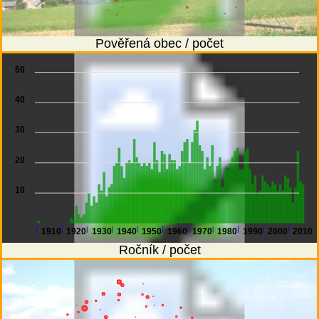
Pověřená obec / počet
50
40
30
20
10
1910
1920
1930
1940
1950
1960
1970
1980
1990
2000
2010
Ročník / počet