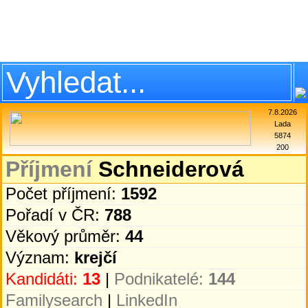
7.8.2026
Lada
5874
200
Příjmení
Schneiderová
Počet příjmení:
1592
Pořadí v ČR:
788
Věkový průměr:
44
Význam:
krejčí
Kandidáti:
13
|
Podnikatelé:
144
Familysearch
|
LinkedIn