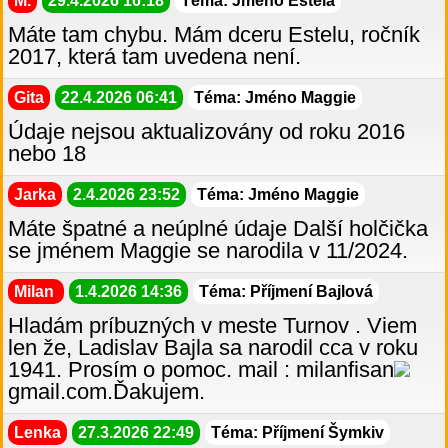
M.
29.4.2026 16:18
Téma: Jméno Estela
Máte tam chybu. Mám dceru Estelu, ročník
2017, která tam uvedena není.
Gita
22.4.2026 06:41
Téma: Jméno Maggie
Údaje nejsou aktualizovány od roku 2016
nebo 18
Jarka
2.4.2026 23:52
Téma: Jméno Maggie
Máte špatné a neúplné údaje Další holčička
se jménem Maggie se narodila v 11/2024.
Milan
1.4.2026 14:36
Téma: Příjmení Bajlová
Hladám príbuzných v meste Turnov . Viem
len že, Ladislav Bajla sa narodil cca v roku
1941. Prosím o pomoc. mail : milanfisan
gmail.com.Ďakujem.
Lenka
27.3.2026 22:49
Téma: Příjmení Šymkiv