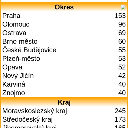
Okres
Praha
153
Olomouc
96
Ostrava
69
Brno-město
60
České Budějovice
55
Plzeň-město
53
Opava
52
Nový Jičín
42
Karviná
40
Znojmo
40
Kraj
Moravskoslezský kraj
245
Středočeský kraj
173
Jihomoravský kraj
165