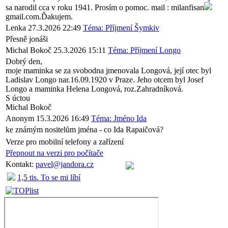
sa narodil cca v roku 1941. Prosím o pomoc. mail : milanfisan
gmail.com.Ďakujem.
Lenka
27.3.2026 22:49
Téma: Příjmení Šymkiv
Přesně jonáši
Michal Bokoč
25.3.2026 15:11
Téma: Příjmení Longo
Dobrý den,
moje maminka se za svobodna jmenovala Longová, její otec byl
Ladislav Longo nar.16.09.1920 v Praze. Jeho otcem byl Josef
Longo a maminka Helena Longová, roz.Zahradníková.
S úctou
Michal Bokoč
Anonym
15.3.2026 16:49
Téma: Jméno Ida
ke známým nositelům jména - co Ida Rapaičová?
Verze pro mobilní telefony a zařízení
Přepnout na verzi pro počítače
Kontakt:
pavel@jandora.cz
1,5 tis. To se mi líbí