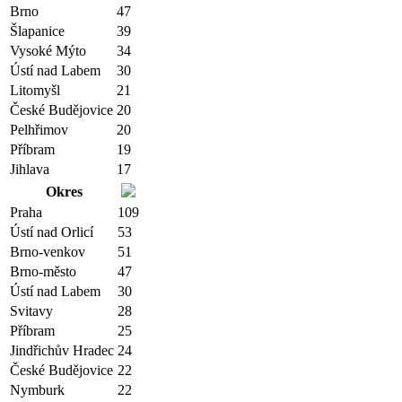
Brno
47
Šlapanice
39
Vysoké Mýto
34
Ústí nad Labem
30
Litomyšl
21
České Budějovice
20
Pelhřimov
20
Příbram
19
Jihlava
17
Okres
Praha
109
Ústí nad Orlicí
53
Brno-venkov
51
Brno-město
47
Ústí nad Labem
30
Svitavy
28
Příbram
25
Jindřichův Hradec
24
České Budějovice
22
Nymburk
22