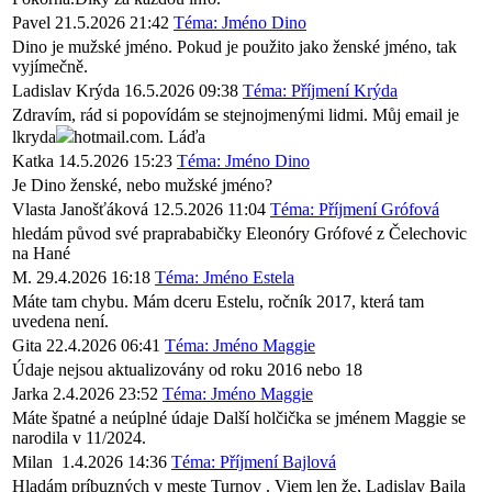
Pavel
21.5.2026 21:42
Téma: Jméno Dino
Dino je mužské jméno. Pokud je použito jako ženské jméno, tak
vyjímečně.
Ladislav Krýda
16.5.2026 09:38
Téma: Příjmení Krýda
Zdravím, rád si popovídám se stejnojmenými lidmi. Můj email je
lkryda
hotmail.com. Láďa
Katka
14.5.2026 15:23
Téma: Jméno Dino
Je Dino ženské, nebo mužské jméno?
Vlasta Janošťáková
12.5.2026 11:04
Téma: Příjmení Grófová
hledám původ své praprababičky Eleonóry Grófové z Čelechovic
na Hané
M.
29.4.2026 16:18
Téma: Jméno Estela
Máte tam chybu. Mám dceru Estelu, ročník 2017, která tam
uvedena není.
Gita
22.4.2026 06:41
Téma: Jméno Maggie
Údaje nejsou aktualizovány od roku 2016 nebo 18
Jarka
2.4.2026 23:52
Téma: Jméno Maggie
Máte špatné a neúplné údaje Další holčička se jménem Maggie se
narodila v 11/2024.
Milan
1.4.2026 14:36
Téma: Příjmení Bajlová
Hladám príbuzných v meste Turnov . Viem len že, Ladislav Bajla