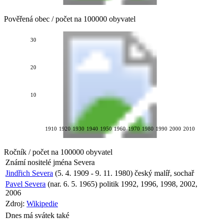
Pověřená obec / počet na 100000 obyvatel
30
20
10
1910
1920
1930
1940
1950
1960
1970
1980
1990
2000
2010
Ročník / počet na 100000 obyvatel
Známí nositelé jména
Severa
Jindřich Severa
(5. 4. 1909 - 9. 11. 1980) český malíř, sochař
Pavel Severa
(nar. 6. 5. 1965) politik 1992, 1996, 1998, 2002,
2006
Zdroj:
Wikipedie
Dnes má svátek také