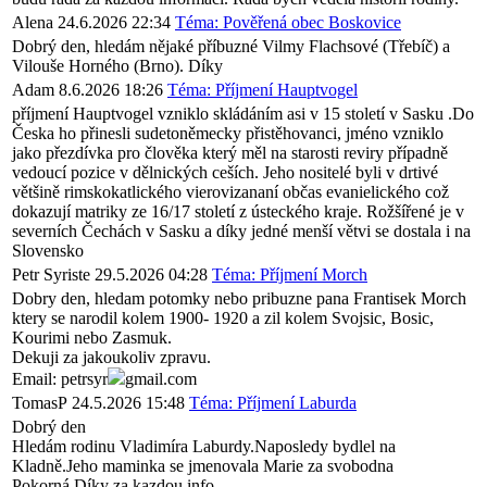
Alena
24.6.2026 22:34
Téma: Pověřená obec Boskovice
Dobrý den, hledám nějaké příbuzné Vilmy Flachsové (Třebíč) a
Vilouše Horného (Brno). Díky
Adam
8.6.2026 18:26
Téma: Příjmení Hauptvogel
příjmení Hauptvogel vzniklo skládáním asi v 15 století v Sasku .Do
Česka ho přinesli sudetoněmecky přistěhovanci, jméno vzniklo
jako přezdívka pro člověka který měl na starosti reviry případně
vedoucí pozice v dělnických ceších. Jeho nositelé byli v drtivé
většině rimskokatlického vierovizananí občas evanielického což
dokazují matriky ze 16/17 století z ústeckého kraje. Rožšířené je v
severních Čechách v Sasku a díky jedné menší větvi se dostala i na
Slovensko
Petr Syriste
29.5.2026 04:28
Téma: Příjmení Morch
Dobry den, hledam potomky nebo pribuzne pana Frantisek Morch
ktery se narodil kolem 1900- 1920 a zil kolem Svojsic, Bosic,
Kourimi nebo Zasmuk.
Dekuji za jakoukoliv zpravu.
Email: petrsyr
gmail.com
TomasP
24.5.2026 15:48
Téma: Příjmení Laburda
Dobrý den
Hledám rodinu Vladimíra Laburdy.Naposledy bydlel na
Kladně.Jeho maminka se jmenovala Marie za svobodna
Pokorná.Díky za kazdou info.