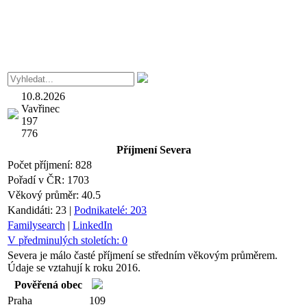
10.8.2026
Vavřinec
197
776
Příjmení
Severa
Počet příjmení:
828
Pořadí v ČR:
1703
Věkový průměr:
40.5
Kandidáti:
23
|
Podnikatelé:
203
Familysearch
|
LinkedIn
V předminulých stoletích:
0
Severa je málo časté příjmení se středním věkovým průměrem.
Údaje se vztahují k roku 2016.
Pověřená obec
Praha
109