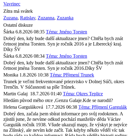
Vavrinec
Zítra má svátek
Zuzana
,
Ratislav
,
Zuzanna
,
Zuzanka
Ostatní diskuze
Šárka
6.8.2026 08:35
Téma: Jméno Torsten
Dobrý den, kdy bude další aktualizace jmen? Chtěla bych znát
četnost jména Torsten. Syn je ročník 2016 a je Liberecký kraj.
Díky ŠV
Šárka
6.8.2026 08:34
Téma: Jméno Torsten
Dobrý den, kdy bude další aktualizace jmen? Chtěla bych znát
četnost jména Torsten. Syn je ročník 2016.Díky ŠV
Monika
1.8.2026 10:38
Téma: Příjmení Trunek
Trunek je veľmi frekventované priezvisko v Dolnej Súči, okres
Trenčín. V Súčasnosti sa píše Trúnek.
Martin Galaj
18.7.2026 01:40
Téma: Okres Teplice
Hledám původ mého otce ,Genzu Galaje.Kde se narodil?
Helena Garguláková
17.7.2026 06:38
Téma: Příjmení Gargulák
Dobrý den, začala jsem sbírat informace pro svůj rodokmen. A
zjistili jsme, že nevíme odkud pochází manželův děda Václav
Gargulák ročník 1938. Všude ukazují mapy, že výskyt je nejvíce
na Zlínský, ale nevím kde začít. Tak kdyby někdo věděl víc tak
budu ráda za každou informaci. Ráda bych věděla historii rodiny.