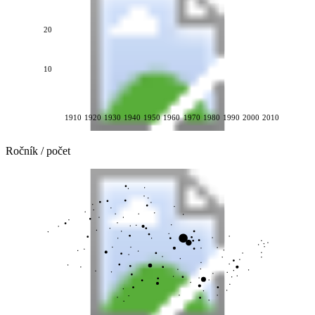
20
10
1910
1920
1930
1940
1950
1960
1970
1980
1990
2000
2010
Ročník / počet