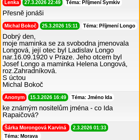
Lenka
27.3.2026 22:49
Téma: Příjmení Šymkiv
Přesně jonáši
Michal Bokoč
25.3.2026 15:11
Téma: Příjmení Longo
Dobrý den,
moje maminka se za svobodna jmenovala
Longová, její otec byl Ladislav Longo
nar.16.09.1920 v Praze. Jeho otcem byl
Josef Longo a maminka Helena Longová,
roz.Zahradníková.
S úctou
Michal Bokoč
Anonym
15.3.2026 16:49
Téma: Jméno Ida
ke známým nositelům jména - co Ida
Rapaičová?
Šárka Morongová Karviná
2.3.2026 01:33
Téma: Morava