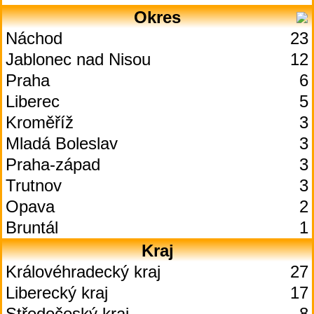
Okres
Náchod
23
Jablonec nad Nisou
12
Praha
6
Liberec
5
Kroměříž
3
Mladá Boleslav
3
Praha-západ
3
Trutnov
3
Opava
2
Bruntál
1
Kraj
Královéhradecký kraj
27
Liberecký kraj
17
Středočeský kraj
8