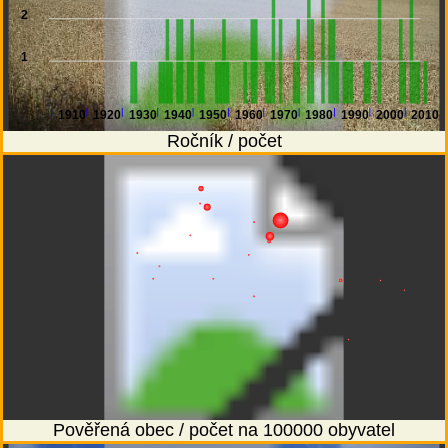
2
1
1910
1920
1930
1940
1950
1960
1970
1980
1990
2000
2010
Ročník / počet
Pověřená obec / počet na 100000 obyvatel