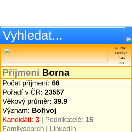
6.8.2026
Oldřiška
3546
253
Příjmení
Borna
Počet příjmení:
66
Pořadí v ČR:
23557
Věkový průměr:
39.9
Význam:
Bořivoj
Kandidáti:
3
|
Podnikatelé:
15
Familysearch
|
LinkedIn