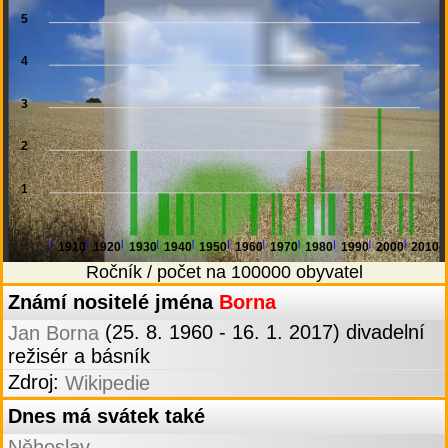
5
4
3
2
1
1910
1920
1930
1940
1950
1960
1970
1980
1990
2000
2010
Ročník / počet na 100000 obyvatel
Známí nositelé jména
Borna
(25. 8. 1960 - 16. 1. 2017) divadelní
Jan Borna
režisér a básník
Zdroj:
Wikipedie
Dnes má svátek také
Něhoslav