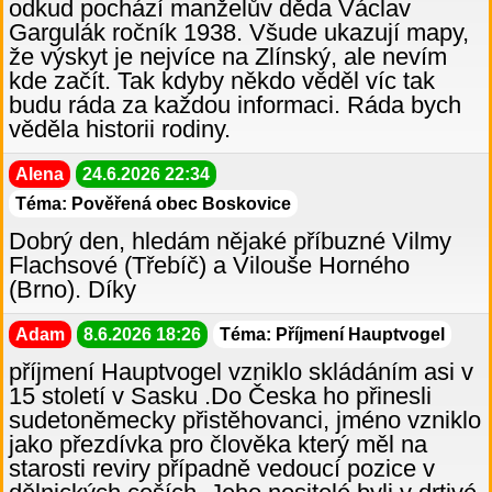
odkud pochází manželův děda Václav
Gargulák ročník 1938. Všude ukazují mapy,
že výskyt je nejvíce na Zlínský, ale nevím
kde začít. Tak kdyby někdo věděl víc tak
budu ráda za každou informaci. Ráda bych
věděla historii rodiny.
Alena
24.6.2026 22:34
Téma: Pověřená obec Boskovice
Dobrý den, hledám nějaké příbuzné Vilmy
Flachsové (Třebíč) a Vilouše Horného
(Brno). Díky
Adam
8.6.2026 18:26
Téma: Příjmení Hauptvogel
příjmení Hauptvogel vzniklo skládáním asi v
15 století v Sasku .Do Česka ho přinesli
sudetoněmecky přistěhovanci, jméno vzniklo
jako přezdívka pro člověka který měl na
starosti reviry případně vedoucí pozice v