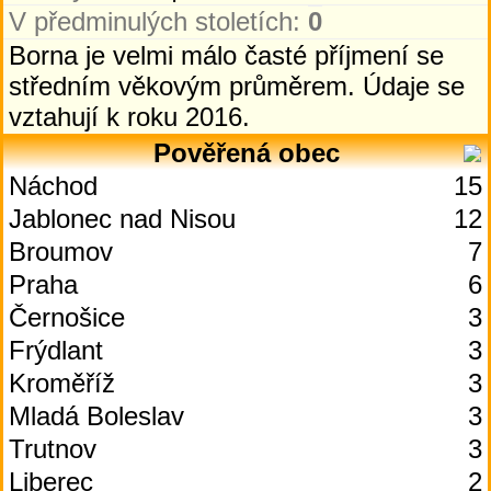
V předminulých stoletích:
0
Borna je velmi málo časté příjmení se
středním věkovým průměrem. Údaje se
vztahují k roku 2016.
Pověřená obec
Náchod
15
Jablonec nad Nisou
12
Broumov
7
Praha
6
Černošice
3
Frýdlant
3
Kroměříž
3
Mladá Boleslav
3
Trutnov
3
Liberec
2