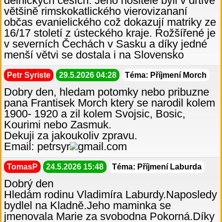
dělnických ceších. Jeho nositelé byli v drtivé
většině rimskokatlického vierovizananí
občas evanielického což dokazují matriky ze
16/17 století z ústeckého kraje. Rožšířené je
v severních Čechách v Sasku a díky jedné
menší větvi se dostala i na Slovensko
Petr Syriste
29.5.2026 04:28
Téma: Příjmení Morch
Dobry den, hledam potomky nebo pribuzne
pana Frantisek Morch ktery se narodil kolem
1900- 1920 a zil kolem Svojsic, Bosic,
Kourimi nebo Zasmuk.
Dekuji za jakoukoliv zpravu.
Email: petrsyr
gmail.com
TomasP
24.5.2026 15:48
Téma: Příjmení Laburda
Dobrý den
Hledám rodinu Vladimíra Laburdy.Naposledy
bydlel na Kladně.Jeho maminka se
jmenovala Marie za svobodna Pokorná.Díky