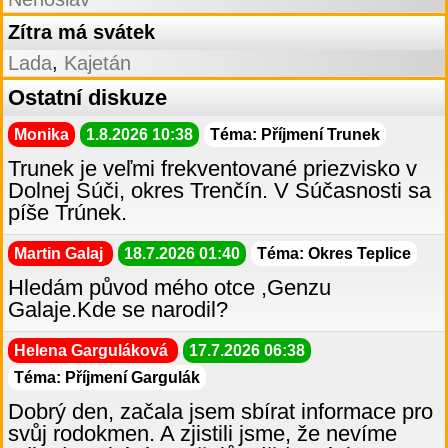
Zítra má svátek
,
Lada
Kajetán
Ostatní diskuze
Monika
1.8.2026 10:38
Téma: Příjmení Trunek
Trunek je veľmi frekventované priezvisko v
Dolnej Súči, okres Trenčín. V Súčasnosti sa
píše Trúnek.
Martin Galaj
18.7.2026 01:40
Téma: Okres Teplice
Hledám původ mého otce ,Genzu
Galaje.Kde se narodil?
Helena Garguláková
17.7.2026 06:38
Téma: Příjmení Gargulák
Dobrý den, začala jsem sbírat informace pro
svůj rodokmen. A zjistili jsme, že nevíme