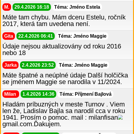
M.
29.4.2026 16:18
Téma: Jméno Estela
Máte tam chybu. Mám dceru Estelu, ročník
2017, která tam uvedena není.
Gita
22.4.2026 06:41
Téma: Jméno Maggie
Údaje nejsou aktualizovány od roku 2016
nebo 18
Jarka
2.4.2026 23:52
Téma: Jméno Maggie
Máte špatné a neúplné údaje Další holčička
se jménem Maggie se narodila v 11/2024.
Milan
1.4.2026 14:36
Téma: Příjmení Bajlová
Hladám príbuzných v meste Turnov . Viem
len že, Ladislav Bajla sa narodil cca v roku
1941. Prosím o pomoc. mail : milanfisan
gmail.com.Ďakujem.