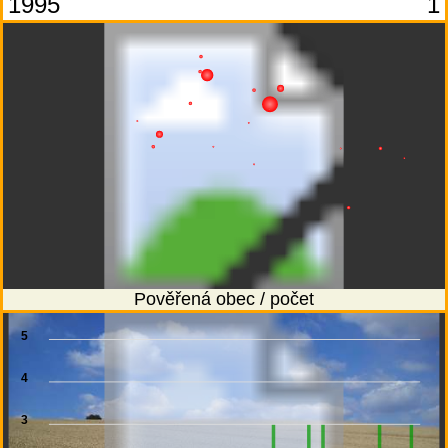
1995
1
Pověřená obec / počet
5
4
3