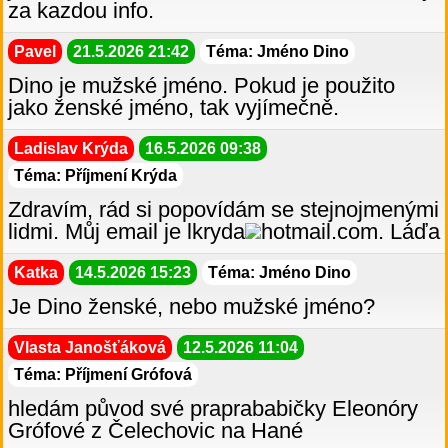
za kazdou info.
Pavel
21.5.2026 21:42
Téma: Jméno Dino
Dino je mužské jméno. Pokud je použito
jako ženské jméno, tak vyjímečně.
Ladislav Krýda
16.5.2026 09:38
Téma: Příjmení Krýda
Zdravím, rád si popovídám se stejnojmenými
lidmi. Můj email je lkryda
hotmail.com. Láďa
Katka
14.5.2026 15:23
Téma: Jméno Dino
Je Dino ženské, nebo mužské jméno?
Vlasta Janošťáková
12.5.2026 11:04
Téma: Příjmení Grófová
hledám původ své praprababičky Eleonóry
Grófové z Čelechovic na Hané