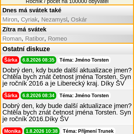
Ročník / počet na 100000 obyvatel
Dnes má svátek také
,
,
,
Miron
Cyriak
Nezamysl
Oskár
Zítra má svátek
,
,
Roman
Ratibor
Romeo
Ostatní diskuze
Šárka
6.8.2026 08:35
Téma: Jméno Torsten
Dobrý den, kdy bude další aktualizace jmen?
Chtěla bych znát četnost jména Torsten. Syn
je ročník 2016 a je Liberecký kraj. Díky ŠV
Šárka
6.8.2026 08:34
Téma: Jméno Torsten
Dobrý den, kdy bude další aktualizace jmen?
Chtěla bych znát četnost jména Torsten. Syn
je ročník 2016.Díky ŠV
Monika
1.8.2026 10:38
Téma: Příjmení Trunek