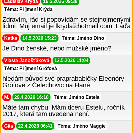
Ladislav Krýda
16.5.2026 09:38
Téma: Příjmení Krýda
Zdravím, rád si popovídám se stejnojmenými
lidmi. Můj email je lkryda
hotmail.com. Láďa
Katka
14.5.2026 15:23
Téma: Jméno Dino
Je Dino ženské, nebo mužské jméno?
Vlasta Janošťáková
12.5.2026 11:04
Téma: Příjmení Grófová
hledám původ své praprababičky Eleonóry
Grófové z Čelechovic na Hané
M.
29.4.2026 16:18
Téma: Jméno Estela
Máte tam chybu. Mám dceru Estelu, ročník
2017, která tam uvedena není.
Gita
22.4.2026 06:41
Téma: Jméno Maggie