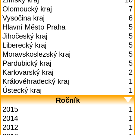
Olomoucký kraj
7
Vysočina kraj
6
Hlavní Město Praha
5
Jihočeský kraj
5
Liberecký kraj
5
Moravskoslezský kraj
5
Pardubický kraj
5
Karlovarský kraj
2
Královéhradecký kraj
1
Ústecký kraj
1
Ročník
2015
1
2014
1
2012
1