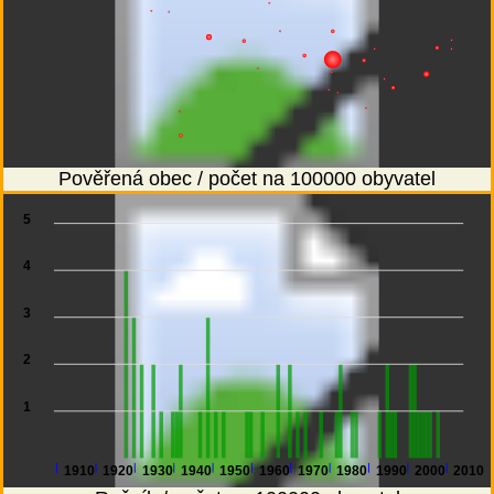
Pověřená obec / počet na 100000 obyvatel
5
4
3
2
1
1910
1920
1930
1940
1950
1960
1970
1980
1990
2000
2010