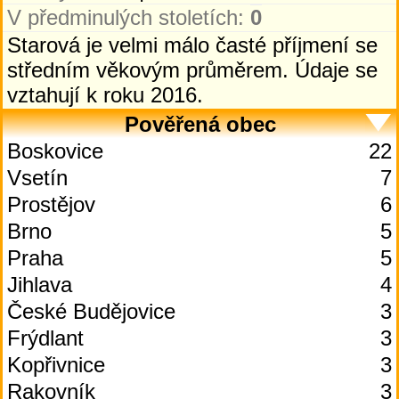
V předminulých stoletích:
0
Starová je velmi málo časté příjmení se
středním věkovým průměrem. Údaje se
vztahují k roku 2016.
Pověřená obec
Boskovice
22
Vsetín
7
Prostějov
6
Brno
5
Praha
5
Jihlava
4
České Budějovice
3
Frýdlant
3
Kopřivnice
3
Rakovník
3