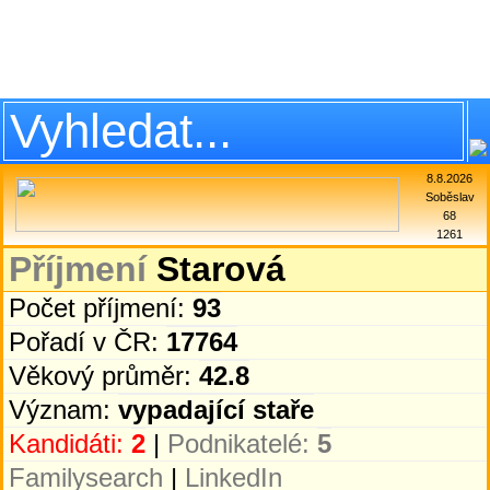
8.8.2026
Soběslav
68
1261
Příjmení
Starová
Počet příjmení:
93
Pořadí v ČR:
17764
Věkový průměr:
42.8
Význam:
vypadající staře
Kandidáti:
2
|
Podnikatelé:
5
Familysearch
|
LinkedIn