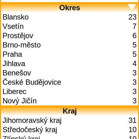
Okres
Blansko
23
Vsetín
7
Prostějov
6
Brno-město
5
Praha
5
Jihlava
4
Benešov
3
České Budějovice
3
Liberec
3
Nový Jičín
3
Kraj
Jihomoravský kraj
31
Středočeský kraj
10
Zlínský kraj
10