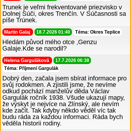
Trunek je veľmi frekventované priezvisko v
Dolnej Súči, okres Trenčín. V Súčasnosti sa
píše Trúnek.
Martin Galaj
18.7.2026 01:40
Téma: Okres Teplice
Hledám původ mého otce ,Genzu
Galaje.Kde se narodil?
Helena Garguláková
17.7.2026 06:38
Téma: Příjmení Gargulák
Dobrý den, začala jsem sbírat informace pro
svůj rodokmen. A zjistili jsme, že nevíme
odkud pochází manželův děda Václav
Gargulák ročník 1938. Všude ukazují mapy,
že výskyt je nejvíce na Zlínský, ale nevím
kde začít. Tak kdyby někdo věděl víc tak
budu ráda za každou informaci. Ráda bych
věděla historii rodiny.