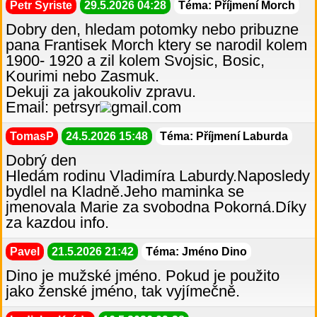
Petr Syriste
29.5.2026 04:28
Téma: Příjmení Morch
Dobry den, hledam potomky nebo pribuzne
pana Frantisek Morch ktery se narodil kolem
1900- 1920 a zil kolem Svojsic, Bosic,
Kourimi nebo Zasmuk.
Dekuji za jakoukoliv zpravu.
Email: petrsyr
gmail.com
TomasP
24.5.2026 15:48
Téma: Příjmení Laburda
Dobrý den
Hledám rodinu Vladimíra Laburdy.Naposledy
bydlel na Kladně.Jeho maminka se
jmenovala Marie za svobodna Pokorná.Díky
za kazdou info.
Pavel
21.5.2026 21:42
Téma: Jméno Dino
Dino je mužské jméno. Pokud je použito
jako ženské jméno, tak vyjímečně.