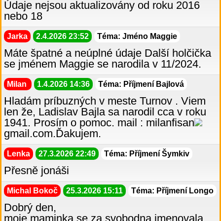
Údaje nejsou aktualizovány od roku 2016
nebo 18
Jarka
2.4.2026 23:52
Téma: Jméno Maggie
Máte špatné a neúplné údaje Další holčička
se jménem Maggie se narodila v 11/2024.
Milan
1.4.2026 14:36
Téma: Příjmení Bajlová
Hladám príbuzných v meste Turnov . Viem
len že, Ladislav Bajla sa narodil cca v roku
1941. Prosím o pomoc. mail : milanfisan
gmail.com.Ďakujem.
Lenka
27.3.2026 22:49
Téma: Příjmení Šymkiv
Přesně jonáši
Michal Bokoč
25.3.2026 15:11
Téma: Příjmení Longo
Dobrý den,
moje maminka se za svobodna jmenovala