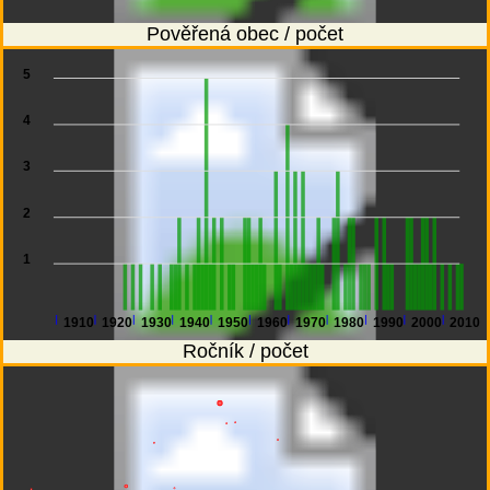
Pověřená obec / počet
5
4
3
2
1
1910
1920
1930
1940
1950
1960
1970
1980
1990
2000
2010
Ročník / počet