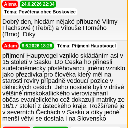
Alena
24.6.2026 22:34
Téma: Pověřená obec Boskovice
Dobrý den, hledám nějaké příbuzné Vilmy
Flachsové (Třebíč) a Vilouše Horného
(Brno). Díky
Adam
8.6.2026 18:26
Téma: Příjmení Hauptvogel
příjmení Hauptvogel vzniklo skládáním asi v
15 století v Sasku .Do Česka ho přinesli
sudetoněmecky přistěhovanci, jméno vzniklo
jako přezdívka pro člověka který měl na
starosti reviry případně vedoucí pozice v
dělnických ceších. Jeho nositelé byli v drtivé
většině rimskokatlického vierovizananí
občas evanielického což dokazují matriky ze
16/17 století z ústeckého kraje. Rožšířené je
v severních Čechách v Sasku a díky jedné
menší větvi se dostala i na Slovensko