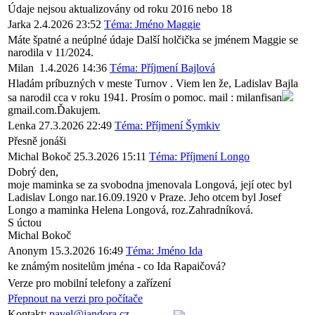
Údaje nejsou aktualizovány od roku 2016 nebo 18
Jarka
2.4.2026 23:52
Téma: Jméno Maggie
Máte špatné a neúplné údaje Další holčička se jménem Maggie se
narodila v 11/2024.
Milan
1.4.2026 14:36
Téma: Příjmení Bajlová
Hladám príbuzných v meste Turnov . Viem len že, Ladislav Bajla
sa narodil cca v roku 1941. Prosím o pomoc. mail : milanfisan
gmail.com.Ďakujem.
Lenka
27.3.2026 22:49
Téma: Příjmení Šymkiv
Přesně jonáši
Michal Bokoč
25.3.2026 15:11
Téma: Příjmení Longo
Dobrý den,
moje maminka se za svobodna jmenovala Longová, její otec byl
Ladislav Longo nar.16.09.1920 v Praze. Jeho otcem byl Josef
Longo a maminka Helena Longová, roz.Zahradníková.
S úctou
Michal Bokoč
Anonym
15.3.2026 16:49
Téma: Jméno Ida
ke známým nositelům jména - co Ida Rapaičová?
Verze pro mobilní telefony a zařízení
Přepnout na verzi pro počítače
Kontakt:
pavel@jandora.cz