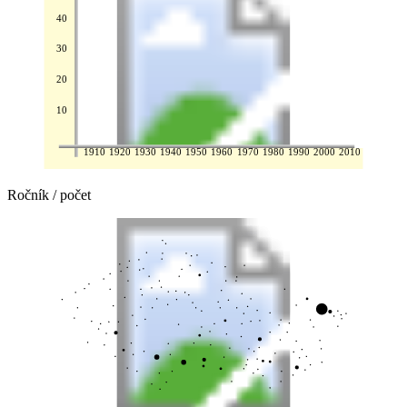
40
30
20
10
1910
1920
1930
1940
1950
1960
1970
1980
1990
2000
2010
Ročník / počet