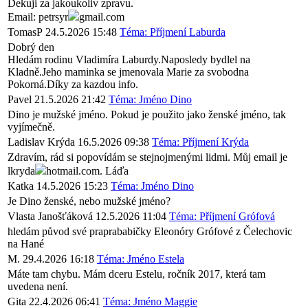
Dekuji za jakoukoliv zpravu.
Email: petrsyr
gmail.com
TomasP
24.5.2026 15:48
Téma: Příjmení Laburda
Dobrý den
Hledám rodinu Vladimíra Laburdy.Naposledy bydlel na
Kladně.Jeho maminka se jmenovala Marie za svobodna
Pokorná.Díky za kazdou info.
Pavel
21.5.2026 21:42
Téma: Jméno Dino
Dino je mužské jméno. Pokud je použito jako ženské jméno, tak
vyjímečně.
Ladislav Krýda
16.5.2026 09:38
Téma: Příjmení Krýda
Zdravím, rád si popovídám se stejnojmenými lidmi. Můj email je
lkryda
hotmail.com. Láďa
Katka
14.5.2026 15:23
Téma: Jméno Dino
Je Dino ženské, nebo mužské jméno?
Vlasta Janošťáková
12.5.2026 11:04
Téma: Příjmení Grófová
hledám původ své praprababičky Eleonóry Grófové z Čelechovic
na Hané
M.
29.4.2026 16:18
Téma: Jméno Estela
Máte tam chybu. Mám dceru Estelu, ročník 2017, která tam
uvedena není.
Gita
22.4.2026 06:41
Téma: Jméno Maggie