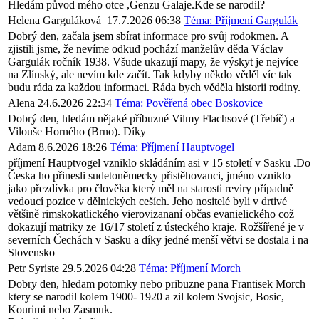
Hledám původ mého otce ,Genzu Galaje.Kde se narodil?
Helena Garguláková
17.7.2026 06:38
Téma: Příjmení Gargulák
Dobrý den, začala jsem sbírat informace pro svůj rodokmen. A
zjistili jsme, že nevíme odkud pochází manželův děda Václav
Gargulák ročník 1938. Všude ukazují mapy, že výskyt je nejvíce
na Zlínský, ale nevím kde začít. Tak kdyby někdo věděl víc tak
budu ráda za každou informaci. Ráda bych věděla historii rodiny.
Alena
24.6.2026 22:34
Téma: Pověřená obec Boskovice
Dobrý den, hledám nějaké příbuzné Vilmy Flachsové (Třebíč) a
Vilouše Horného (Brno). Díky
Adam
8.6.2026 18:26
Téma: Příjmení Hauptvogel
příjmení Hauptvogel vzniklo skládáním asi v 15 století v Sasku .Do
Česka ho přinesli sudetoněmecky přistěhovanci, jméno vzniklo
jako přezdívka pro člověka který měl na starosti reviry případně
vedoucí pozice v dělnických ceších. Jeho nositelé byli v drtivé
většině rimskokatlického vierovizananí občas evanielického což
dokazují matriky ze 16/17 století z ústeckého kraje. Rožšířené je v
severních Čechách v Sasku a díky jedné menší větvi se dostala i na
Slovensko
Petr Syriste
29.5.2026 04:28
Téma: Příjmení Morch
Dobry den, hledam potomky nebo pribuzne pana Frantisek Morch
ktery se narodil kolem 1900- 1920 a zil kolem Svojsic, Bosic,
Kourimi nebo Zasmuk.