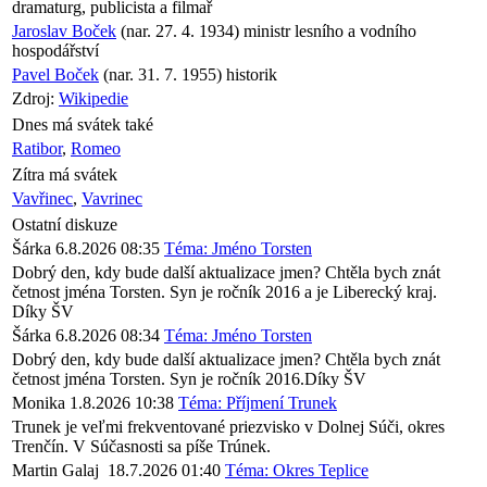
dramaturg, publicista a filmař
Jaroslav Boček
(nar. 27. 4. 1934) ministr lesního a vodního
hospodářství
Pavel Boček
(nar. 31. 7. 1955) historik
Zdroj:
Wikipedie
Dnes má svátek také
Ratibor
,
Romeo
Zítra má svátek
Vavřinec
,
Vavrinec
Ostatní diskuze
Šárka
6.8.2026 08:35
Téma: Jméno Torsten
Dobrý den, kdy bude další aktualizace jmen? Chtěla bych znát
četnost jména Torsten. Syn je ročník 2016 a je Liberecký kraj.
Díky ŠV
Šárka
6.8.2026 08:34
Téma: Jméno Torsten
Dobrý den, kdy bude další aktualizace jmen? Chtěla bych znát
četnost jména Torsten. Syn je ročník 2016.Díky ŠV
Monika
1.8.2026 10:38
Téma: Příjmení Trunek
Trunek je veľmi frekventované priezvisko v Dolnej Súči, okres
Trenčín. V Súčasnosti sa píše Trúnek.
Martin Galaj
18.7.2026 01:40
Téma: Okres Teplice