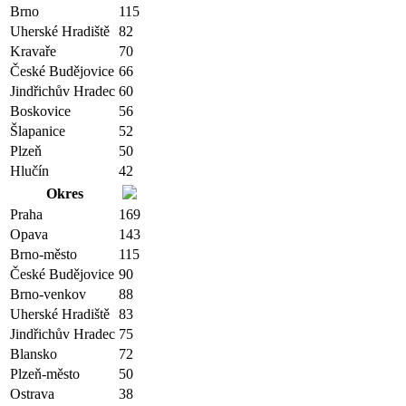
Brno
115
Uherské Hradiště
82
Kravaře
70
České Budějovice
66
Jindřichův Hradec
60
Boskovice
56
Šlapanice
52
Plzeň
50
Hlučín
42
Okres
Praha
169
Opava
143
Brno-město
115
České Budějovice
90
Brno-venkov
88
Uherské Hradiště
83
Jindřichův Hradec
75
Blansko
72
Plzeň-město
50
Ostrava
38