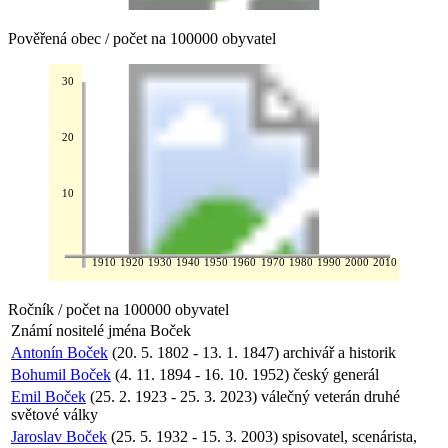
Pověřená obec / počet na 100000 obyvatel
30
20
10
1910
1920
1930
1940
1950
1960
1970
1980
1990
2000
2010
Ročník / počet na 100000 obyvatel
Známí nositelé jména
Boček
Antonín Boček
(20. 5. 1802 - 13. 1. 1847) archivář a historik
Bohumil Boček
(4. 11. 1894 - 16. 10. 1952) český generál
Emil Boček
(25. 2. 1923 - 25. 3. 2023) válečný veterán druhé
světové války
Jaroslav Boček
(25. 5. 1932 - 15. 3. 2003) spisovatel, scenárista,