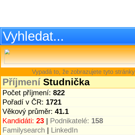
Vypadá to, že zobrazujete tyto stránky
Příjmení
Studnička
Počet příjmení:
822
Pořadí v ČR:
1721
Věkový průměr:
41.1
Kandidáti:
23
|
Podnikatelé:
158
Familysearch
|
LinkedIn