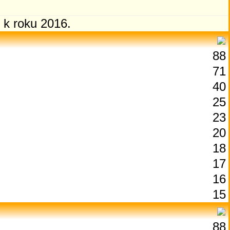
 k roku 2016.
88
71
40
25
23
20
18
17
16
15
88