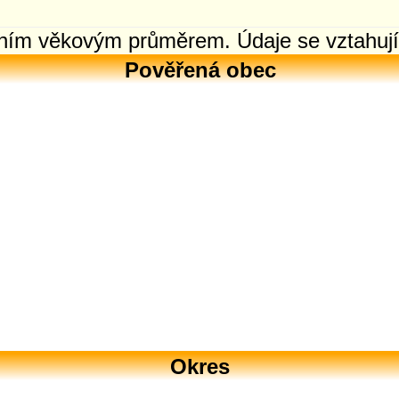
edním věkovým průměrem. Údaje se vztahují
Pověřená obec
Okres