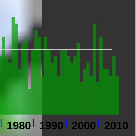
1980
1990
2000
2010