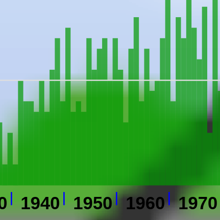
0
1940
1950
1960
1970