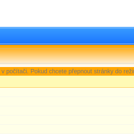
 v počítači. Pokud chcete přepnout stránky do reži