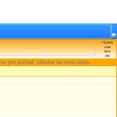
7.8.2026
Lada
5874
200
mu pro počítač, klikněte na tento nápis.