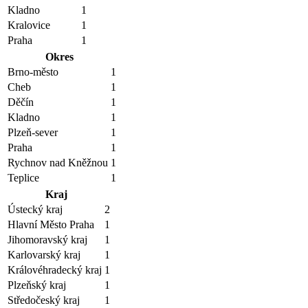
Kladno
1
Kralovice
1
Praha
1
Okres
Brno-město
1
Cheb
1
Děčín
1
Kladno
1
Plzeň-sever
1
Praha
1
Rychnov nad Kněžnou
1
Teplice
1
Kraj
Ústecký kraj
2
Hlavní Město Praha
1
Jihomoravský kraj
1
Karlovarský kraj
1
Královéhradecký kraj
1
Plzeňský kraj
1
Středočeský kraj
1