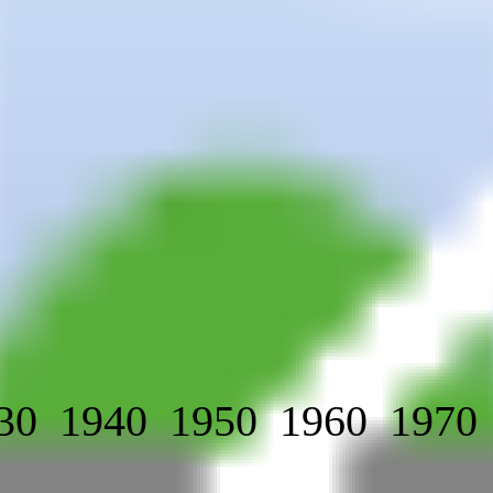
30
1940
1950
1960
1970