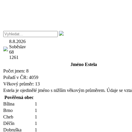
8.8.2026
Soběslav
68
1261
Jméno
Estela
Počet jmen:
8
Pořadí v ČR:
4059
Věkový průměr:
13
Estela je ojedinělé jméno s nižším věkovým průměrem. Údaje se vzta
Pověřená obec
Bílina
1
Brno
1
Cheb
1
Děčín
1
Dobruška
1