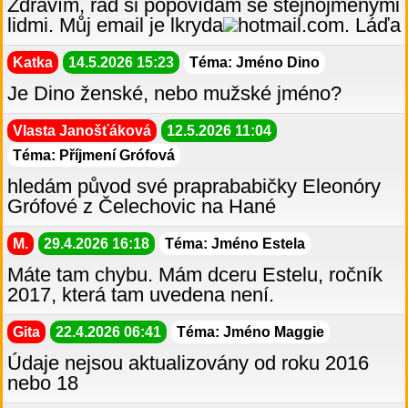
Zdravím, rád si popovídám se stejnojmenými
lidmi. Můj email je lkryda
hotmail.com. Láďa
Katka
14.5.2026 15:23
Téma: Jméno Dino
Je Dino ženské, nebo mužské jméno?
Vlasta Janošťáková
12.5.2026 11:04
Téma: Příjmení Grófová
hledám původ své praprababičky Eleonóry
Grófové z Čelechovic na Hané
M.
29.4.2026 16:18
Téma: Jméno Estela
Máte tam chybu. Mám dceru Estelu, ročník
2017, která tam uvedena není.
Gita
22.4.2026 06:41
Téma: Jméno Maggie
Údaje nejsou aktualizovány od roku 2016
nebo 18