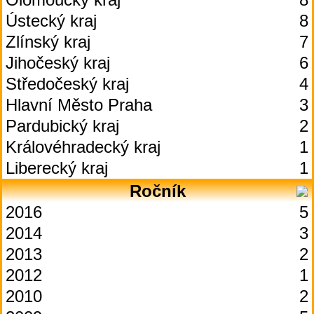
Ústecký kraj
8
Zlínský kraj
7
Jihočeský kraj
6
Středočeský kraj
4
Hlavní Město Praha
3
Pardubický kraj
2
Královéhradecký kraj
1
Liberecký kraj
1
Ročník
2016
5
2014
3
2013
2
2012
1
2010
2