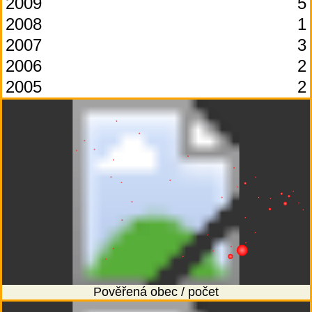
2009
5
2008
1
2007
3
2006
2
2005
2
Pověřená obec / počet