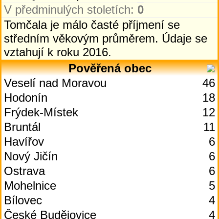
V předminulých stoletích:
0
Tomčala je málo časté příjmení se
středním věkovým průměrem. Údaje se
vztahují k roku 2016.
Pověřená obec
Veselí nad Moravou
46
Hodonín
18
Frýdek-Místek
12
Bruntál
11
Havířov
6
Nový Jičín
6
Ostrava
6
Mohelnice
5
Bílovec
4
České Budějovice
4