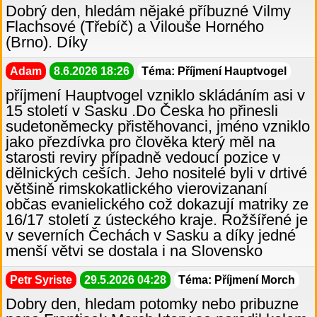
Dobrý den, hledám nějaké příbuzné Vilmy
Flachsové (Třebíč) a Vilouše Horného
(Brno). Díky
Adam
8.6.2026 18:26
Téma: Příjmení Hauptvogel
příjmení Hauptvogel vzniklo skládáním asi v
15 století v Sasku .Do Česka ho přinesli
sudetoněmecky přistěhovanci, jméno vzniklo
jako přezdívka pro člověka který měl na
starosti reviry případně vedoucí pozice v
dělnických ceších. Jeho nositelé byli v drtivé
většině rimskokatlického vierovizananí
občas evanielického což dokazují matriky ze
16/17 století z ústeckého kraje. Rožšířené je
v severních Čechách v Sasku a díky jedné
menší větvi se dostala i na Slovensko
Petr Syriste
29.5.2026 04:28
Téma: Příjmení Morch
Dobry den, hledam potomky nebo pribuzne