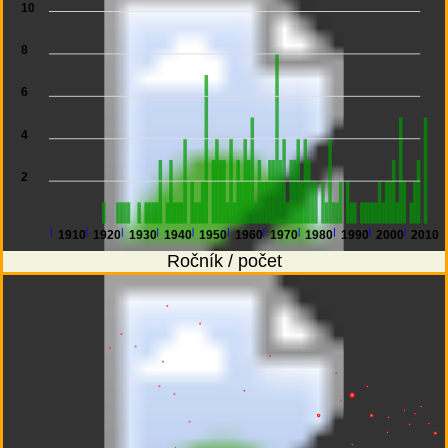
10
8
6
4
2
1910
1920
1930
1940
1950
1960
1970
1980
1990
2000
2010
Ročník / počet