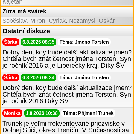
Kajetán
Zítra má svátek
,
,
,
,
Soběslav
Miron
Cyriak
Nezamysl
Oskár
Ostatní diskuze
Šárka
6.8.2026 08:35
Téma: Jméno Torsten
Dobrý den, kdy bude další aktualizace jmen?
Chtěla bych znát četnost jména Torsten. Syn
je ročník 2016 a je Liberecký kraj. Díky ŠV
Šárka
6.8.2026 08:34
Téma: Jméno Torsten
Dobrý den, kdy bude další aktualizace jmen?
Chtěla bych znát četnost jména Torsten. Syn
je ročník 2016.Díky ŠV
Monika
1.8.2026 10:38
Téma: Příjmení Trunek
Trunek je veľmi frekventované priezvisko v
Dolnej Súči, okres Trenčín. V Súčasnosti sa