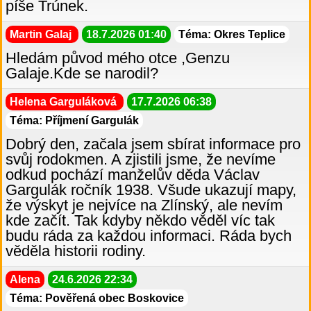
píše Trúnek.
Martin Galaj
18.7.2026 01:40
Téma: Okres Teplice
Hledám původ mého otce ,Genzu
Galaje.Kde se narodil?
Helena Garguláková
17.7.2026 06:38
Téma: Příjmení Gargulák
Dobrý den, začala jsem sbírat informace pro
svůj rodokmen. A zjistili jsme, že nevíme
odkud pochází manželův děda Václav
Gargulák ročník 1938. Všude ukazují mapy,
že výskyt je nejvíce na Zlínský, ale nevím
kde začít. Tak kdyby někdo věděl víc tak
budu ráda za každou informaci. Ráda bych
věděla historii rodiny.
Alena
24.6.2026 22:34
Téma: Pověřená obec Boskovice