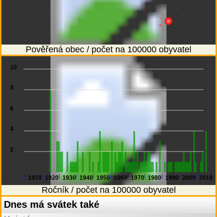
Pověřená obec / počet na 100000 obyvatel
10
8
6
4
2
1910
1920
1930
1940
1950
1960
1970
1980
1990
2000
2010
Ročník / počet na 100000 obyvatel
Dnes má svátek také