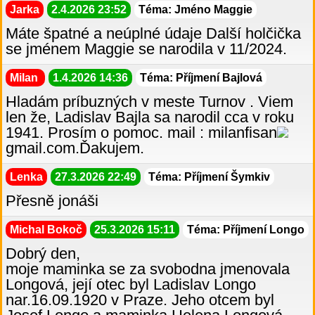
Jarka
2.4.2026 23:52
Téma: Jméno Maggie
Máte špatné a neúplné údaje Další holčička
se jménem Maggie se narodila v 11/2024.
Milan
1.4.2026 14:36
Téma: Příjmení Bajlová
Hladám príbuzných v meste Turnov . Viem
len že, Ladislav Bajla sa narodil cca v roku
1941. Prosím o pomoc. mail : milanfisan
gmail.com.Ďakujem.
Lenka
27.3.2026 22:49
Téma: Příjmení Šymkiv
Přesně jonáši
Michal Bokoč
25.3.2026 15:11
Téma: Příjmení Longo
Dobrý den,
moje maminka se za svobodna jmenovala
Longová, její otec byl Ladislav Longo
nar.16.09.1920 v Praze. Jeho otcem byl