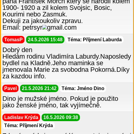
pana Frantisek Morch ktery se narodil kolem
1900- 1920 a zil kolem Svojsic, Bosic,
Kourimi nebo Zasmuk.
Dekuji za jakoukoliv zpravu.
Email: petrsyr
gmail.com
TomasP
24.5.2026 15:48
Téma: Příjmení Laburda
Dobrý den
Hledám rodinu Vladimíra Laburdy.Naposledy
bydlel na Kladně.Jeho maminka se
jmenovala Marie za svobodna Pokorná.Díky
za kazdou info.
Pavel
21.5.2026 21:42
Téma: Jméno Dino
Dino je mužské jméno. Pokud je použito
jako ženské jméno, tak vyjímečně.
Ladislav Krýda
16.5.2026 09:38
Téma: Příjmení Krýda