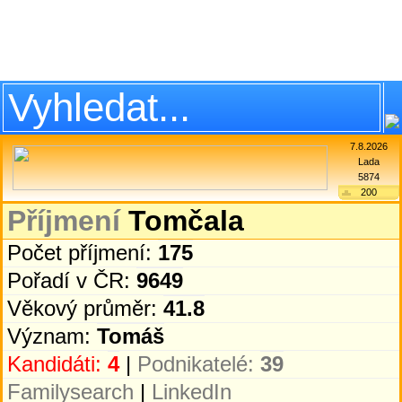
7.8.2026
Lada
5874
200
Příjmení
Tomčala
Počet příjmení:
175
Pořadí v ČR:
9649
Věkový průměr:
41.8
Význam:
Tomáš
Kandidáti:
4
|
Podnikatelé:
39
Familysearch
|
LinkedIn