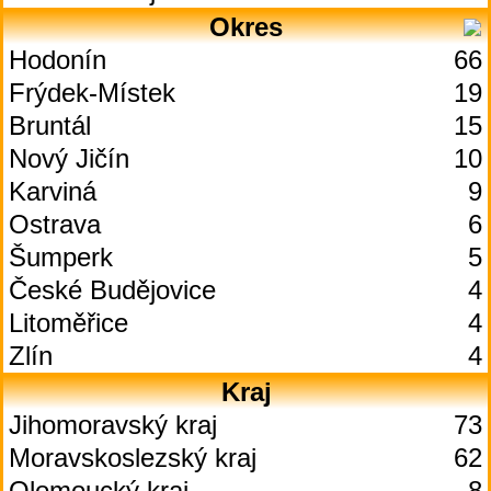
Okres
Hodonín
66
Frýdek-Místek
19
Bruntál
15
Nový Jičín
10
Karviná
9
Ostrava
6
Šumperk
5
České Budějovice
4
Litoměřice
4
Zlín
4
Kraj
Jihomoravský kraj
73
Moravskoslezský kraj
62
Olomoucký kraj
8