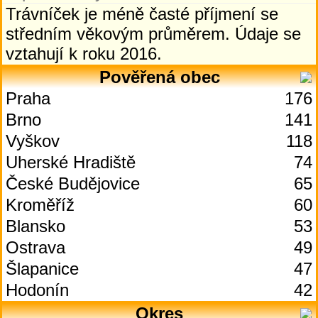
Trávníček je méně časté příjmení se
středním věkovým průměrem. Údaje se
vztahují k roku 2016.
Pověřená obec
Praha
176
Brno
141
Vyškov
118
Uherské Hradiště
74
České Budějovice
65
Kroměříž
60
Blansko
53
Ostrava
49
Šlapanice
47
Hodonín
42
Okres