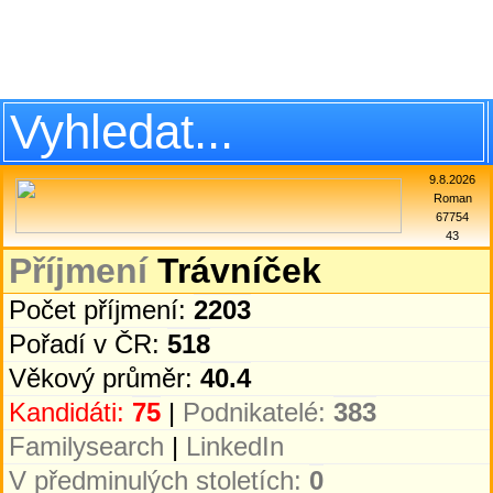
9.8.2026
Roman
67754
43
Příjmení
Trávníček
Počet příjmení:
2203
Pořadí v ČR:
518
Věkový průměr:
40.4
Kandidáti:
75
|
Podnikatelé:
383
Familysearch
|
LinkedIn
V předminulých stoletích:
0