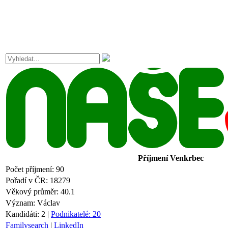
Příjmení
Venkrbec
Počet příjmení:
90
Pořadí v ČR:
18279
Věkový průměr:
40.1
Význam:
Václav
Kandidáti:
2
|
Podnikatelé:
20
Familysearch
|
LinkedIn