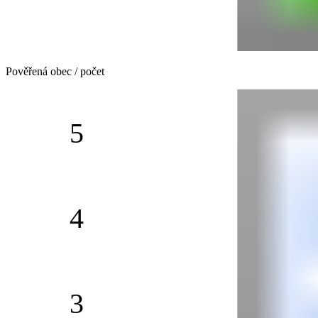
Pověřená obec / počet
5
4
3