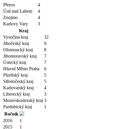
Přerov
4
Ústí nad Labem
4
Znojmo
4
Karlovy Vary
3
Kraj
Vysočina kraj
32
Jihočeský kraj
9
Olomoucký kraj
8
Jihomoravský kraj
7
Ústecký kraj
7
Hlavní Město Praha
6
Plzeňský kraj
5
Středočeský kraj
5
Karlovarský kraj
4
Liberecký kraj
3
Moravskoslezský kraj
3
Pardubický kraj
1
Ročník
2016
1
2015
1