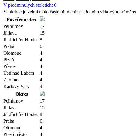
V předminulých stoletích:
0
Venkrbec je velmi málo časté příjmení se středním věkovým průměrem
Pověřená obec
Pelhřimov
17
Jihlava
15
Jindřichův Hradec
8
Praha
6
Olomouc
4
Plzeň
4
Přerov
4
Ústí nad Labem
4
Znojmo
4
Karlovy Vary
3
Okres
Pelhřimov
17
Jihlava
15
Jindřichův Hradec
8
Praha
6
Olomouc
4
Plzeň-město
4