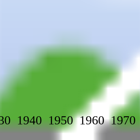
30
1940
1950
1960
1970